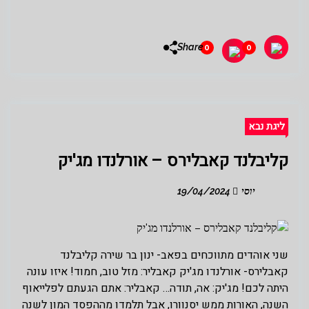
Share
0
0
ליגת נבא
קליבלנד קאבלירס – אורלנדו מג'יק
יוסי
19/04/2024
שני אוהדים מתווכחים בפאב- ינון בר שירה קליבלנד
קאבלירס- אורלנדו מג'יק קאבליר: מזל טוב, חמוד! איזו עונה
היתה לכם! מג'יק: אה, תודה… קאבליר: אתם הגעתם לפלייאוף
השנה, האורות ממש יסנוורו, אבל תלמדו מההפסד המון לשנה