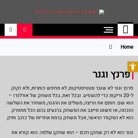
ג'אמפ בול | חדשות
אתר גאמפ בול ישראל אתר חדשות ספורט
כדורסל האתר מסקר את ליגות הכדורסל
ספורט | כדורסל
הטובות בעולם ליגת הנבא, ליגת העל
בכדורסל , יורוליג, ועוד. לפרטים היכנסו לאתר
Home
>>
פתח סרגל נגישות
פרנץ וגנר
פרנץ וגנר לא שובר סטטיסטיקות, לא מחפש כותרות, ולא זקוק
ל-20 זריקות כדי להשפיע. ובכל זאת, בכל משחק של אורלנדו –
הוא שם. חותם את הריצה, משלים את ההגנה, משחרר את השלשה
הנכונה, או פשוט מייצב את המשחק ברגעים בהם הכל מתפרק.
הוא לא הסקורר הראשי, אבל משחק ברמת אחריות של כוכב ותיק.
וגנר הוא לא רק שחקן חכם – הוא שחקן שלמה. הוא קורא את