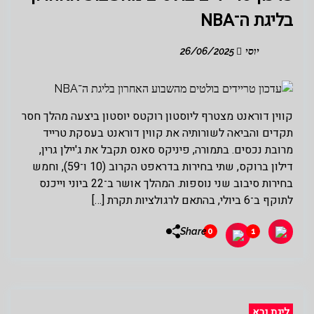
בליגת ה־NBA
יוסי
26/06/2025
קווין דוראנט מצטרף ליוסטון רוקטס יוסטון ביצעה מהלך חסר
תקדים והביאה לשורותיה את קווין דוראנט בעסקת טרייד
מרובת נכסים. בתמורה, פיניקס סאנס תקבל את ג'יילן גרין,
דילון ברוקס, שתי בחירות בדראפט הקרוב (10 ו־59), וחמש
בחירות סיבוב שני נוספות. המהלך אושר ב־22 ביוני וייכנס
לתוקף ב־6 ביולי, בהתאם לרגולציות תקרת […]
Share
0
1
ליגת נבא