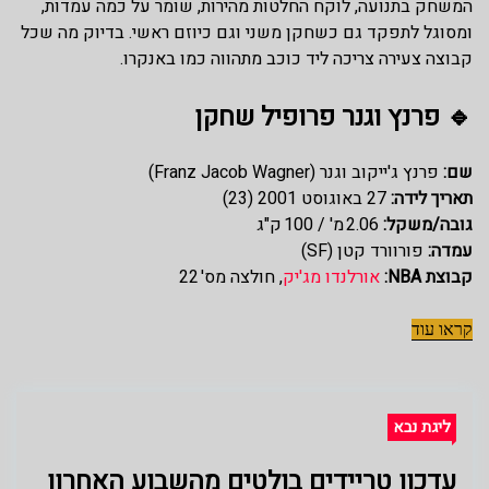
המשחק בתנועה, לוקח החלטות מהירות, שומר על כמה עמדות,
ומסוגל לתפקד גם כשחקן משני וגם כיוזם ראשי. בדיוק מה שכל
קבוצה צעירה צריכה ליד כוכב מתהווה כמו באנקרו.
🔹 פרנץ וגנר פרופיל שחקן
שם:
פרנץ ג'ייקוב וגנר (Franz Jacob Wagner)
תאריך לידה:
27 באוגוסט 2001 (23)
גובה/משקל:
2.06 מ' / 100 ק"ג
עמדה:
פורוורד קטן (SF)
קבוצת NBA:
אורלנדו מג'יק
, חולצה מס' 22
קראו עוד
ליגת נבא
עדכון טריידים בולטים מהשבוע האחרון