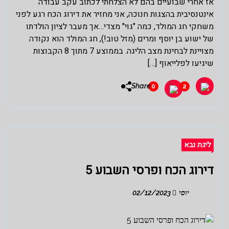
אז אחרי שבועיים בהם לא הצלחתי לכתוב עקב עבודה
אינטנסיבית בהצגות חנוכה, אני מחזיר את דירוג הכח רגע לפני
משחקי חג המולד, כמה "גוי" מצדי…אך מעבר לציון הולדתו
של ישוע בן יוסף ומרים (מזל טוב!), חג המולד הוא נקודה
מצויינת לבחינת מצב הליגה. בממוצע 7 מתוך 8 הקבוצות
שיגיעו לפלייאוף […]
Share
0
2
ליגת נבא
דירוג הכח ופרסי השבוע 5
יוסי
02/12/2023