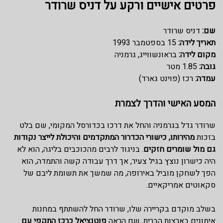
פרטים אישיים ורקע על דניס שרודר
שם:
דניס שרודר
תאריך לידה:
15 בספטמבר 1993
מקום לידה:
בראונשווייג, גרמניה
גובה:
1.85 מטר
עמדה:
רכז (פוינט גארד)
המסע האישי והדרך לצמרת
שרודר גדל בגרמניה והחל את דרכו בכדורסל המקומי, שם בלט
בזכות
מהירותו, כישורי הכדרור המתקדמים והיכולת לייצר נקודות
גם מול שומרים חזקים
. בניגוד לרבים מהכוכבים בליגה, הוא לא
היה כישרון נוצץ בגיל צעיר, אך דרך עבודה קשה והתמדה, הוא
הפך לשחקן מוביל באירופה, מה שמשך את תשומת ליבם של
סקאוטים אמריקאיים.
בשלב מוקדם בקריירה שלו, שרודר החל להשתתף במחנות
אימונים בארצות הברית, שם הראה
פוטנציאל כרכז התקפי עם