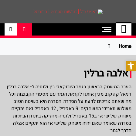
ג'אמפ בול | חדשות
אתר גאמפ בול ישראל אתר חדשות ספורט
כדורסל האתר מסקר את ליגות הכדורסל
ספורט | כדורסל
הטובות בעולם ליגת הנבא, ליגת העל
בכדורסל , יורוליג, ועוד. לפרטים היכנסו לאתר
Home
>>
פתח סרגל נגישות
אלבה ברלין
הערב המשחק הראשון בגמר היורוקאפ בין ולנסיה ל- אלבה ברלין.
דניאל קוזקוב מכין אותנו לקראת הגמר עם מספרי הקבוצות וכל
מה שאתם צריכים לדעת על הסדרה. הסדרה היא בשיטת הטוב
משלוש תאריכי המשחקים: 9 באפריל , 12 באפריל ואם יתקיים
משחק שלישי אז ב15 באפריל ולנסיה מחזיקה ביתרון הביתיות
בסדרה שאומר שאם יהיה משחק שלישי אז הוא יתקיים אצלה
הדרך לגמר: