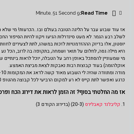
9 Minute, 51 Second
Read Time:
אז עוד שבוע עבר על הליגה הטובה בעולם ובו…הכרעות! מי שלא 
לשלב רבע הגמר. לא מעט סינדרלות הגיעו ויקוו להיות הסיפור החם
יוסטון, אלו בדיוק הההזדמנויות לזכות במשהו, לתת לצעירים לחו
היא מילה גסה, לחלום על תואר ושמחה, בתקופה בה לרוב, הכל נע ע
מי שמעוניין להסתכל באופן רחב על הטבלה, יוכל לראות בינתיים 
אוקלהומה) בעוד קבוצות רבות נאבקות לצאת מביצת האמצע.
כרגע ואפשר לתת קייס לא רע למקום הרביעי לכל קבוצה מהטופ 10.
אז מה החלטתי בסוף? זה הזמן לראות את דירוג הכח ופרסי 
1.
קליבלנד קאבלירס
(20-3) (בדירוג הקודם 3)