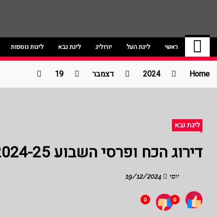
ג'אמפ בול | חדשות ספו
אתר גאמפ בול ישראל אתר חדשות ספורט כדור
ראשי
ליגת העל
יורוליג
ליגת נבא
ליגות נוספות
Home
2024
דצמבר
19
ליגת נבא
דירוג הכח ופרסי השבוע 2024-25 -שבוע 6- ינון בר שירה
יוסי
19/12/2024
0
0