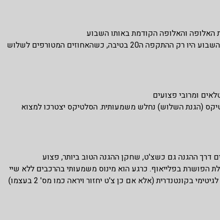
 האלופה והאלופה הקודמת באותו השבוע
אבל- ההתקפה שהתחילה את העונה מדהים, הולכת ומאבדת גובה. השבוע היו רק ההתקפה ה20 בטיבה, כשהאחוזים המטורפים לשלוש
אים ומרובי פצועים
יקס (הגנת השלוש) נחלש משמעותית. הסלטיקס יצטרכו למצוא
דרך ההגנה גם כשצ'ט, שחקן ההגנה הטוב ביותר, פצוע
ולת הפושרת בפלייאוף. כרגע הוא מינוס משמעותי בהרכבים ללא שיי