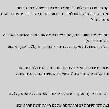
 בזכות ההתנפלות על נתיבי המסירה וכפיית איבודי הכדור
הניקס. המג'יק עשו לאורך השבוע יותר מדי עבירות, פספסו ריבאונד
קופת מוזלי.
ות רצופים. חשוב מכך, הם מצאו בחזרה את הזהות ההגנתית האבודה
גנתי השבוע) .
אבל- גם השבוע, למרות הנצחונות, ההתקפה המשיכה לדשדש (18 בליגה השבוע), בעיקר בגלל ריבוי איבודי כדור (20 בליגה) , מיעוט
פרס הזכירו השבוע את היכולת הנהדרת שהציגו לפני חודש.
ילות הגנתית העונה, הציגו שבוע
 ונהדרים (ג'ונסון, ריזאשה), ריבאונד התקפה ללא הפסקה (עם