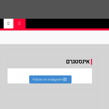
ם ליגת הנבא, ליגת העל בכדורסל , יורוליג,
אינסטגרם
Follow on Instagram