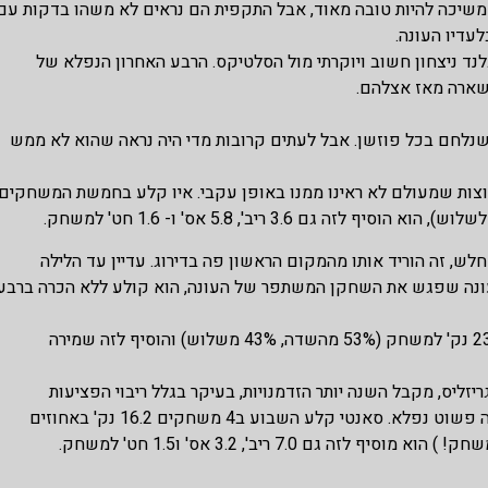
1) (מ-7 למחוץ לדירוג)- ההגנה ממשיכה להיות טובה מאוד, אבל התקפית הם נראים לא משהו בדקות עם
 (20-3)- הקאבס השיגו בקליבלנד ניצחון חשוב ויוקרתי מול הסלטיקס. הרבע האחרון הנפלא של
נשארה מאז אצלהם.
שנלחם בכל פוזשן. אבל לעתים קרובות מדי היה נראה שהוא לא ממש
וצות שמעולם לא ראינו ממנו באופן עקבי. איו קלע בחמשת המשחקים
חלש, זה הוריד אותו מהמקום הראשון פה בדירוג. עדיין עד הלילה
ונה שפגש את השחקן המשתפר של העונה, הוא קולע ללא הכרה ברבע
פריצ'רד קלע בחמשת המשחקים האחרונים עד המשחק הלילה 23.4 נק' למשחק (53% מהשדה, 43% משלוש) והוסיף לזה שמירה
יזליס, מקבל השנה יותר הזדמנויות, בעיקר בגלל ריבוי הפציעות
בממפיס. בינתיים הוא לוקח את ההזדמנויות האלו בשתי ידיים ונראה פשוט נפלא. סאנטי קלע השבוע ב4 משחקים 16.2 נק' באחוזים