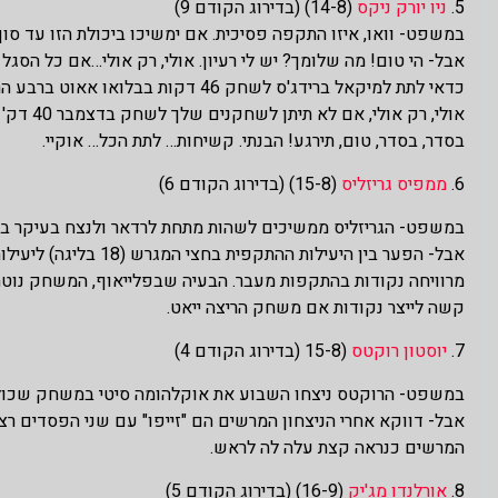
5.
ניו יורק ניקס
(14-8) (בדירוג הקודם 9)
במשפט- וואו, איזו התקפה פסיכית. אם ימשיכו ביכולת הזו עד סוף
אבל- הי טום! מה שלומך? יש לי רעיון. אולי, רק אולי…אם כל הסג
כדאי לתת למיקאל ברידג'ס לשחק 46 דקות בבלואו אאוט ברבע הרביעי מול שארלוט?
אולי, רק אולי, אם לא תיתן לשחקנים שלך לשחק בדצמבר 40 דק' כל ערב, יישארו לך שחקנים באפריל.
בסדר, בסדר, טום, תירגע! הבנתי. קשיחות… לתת הכל… אוקיי.
6.
ממפיס גריזליס
(15-8) (בדירוג הקודם 6)
במשפט- הגריזליס ממשיכים לשהות מתחת לרדאר ולנצח בעיקר ב
מרוויחה נקודות בהתקפות מעבר. הבעיה שבפלייאוף, המשחק נוטה 
קשה לייצר נקודות אם משחק הריצה ייאט.
7.
יוסטון רוקטס
(15-8 (בדירוג הקודם 4)
במשפט- הרוקטס ניצחו השבוע את אוקלהומה סיטי במשחק שכולה 
אבל- דווקא אחרי הניצחון המרשים הם "זייפו" עם שני הפסדים רצו
המרשים כנראה קצת עלה לה לראש.
8.
אורלנדו מג'יק
(16-9) (בדירוג הקודם 5)