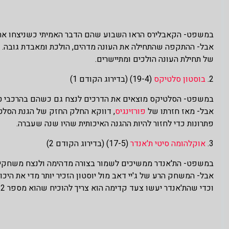
במשפט- הקאבלירס הראו השבוע שהם הדבר האמיתי כשניצחו את
של תחילת העונה הולכים ומתיישרים.
2.
בוסטון סלטיקס
(19-4) (בדירוג הקודם 1)
במשפט- הסלטיקס מוצאים את הדרכים לנצח גם כשהם בהרכבי טל
אבל- מאז חזרתו של
פורזינגיס
, דווקא החלק החזק של הגנת הסלט
פתרונות כדי לחזור להיות ההגנה האיכותית שהיו שנה שעברה.
3.
אוקלהומה סיטי ת'אנדר
(17-5) (בדירוג הקודם 2)
במשפט- הת'אנדר ממשיכים לשמור בצורה מדהימה ולנצח משחקים 
אבל- המשחק הרע של ג'יי דאב מול יוסטון הזכיר יותר מדי את היכ
וכדי שהת'אנדר יעשו צעד קדימה הוא צריך להוכיח שהוא מספר 2 לגיטימי בקונטנדרית (אלא אם כן צ'ט יחזור ויראה כמו מס' 2 בעצמו)