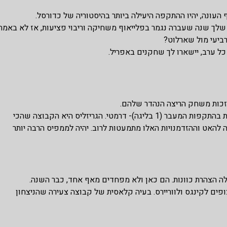
 העונה, יהיו ההתקפה היעילה ביותר בהיסטוריה של כדורסל.
ל שלך שנה שעברה נגמר בפלייאוף משחיקה וריבוי פציעות, אז לא באמת
זכות משחק הריצה הנהדר שלהם.
אבל- הפער בין היעילות ההתקפית בחצי המגרש (18 בליגה) ליעילות בהתקפות המעבר (1 בליגה)- דרמטי. הגריזליס היא הקבוצה שהכי
להאט וההזדמנויות האלו מתמעטות לרוב. יהיה לממפיס הרבה יותר
הצהרת כוונות. הם כאן ולא מפחדים מאף אחד, כבר השנה.
פים לקינגס ולווריירס. בעיה קלאסית של קבוצה צעירה שהניצחון