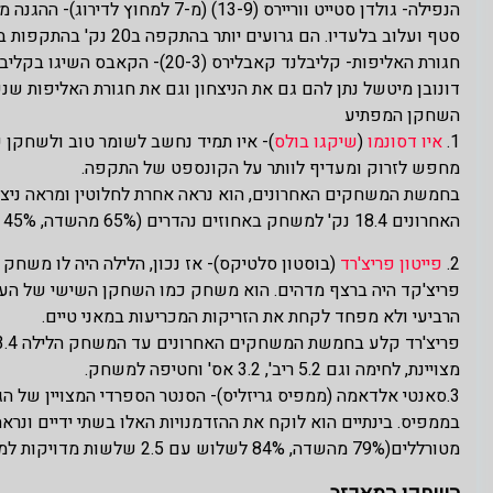
הנפילה- גולדן סטייט ווריירס (3-9
סטף ועלוב בלעדיו. הם גרועים יותר בהתקפה ב20 נק' בהתקפות בלעדיו העונה.
חגורת האליפות- קליבלנד קאבלירס
דונובן מיטשל נתן להם גם את הניצחון וגם את חגורת האליפות ש
השחקן המפתיע
1.
איו דסונמו
(
שיקגו בולס
)- איו תמיד נחשב לשומר טוב ולשחקן 
מחפש לזרוק ומעדיף לוותר על הקונספט של התקפה.
בחמשת המשחקים האחרונים, הוא נראה אחרת לחלוטין ומראה ניצ
האחרונים 18.4 נק' למשחק באחוזים נהדרים (65% מהשדה, 45% לשלוש), הוא הוסיף לזה גם 3.6 ריב', 5.8 אס' ו- 1.6 חט' למשחק.
2.
פייטון פריצ'רד
(בוסטון סלטיקס)- אז נכון, הלילה היה לו משחק 
פריצ'קד היה ברצף מדהים. הוא משחק כמו השחקן השישי של הע
הרביעי ולא מפחד לקחת את הזריקות המכריעות במאני טיים.
מצויינת, לחימה וגם 5.2 ריב', 3.2 אס' וחטיפה למשחק.
3.סאנטי אלדאמה (ממפיס גריזליס)- הסנטר הספרדי המצויין של הגר
מטורללים(79% מהשדה, 84% לשלוש עם 2.5 שלשות מדויקות למשחק! ) הוא מוסיף לזה גם 7.0 ריב', 3.2 אס' ו1.5 חט' למשחק.