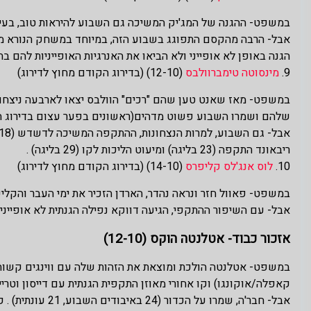
במשפט- ההגנה של המג'יק המשיכה גם השבוע להיראות טוב, בעיקר
אבל- הרבה מהקסם התפוגג בשבוע הזה, במיוחד במשחק הנורא מול 
הגנה באופן לא אופייני ולא הביאו את האנרגיות האופייניות להם בת
9.
מינסוטה טימברוולבס
(12-10) (בדירוג הקודם מחוץ לדירוג)
במשפט- מאז שאנט טען שהם "רכים" הוולבס יצאו לארבעה ניצחונ
שלהם ושמרו השבוע פשוט מדהים(ראשונים בפער עצום בדירוג הה
ריבאונד התקפה (23 בליגה) ומיעוט הליכות לקו (29 בליגה) .
10.
לוס אנג'לס קליפרס
(14-10) (בדירוג הקודם מחוץ לדירוג)
במשפט- פאוול חזר ונראה נהדר, הארדן הזכיר את ימי העבר והקלי
אבל- עם השיפור ההתקפי, הגיעה דווקא נפילה הגנתית לא אופיינית. הקליפרס שמדורגים 7 ביע
אזכור כבוד- אטלנטה הוקס (12-10)
במשפט- אטלנטה הולכת ומוצאת את הזהות שלה עם ווינגים קשוחים
קאפלה/אוקונגו) וקו אחורי מאוזן התקפית הגנתית עם דייסון וטריי.
אבל- חבר'ה, שמרו על הכדור (24 באיבודים השבוע, 21 עונתית) . קצת יותר תשומת לב וההתקפה שלכם הייתה הרבה יותר טובה.