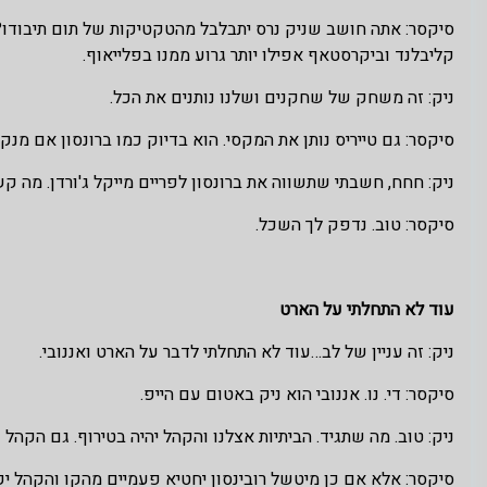
סיקסר: אתה חושב שניק נרס יתבלבל מהטקטיקות של תום תיבודו? ה
קליבלנד וביקרסטאף אפילו יותר גרוע ממנו בפלייאוף.
ניק: זה משחק של שחקנים ושלנו נותנים את הכל.
סיקסר: גם טייריס נותן את המקסי. הוא בדיוק כמו ברונסון אם מנ
ניק: חחח, חשבתי שתשווה את ברונסון לפריים מייקל ג'ורדן. מה ק
סיקסר: טוב. נדפק לך השכל.
עוד לא התחלתי על הארט
ניק: זה עניין של לב…עוד לא התחלתי לדבר על הארט ואננובי.
סיקסר: די. נו. אננובי הוא ניק באטום עם הייפ.
ניק: טוב. מה שתגיד. הביתיות אצלנו והקהל יהיה בטירוף. גם הקהל
סיקסר: אלא אם כן מיטשל רובינסון יחטיא פעמיים מהקו והקהל יק