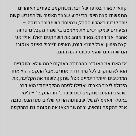
קוואי לנארד בסופו של דבר, משחקנים צעירים האוהדים
מחפשים קצת הייפ. הרי ידוע שבצד האפור של המגרש קשה
יותר לזכות באהדת הקהל, ובמיוחד כשמדובר ברוקיז –
הצעירים שמקדישים את מאמצם בלשמור מקבלים פחות
אהבה. אני דווקא מאוד אוהב את השחקנים האלו. אולי אני
קצת מיושן, אבל לוגנץ דורט, מאתיס ת'ייבול ואייזק אוקורו
הם שחקנים שאני פשוט נהנה מהם.
אז האם אני מאוכזב מהבחירה באוקורו? ממש לא. התקפית
הוא לא מתקרב לכל מיני רוקיז אחרים, אבל התקפה הוא אחד
המרכיבים היותר דינמיים אצל שחקן. לשפר את הקליעה, את
היכולת ליצור מצבים ואפילו לפתח מהלך ייחודי הוא דבר
שראינו מהמון שחקנים שנחשבו כ"חור התקפי" – ג'ימי
באטלר ויאניס למשל, שבעונות הרוקי שלהם נתנו הגנה טובה
אבל התקפה נוראית, ובהמשך מצאו את מקומם גם בהתקפה.