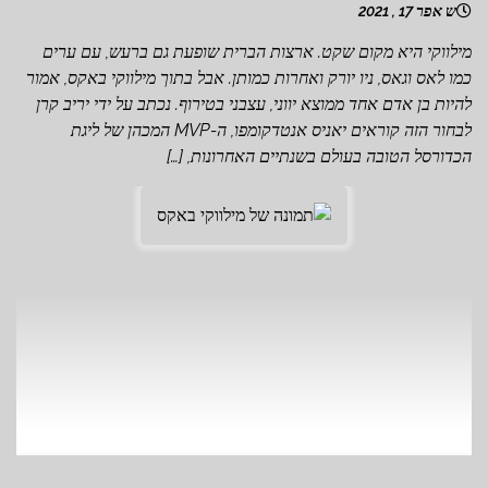
ש אפר 17 , 2021
מילווקי היא מקום שקט. ארצות הברית שופעת גם ברעש, עם ערים
כמו לאס וגאס, ניו יורק ואחרות כמותן. אבל בתוך מילווקי באקס, אמור
להיות בן אדם אחד ממוצא יווני, עצבני בטירוף. נכתב על ידי יריב קרן
לבחור הזה קוראים יאניס אנטדקומפו, ה-MVP המכהן של ליגת
הכדורסל הטובה בעולם בשנתיים האחרונות, […]