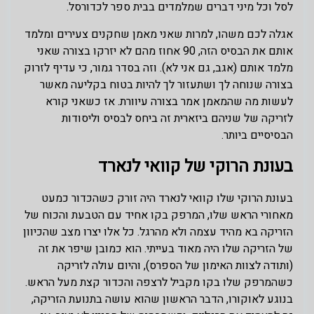
לסל וכל מיני דברים שמלמדים בבית ספר לכדורסל.
אגלה לכם משהו, למרות שאני מאמן שחקנים צעירים ומלמד
אותם את הבסיס הזה, 90 אחוז מהם לא יזרקו בצורה שאני
מלמד אותם (אגב, גם אני לא). וזה בסדר גמור, כי עדיף לזרוק
בצורה שנוחה לך ושתעזור לך להיות בטוח בקליעה מאשר
לעשות מה שהמאמן אמר בצורה עיוורת. אז כשאני קורא
לזריקה של שניהם ביזארית זה ביחס לבסיס וליסודות
הבסיסיים ביותר.
בעונת הרוקי של קוואי לנארד
בעונת הרוקי שלו קוואי לנארד היה זורק כשהכדור כמעט
מאחורי הראש שלו, המרפק בקו אחיד עם הטבעת והכוח של
הזריקה בא מהיד עצמה ולא מהרגל. כל אלו יצרו מצב שהכיוון
של הזריקה שלו היה מאוד בעייתי. הוא כמובן שיפר את זה
(ותודה לצוות האימון של הספרס), והיום עולה לזריקה
כשהמרפק שלו בקו מקביל לרצפה והכדור קצת מעל הראש.
בנוגע לאוקורו, הדבר הראשון שהוא עושה בתנועת הזריקה,