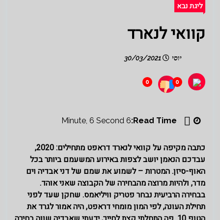
ליגת נבא
קוואי לנארד
יוסי
30/03/2021
0
0
6 Minute, 6 Second
Read Time:
כתבה מקיפה על קוואי לנארד דראפט מתחילים: 2020,
עבדכם הנאמן יושב לצפות באירוע המשעמם ביותר בכל
האוף-סיזן. המטרות – לשמוע את שמם של דני אבדיה וים
מדר, ולהיות מרוצה מהבחירה של הקבוצה שאני אוהד.
בבחירה הרביעית נבחר פטריק וויליאמס. שחקן שעד לפני
תחילת העונה, לפי המון מומחי דראפט, היה אמור לגרד את
הטופ 10. פה התחלתי קצת לחייך, ידעתי שאבדיה שווה בחירה