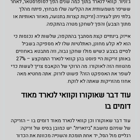
ג'וניור. קוואי לנארד בתוך כמה שנים הפך לסופרסטאר, לאחר
ששיפר משמעותית את הקליעה שלו מבחוץ, פיתח מהלך
בלתי ניתן לעצירה (זריקות קצרות בתנועה, מאזור האותיות או
מתוך הצבע) והפך לשחקן מטרה בהתקפה.
אייזק בינתיים קצת מסתבך בהתקפה; שלשות לא נכנסות כי
הוא לא קלע מחונן, האתלטיות שלו לא מספיקה בשביל
לסיים בצבע כשיש מולו שחקן גבוה, וזה מתבטא באחוזים
באותן זריקות היי פוסט בהן קוואי לנארד התמקצע – 27%
מהטווח הזה לאוקורו. מה הרוקי של הקאבס צריך לעשות כדי
לשפר את האספקט הזה? פשוט לזרוק. אתה מחטיא מאה
אחוז מהזריקות שאתה לא לוקח.
עוד דבר שאוקורו וקוואי לנארד מאוד
דומים בו
עוד דבר שאוקורו וכן קוואי לנארד מאוד דומים בו – הזריקה
של שניהם נחשבת "ביזארית". יש כמובן בסיס של זריקה:
רגליים מול הסל, יד אחת תומכת והשנייה מכוונת את הכדור