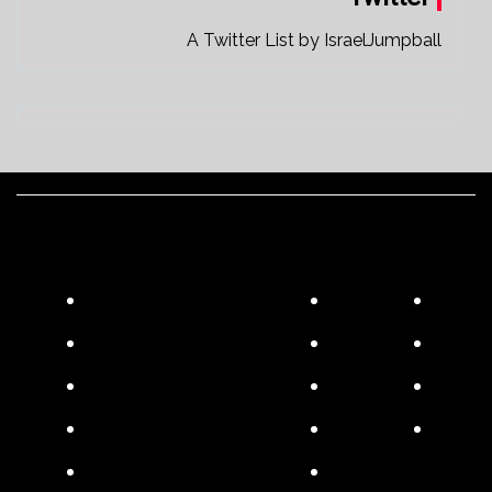
A Twitter List by IsraelJumpball