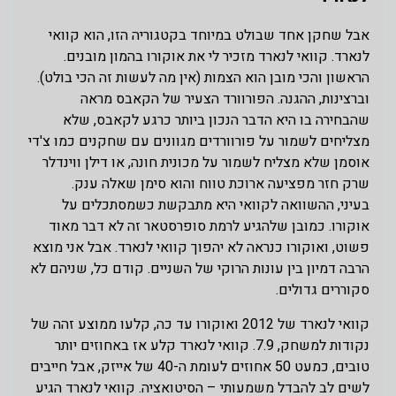
אבל שחקן אחד שבולט במיוחד בקטגוריה הזו, הוא קוואי
לנארד. קוואי לנארד מזכיר לי את אוקורו בהמון מובנים.
הראשון והכי מובן הוא הצמות (אין מה לעשות זה הכי בולט).
וברצינות, ההגנה. הפורוורד הצעיר של הקאבס מראה
שהבחירה בו היא הדבר הנכון ביותר כרגע לקאבס, שלא
מצליחים לשמור על פורוורדים מגוונים עם שחקנים כמו צ'די
אוסמן שלא מצליח לשמור על מכונית חונה, או דילן ווינדלר
שרק חזר מפציעה ארוכת טווח והוא סימן שאלה ענק.
בעיני, ההשוואה לקוואי היא מתבקשת כשמסתכלים על
אוקורו. כמובן שלהגיע לרמת סופרסטאר זה לא דבר מאוד
פשוט, ואוקורו כנראה לא יהפוך קוואי לנארד. אבל אני מוצא
הרבה דמיון בין עונות הרוקי של השניים. קודם כל, שניהם לא
סקוררים גדולים.
קוואי לנארד של 2012 ואוקורו עד כה, קלעו ממוצע זהה של
נקודות למשחק, 7.9. קוואי לנארד קלע אז באחוזים יותר
טובים, כמעט 50 אחוזים לעומת ה-40 של אייזק, אבל חייבים
לשים לב להבדל משמעותי – הסיטואציה. קוואי לנארד הגיע