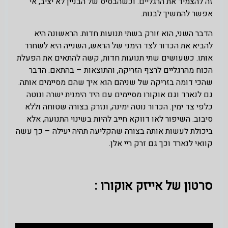
זה להצמיד את הרגליים. וכשהבסיס של הבניין לא יציב, אי
אפשר להמשיך לבנות.
הדבר השני, הוא זורק בשתי תנועות חדות. הראשונה היא
להביא את הכדור לצד הימני של הראש, השנייה היא לשחרר
אותו. כשעושים שתי תנועות חדות, קשה להתאים את הפעלת
הכוח מהרגליים לרצף הזריקה, והתוצאות – בהתאם. הדבר
שהכי דומה בזריקה של שניהם הוא איך שהם מסיימים אותה.
גם לנארד וגם אוקורו מסיימים עם היד הימנית ישרה ונוטה
כלפי צד ימין. הכדור נוטה ימינה, ונזרק בצורה שטוחה וללא
סיבוב. השיפור לאו דווקא חייב להיות בשינוי התנועה, אלא
ביכולת לעשות אותה בצורה שהקליעה תהיה יעילה – כך עשה
קוואי לנארד וכך גם זרק ריי אלן.
סרטון של אייזק אוקורו :