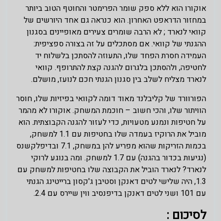
אוקורו הוא ללא ספק שומר הפרימטר והחוטף הטוב ביותר
במחזור הדראפט האחרון. הוא כנראה גם אחד היורשים של
קוואי לנארד ; לא הרבה שומרים צעירים מאופיינים בסגנון
ההגנתי של קוואי. אם מסתכלים על זה בצורה ספציפית:
העמידה חסרת הפחד שלו, התעוזה להסתכן בלשלוח יד
לחטיפה, ולהסתכן בלגרום להגנה קצת להתרופף. קוואי
לנארד מצליח לשלב בין סגנון הגנתי חכם לנועז, מושלם.
הפורוורד של קליבלנד מאוד דומה לקוואי בפיזיות שלו, חוסר
הוויתור שלו, והכי חשוב – חוכמת המשחק. אוקורו לא מהמר
על חטיפות ונמנע מטעויות, כדי לעזור להגנה הקבוצתית. הוא
מוביל את הרוקיז בעמדה שלו בחטיפות עם 1.1 למשחק,
בכמות הזריקות שהוא מפריע להן במשחק, 7.1 ובדיפלקשנס
(נגיעות בכדור בהגנה) עם 1.7 למשחק. ומה בנוגע לרוקי
לנארד? לנארד הוביל את הקבוצה שלו בחטיפות למשחק עם
1.3, היה שלישי לטים דאנקן וסטיבן ג'קסון ברייטינג הגנתי
עם 101 ושני לטים דאנקן בדיפנסיב ווין שיירס עם 2.4.
לסיכום :