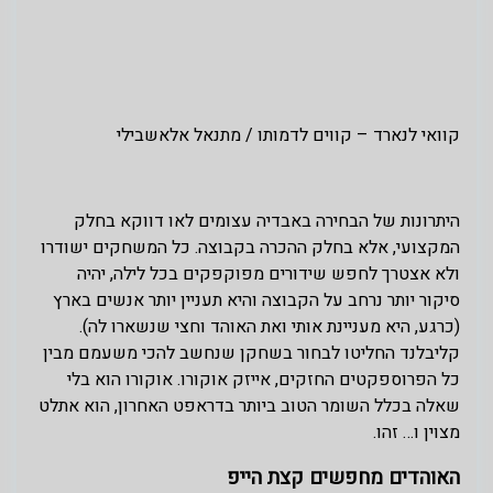
קוואי לנארד – קווים לדמותו / מתנאל אלאשבילי
היתרונות של הבחירה באבדיה עצומים לאו דווקא בחלק
המקצועי, אלא בחלק ההכרה בקבוצה. כל המשחקים ישודרו
ולא אצטרך לחפש שידורים מפוקפקים בכל לילה, יהיה
סיקור יותר נרחב על הקבוצה והיא תעניין יותר אנשים בארץ
(כרגע, היא מעניינת אותי ואת האוהד וחצי שנשארו לה).
קליבלנד החליטו לבחור בשחקן שנחשב להכי משעמם מבין
כל הפרוספקטים החזקים, אייזק אוקורו. אוקורו הוא בלי
שאלה בכלל השומר הטוב ביותר בדראפט האחרון, הוא אתלט
מצוין ו… זהו.
האוהדים מחפשים קצת הייפ