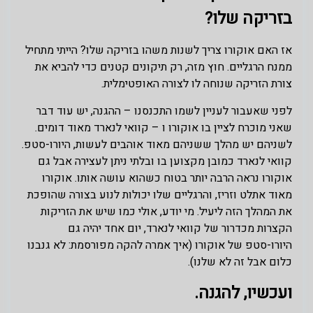
בזריקה שלו?
אז האם אוקורו צריך לשנות משהו בזריקה שלו? הייתי מתחיל
ממנח הרגליים. חוץ מזה, רק תיקונים קטנים כדי להביא את
צורת הזריקה שנוחה לו לצורה האופטימלית.
לפני שאעבור לעניין לשמו התכנסנו – ההגנה, יש עוד דבר
שאני מוכרח לציין בו אוקורו ו – קוואי לנארד מאוד דומים.
לשניהם יש מהלך ששניהם מאוד אוהבים לעשות, היורו-סטפ.
קוואי לנארד כמובן מקצוען בו ובלתי ניתן לעצירה אבל גם
אוקורו נראה הרבה יותר בטוח כשהוא עושה אותו. אוקורו
מאוד אתלט וזריז, והרגליים שלו יכולות לנוע בצורה שהופכת
את המהלך הזה ליעיל. מי יודע, אולי כמו שיש את הזריקות
הקצרות מכדרור של קוואי לנארד, יום אחד יהיה גם
היורו-סטפ של אוקורו (איך אמרה להקה מפורסמת: לא גנבנו
כלום אבל זה לא שלנו).
ועכשיו, להגנה.