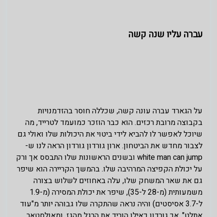
עברה עליו שנה קשה
על הגארד עברה עונה קשה, שכללה חוסר בהזדמנויות
בקבוצה מרובת רכזים. הוא כבר הוזכר כמועמד לטרייד, מה
שיוכל לאפשר לו להביא לידי ביטוי את היכולות שלו ואולי גם
לצבור מחדש את הביטחון. ארון גורדון גורדון הראה לנו ש-
white man can jump ובשנים הראשונות שלו התבסס אך ורק
על יכולת הקפיצה המרהיבה שלו. בהמשך הקריירה הוא שיפר
גם את שאר המשחק שלו, עלה באחוזים לשלוש בצורה
משמעותית (מ-28 ל-35), שיפר את יכולת המסירה (מ-1.9
ל-3.7 אסיסטים) והיה נראה שהתקרה שלו גבוהה יותר מ"עוד
אתלט". אך גורדון כאילו הוריד את הרגל מהגז, ומאולסטאר