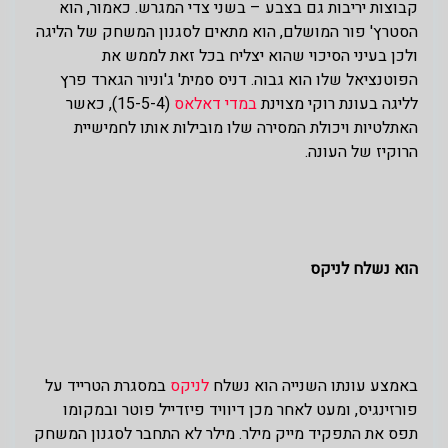
קבוצות יריבות גם בצבע – בשני צדי המגרש. כאמור, הוא
הסטרץ' פור המושלם, הוא מתאים לסגנון המשחק של הליגה
ולכן בעיני הסיכוי שהוא יצליח בכל זאת לממש את
הפוטנציאל שלו הוא גבוה. דניס סמית' ג'וניור הגארד פרץ
לליגה בעונת רוקי מצוינת
במדי דאלאס
(15-5-4), כאשר
האתלטיות ויכולת המסירה שלו מובילות אותו לחמישיית
הרוקיז של העונה.
הוא נשלח לניקס
באמצע עונתו השנייה הוא נשלח
לניקס
במסגרת הטרייד על
פורזינגיס, ומעט לאחר מכן דיוויד פיזדייל פוטר ובמקומו
תפס את התפקיד מייק מילר. מילר לא התחבר לסגנון המשחק