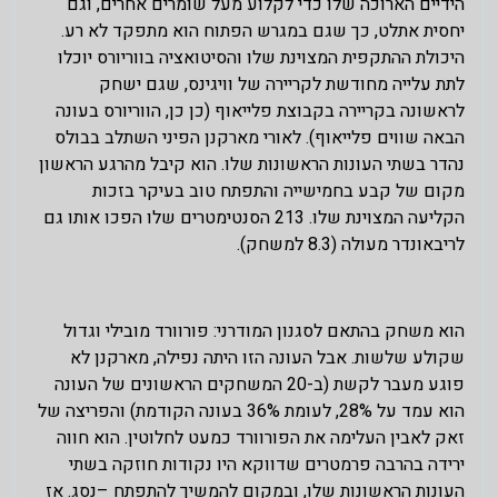
הידיים הארוכה שלו כדי לקלוע מעל שומרים אחרים, וגם
יחסית אתלט, כך שגם במגרש הפתוח הוא מתפקד לא רע.
היכולת ההתקפית המצוינת שלו והסיטואציה בווריורס יוכלו
לתת עלייה מחודשת לקריירה של וויגינס, שגם ישחק
לראשונה בקריירה בקבוצת פלייאוף (כן כן, הווריורס בעונה
הבאה שווים פלייאוף). לאורי מארקנן הפיני השתלב בבולס
נהדר בשתי העונות הראשונות שלו. הוא קיבל מהרגע הראשון
מקום של קבע בחמישייה והתפתח טוב בעיקר בזכות
הקליעה המצוינת שלו. 213 הסנטימטרים שלו הפכו אותו גם
לריבאונדר מעולה (8.3 למשחק).
הוא משחק בהתאם לסגנון המודרני: פורוורד מובילי וגדול
שקולע שלשות. אבל העונה הזו היתה נפילה, מארקנן לא
פוגע מעבר לקשת (ב-20 המשחקים הראשונים של העונה
הוא עמד על 28%, לעומת 36% בעונה הקודמת) והפריצה של
זאק לאבין העלימה את הפורוורד כמעט לחלוטין. הוא חווה
ירידה בהרבה פרמטרים שדווקא היו נקודות חוזקה בשתי
העונות הראשונות שלו, ובמקום להמשיך להתפתח –נסג. אז