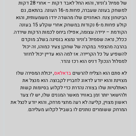
של סמית' ג'וניור, והוא החל לאבד דקות – אחרי 28 דקות
למשחק בעונה שעברה, פחות מ-16 העונה. בהתאם, גם
הביטחון צנח. האחוזים שלו מהשדה ירדו משמעותית, והוא
קולע פחות מ-6 נקודות במשחק אחרי שקלע 15 בעונה
הקודמת – ירידה עצומה, אפילו ביחס לכמות הדקות שירדה.
ככלל, נראה שסמית' ג'וניור נמצא בנסיגה בשלב מוקדם
בהרבה מהצפוי. במקרה של שחקן צעיר כמוהו, זה יכול
להשפיע על כל הקריירה. אז למה הוא עדיין יכול לחזור
למסלול הנכון? דניס הוא רכז נהדר.
לא סתם הוא הצליח להרשים
בדאלאס
, יכולת המסירה שלו
מצוינת והוא יודע לדאוג לחבריו לקבוצה. הוא מנצל את
האתלטיות שלו בצורה נהדרת כדי לקלוע בסיומות קשות
ולהישאר יותר זמן באוויר מאשר המגנים שלו, יש לו צעד
ראשון מצוין, קליעה לא רעה מחצי מרחק, והוא יודע לנצל את
המרחק ששומרים נותנים לו בשביל לקלוע מעליהם.