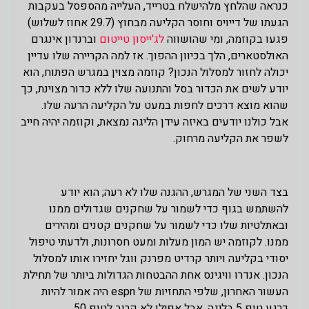
כנראה שהלחץ מלהישלח בטרייד, העלייה מהספסל בעקבות
הגעתו של דייויס וחוסר הקליעה מבחוץ (29.7 אחוז לשלוש)
פגעו בקוזמה, ומי שהושווה
לג'ייסון טייטום
וברנדון אינגרם
האולסטארים, הלך בכיוון ההפוך. אז למה הקריירה שלו עדיין
יכולה לחזור למסלול הנכון? קוזמה מצוין במגרש הפתוח, הוא
יודע לשים את הכדור בסל והתנועה שלו ללא כדור מצוינת, כך
שהוא מוצא דרכים לחפות במעט על הקליעה הרעה שלו.
אבל כולנו יודעים באיזה עידן הליגה נמצאת, וקוזמה יהיה חייב
לשפר את הקליעה מרחוק.
בצד השני של המגרש, ההגנה שלו לא רעה; הוא יודע
להשתמש בגוף כדי לשמור על שחקנים שגדולים ממנו
ובאתלטיות שלו כדי לשמור על שחקנים קטנים ומהירים
ממנו. לקוזמה יש המון מעלות ומעט חסרונות, ולדעתי טיפול
יסודי בקליעה ויותר קרדיט מפרנק ווגל יחזירו אותו למסלול
הנכון. אנדרו וויגינס אחת ההבטחות הגדולות ביותר של תחילת
העשור האחרון, שלפי התחזיות של espn היה אמור להיות
כרגע טופ 5 בליגה, אבל אפילו לא קרוב לטופ 50.