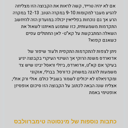
אם לא יהיה טרייד, קשה לראות את הקבוצה הזו מצליחה
להגיע מעבר למקומות 9-10 במקרה הטוב. 12-13 במקרה
הרע אך גם נוכחות בפלייאין יכולה במועדון הזה להיחשב
התקדמות משמעותית, כזו שתמנע מאיתנו לשאול את
השאלה המתבקשת על קא"ט- לאן החתולים עפים
כשאגם קפוא?
ניתן לצפות להתקדמות התקפית ולעוד שיפור של
אדוארדס משנת הרוקי אך השינוי העיקרי בקבוצה יגיע
בעיקר אם קא"ט, אדוארדס, ביזלי וראסל יבינו שיש צד
משמעות להגנה במשחק כדורסל. בברלי, אוקוגי
ומקדניאלס לא יכולים לשמור בשביל כולם. אולי ורק אולי,
אצליח שנה הבאה לכתוב על הקבוצה הזו סיכום אופסיזן
אופטימי באמת
כתבות נוספות של מינסוטה טימברוולבס