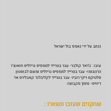
נכתב על ידי גאמפ בול ישראל
עזבו : ג'ראד קולבר- עבר בטרייד לממפיס גריזליס חואנצ'ו
הרננגומז- עבר בטרייד לממפיס גריזליס ומשם לבוסטון
סלטיקס ריקי רוביו- עבר בטרייד לקליבלנד קאבלירס אד
דיוויס- נחתך מקבוצה
שחקנים שעזבו ונשארו :