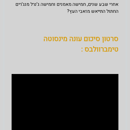
אחרי שבע שנים, חמישה מאמנים וחמישה ג'נרל מנג'רים
החתול התייאש מזאבי העץ?
סרטון סיכום עונה מינסוטה
טימברוולבס :