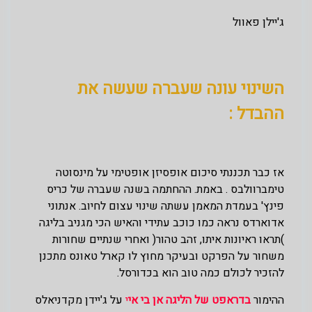
ג'יילן פאוול
השינוי עונה שעברה שעשה את
ההבדל :
אז כבר תכננתי סיכום אופסיזן אופטימי על מינסוטה
טימברוולבס . באמת. ההחתמה בשנה שעברה של כריס
פינץ' בעמדת המאמן עשתה שינוי עצום לחיוב. אנתוני
אדוארדס נראה כמו כוכב עתידי והאיש הכי מגניב בליגה
)תראו ראיונות איתו, זהב טהור( ואחרי שנתיים שחורות
משחור על הפרקט ובעיקר מחוץ לו קארל טאונס מתכנן
להזכיר לכולם כמה טוב הוא בכדורסל.
ההימור
בדראפט של הליגה אן בי אי
י
על ג'יידן מקדניאלס