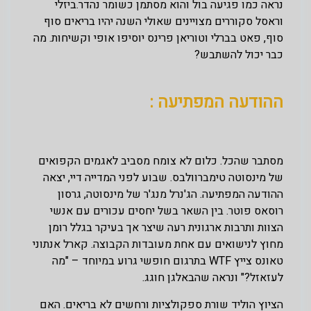
נראה כמו פגיעה בול והוא מסתמן כשומר נהדר.ביזלי
וראסל סקוררים מצויינים שאולי השנה יהיו בריאים סוף
סוף, פאט בברלי וטוריאן פרינס יוסיפו אופי וקשיחות. מה
כבר יכול להשתבש?
ההודעה המפתיעה :
מסתבר שהכל. כלום לא צומח מסביב לאגמים הקפואים
של מינסוטה טימברוולבס. שבוע לפני המדייה דיי, יצאה
ההודעה המפתיעה. הג'נרל מנג'ר של מינסוטה, גרסון
רוסאס פוטר. בין השאר בשל יחסים עכורים עם אנשי
הצוות ותרבות ארגונית רעה שיצר אך בעיקר בגלל רומן
מחוץ לנישואים עם אחת מעובדות הקבוצה. קארל אנתוני
טאונס צייץ WTF בתרגום חופשי גרוע במיוחד – "מה
לעזאזל?" ונראה שהבאלגן חוגג.
הציוץ הוליד שורת ספקולציות ורחשים לא בריאים. האם