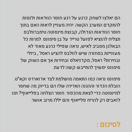
הם יאלצו לשחק כרגע על רגע חוסר הוודאות ולנסות
להתקדם המערב הקשה. יהיה מעניין לראות האם בתוך
חוסר הוודאות הגדולה, קבוצת מינסוטה טימברוולבס
תצליח להוציא לפועל טרייד על בן סימונס. למרות כל
הבאלגן מסביב לאיש, נראה שפילי כרגע מאוד לא
מעוניינת בסחורה שיש לוולבס להציע ראסל , ביזלי
ובחירות? ראסל, מקדניאלס ובחירות אך אם השוק של
סימונס ימשיך להתייבש קשה לדעת.
סימונס נראה כמו התאמה מושלמת לצד אדוארדס וקא"ט.
הובלת הכדור וההגנה האדירה שלו הם בדיוק מה שחסר
למינסוטה כדי לצאת מהכפור. חוסר הצלחה בפלייאוף? תנו
לזאבים רק להריח פלייאוף והם יללו מרוב אושר.
לסיכום :