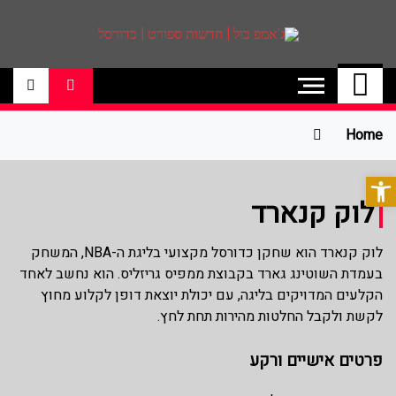
ג'אמפ בול | חדשות
אתר גאמפ בול ישראל אתר חדשות ספורט
כדורסל האתר מסקר את ליגות הכדורסל
ספורט | כדורסל
הטובות בעולם ליגת הנבא, ליגת העל
בכדורסל , יורוליג, ועוד. לפרטים היכנסו לאתר
Home
>>
פתח סרגל נגישות
לוק קנארד
לוק קנארד הוא שחקן כדורסל מקצועי בליגת ה-NBA, המשחק
בעמדת השוטינג גארד בקבוצת ממפיס גריזליס. הוא נחשב לאחד
הקלעים המדויקים בליגה, עם יכולת יוצאת דופן לקלוע מחוץ
לקשת ולקבל החלטות מהירות תחת לחץ.
פרטים אישיים ורקע