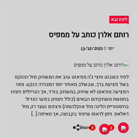
ליגת נבא
רותם אלרן כותב על ממפיס
יוסי
13/12/2021
לפני כשבוע וחצי ג'ה מוראנט עזב את המשחק מול ההוקס
בשל פציעת ברך, שבשלב מאוחר יותר התבררה כנקע. מאז
הפציעה מוראנט לא שיחק במשחק בודד, אך הגריזליס ניצחו
בחמשת משחקיהם הבאים (כולל ניצחון בפער הגדול
בהיסטוריית הליגה מול אוקלהומה) ורצפם נעצר רק מול
דאלאס. ניתן לראות שיפור בקבוצה, אך מאיפה […]
Share
0
3