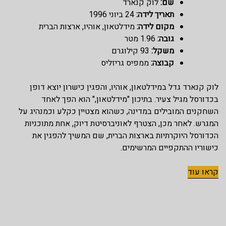
שם:
לוק קנארד
תאריך לידה:
24 ביוני 1996
מקום לידה:
מידלטאון, אוהיו, ארצות הברית
גובה:
1.96 מטר
משקל:
93 קילוגרם
קבוצה:
ממפיס גריזליס
לוק קנארד גדל במידלטאון, אוהיו, והפגין כישרון יוצא דופן
בכדורסל מגיל צעיר. בתיכון "מידלטאון," הוא הפך לאחד
השחקנים המובילים במדינה, כשהוא מצטיין כקלע וכמנהיג על
המגרש. לאחר מכן, הצטרף לאוניברסיטת דיוק, אחת מתוכניות
הכדורסל היוקרתיות בארצות הברית, שם המשיך להפגין את
כישוריו ההתקפיים המרשימים.
קראו עוד