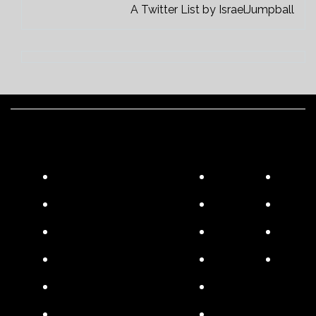
A Twitter List by IsraelJumpball