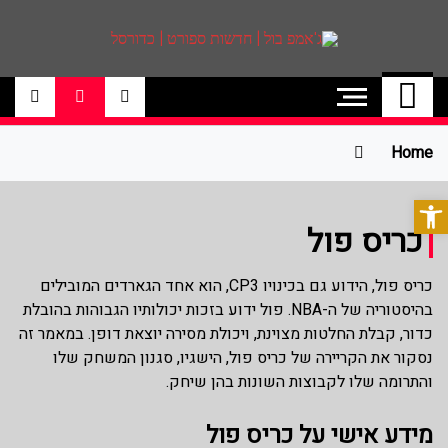
ג'אמפ בול | חדשות
אתר גאמפ בול ישראל אתר חדשות ספורט
כדורסל האתר מסקר את ליגות הכדורסל
ספורט | כדורסל
הטובות בעולם ליגת הנבא, ליגת העל
בכדורסל , יורוליג, ועוד. לפרטים היכנסו לאתר
Home
>>
פתח סרגל נגישות
כריס פול
כריס פול, הידוע גם בכינויו CP3, הוא אחד הגארדים המובילים
בהיסטוריה של ה-NBA. פול ידוע בזכות יכולותיו הגבוהות בהובלת
כדור, קבלת החלטות מצוינת, ויכולת מסירה יוצאת דופן. במאמר זה
נסקור את הקריירה של כריס פול, הישגיו, סגנון המשחק שלו
והתרומה שלו לקבוצות השונות בהן שיחק.
מידע אישי על כריס פול