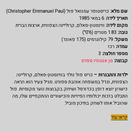
שם מלא:
כריסטופר עמנואל פול (Christopher Emmanuel Paul)
תאריך לידה
: 6 במאי 1985
מקום לידה:
ווינסטון-סאלם, קרוליינה הצפונית, ארצות הברית
גובה:
1.83 מטרים (6'0")
משקל:
79 קילוגרמים (175 פאונד)
עמדה
: רכז
מספר חולצה:
3
קבוצה:
סן אנטוניו ספרס
ילדות והתבגרות –
כריס פול נולד בווינסטון-סאלם, קרוליינה
הצפונית, וגדל במשפחה אוהבת ספורט. מגיל צעיר הוא הראה
כישרון יוצא דופן בכדורסל ושיחק בקבוצות נוער מקומיות. פול
התבלט בזכות יכולותיו הפיזיות והכישורים ההתקפיים שלו, מה
שהוביל אותו לשחק בתיכון מוביל.
קראו עוד