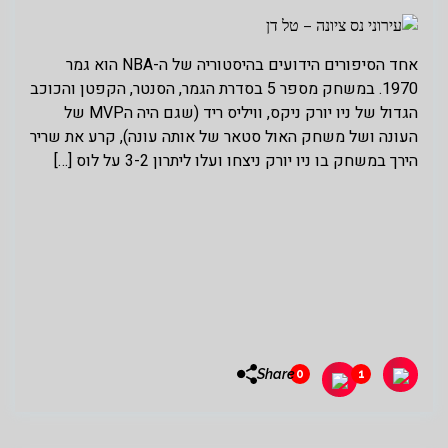
אחד הסיפורים הידועים בהיסטוריה של ה-NBA הוא גמר
1970. במשחק מספר 5 בסדרת הגמר, הסנטר, הקפטן והכוכב
הגדול של ניו יורק ניקס, וויליס ריד (שגם היה הMVP של
העונה ושל משחק האול סטאר של אותה עונה), קרע את שריר
הירך במשחק בו ניו יורק ניצחו ועלו ליתרון 3-2 על לוס […]
Share
0
1