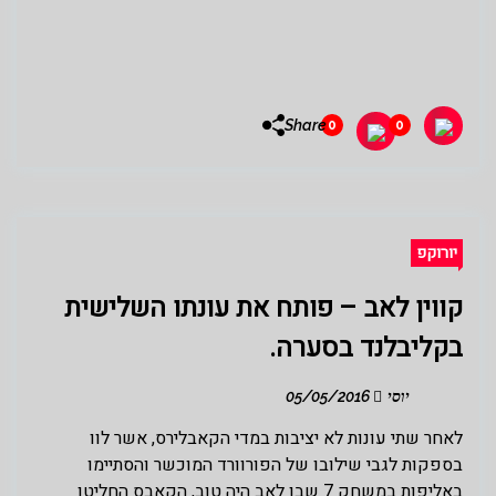
Share
0
0
יורוקפ
קווין לאב – פותח את עונתו השלישית
בקליבלנד בסערה.
יוסי
05/05/2016
לאחר שתי עונות לא יציבות במדי הקאבלירס, אשר לוו
בספקות לגבי שילובו של הפורוורד המוכשר והסתיימו
באליפות במשחק 7 שבו לאב היה טוב, הקאבס החליטו