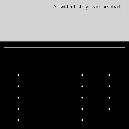
A Twitter List by IsraelJumpball