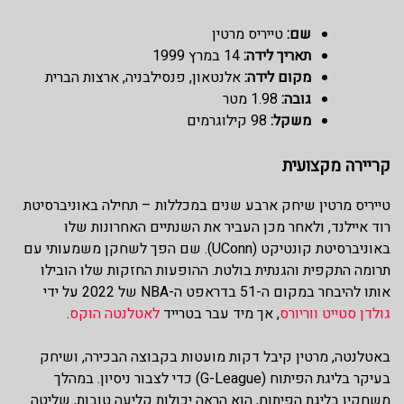
שם:
טייריס מרטין
תאריך לידה:
14 במרץ 1999
מקום לידה:
אלנטאון, פנסילבניה, ארצות הברית
גובה:
1.98 מטר
משקל:
98 קילוגרמים
קריירה מקצועית
טייריס מרטין שיחק ארבע שנים במכללות – תחילה באוניברסיטת
רוד איילנד, ולאחר מכן העביר את השנתיים האחרונות שלו
באוניברסיטת קונטיקט (UConn). שם הפך לשחקן משמעותי עם
תרומה התקפית והגנתית בולטת. ההופעות החזקות שלו הובילו
אותו להיבחר במקום ה-51 בדראפט ה-NBA של 2022 על ידי
גולדן סטייט ווריורס
, אך מיד עבר בטרייד
לאטלנטה הוקס
.
באטלנטה, מרטין קיבל דקות מועטות בקבוצה הבכירה, ושיחק
בעיקר בליגת הפיתוח (G-League) כדי לצבור ניסיון. במהלך
משחקיו בליגת הפיתוח, הוא הראה יכולות קליעה טובות, שליטה