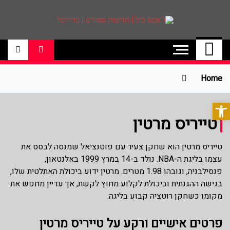
ג'אמפ בול | חדשות
אתר גאמפ בול ישראל אתר חדשות ספורט
כדורסל האתר מסקר את ליגות הכדורסל
ספורט | כדורסל
הטובות בעולם ליגת הנבא, ליגת העל
בכדורסל , יורוליג, ועוד. לפרטים היכנסו לאתר
Home
>>
פתח סרגל נגישות
טייריס מרטין
טייריס מרטין הוא שחקן צעיר עם פוטנציאל שמנסה לבסס את
עצמו בליגת ה-NBA. נולד ב-14 במרץ 1999 באלנטאון,
פנסילבניה, וגובהו 1.98 מטרים. מרטין ידוע ביכולת האתלטית שלו,
בגישה ההגנתית וביכולת לקלוע מחוץ לקשת, אך עדיין מחפש את
מקומו כשחקן רוטציה קבוע בליגה.
פרטים אישיים ורקע על טייריס מרטין