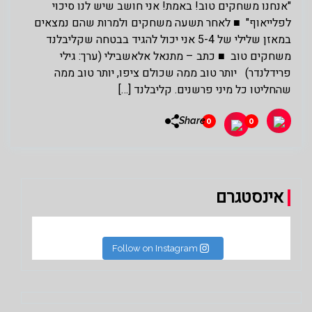
"אנחנו משחקים טוב! באמת! אני חושב שיש לנו סיכוי
לפלייאוף" ■ לאחר תשעה משחקים ולמרות שהם נמצאים
במאזן שלילי של 5-4 אני יכול להגיד בבטחה שקליבלנד
משחקים טוב ■ כתב – מתנאל אלאשבילי (ערך: גילי
פרידלנדר) יותר טוב ממה שכולם ציפו, יותר טוב ממה
שהחליטו כל מיני פרשנים. קליבלנד […]
Share
0
0
אינסטגרם
Follow on Instagram