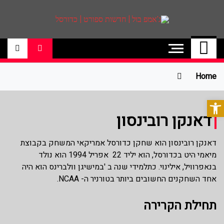
ג'אמפ בול | חדשות
אתר גאמפ בול ישראל אתר חדשות ספורט
כדורסל האתר מסקר את ליגות הכדורסל
ספורט | כדורסל
הטובות בעולם ליגת הנבא, ליגת העל
בכדורסל , יורוליג, ועוד. לפרטים היכנסו לאתר
Home
>>
פתח סרגל נגישות
דאנקן רובינסון
דאנקן רובינסון הוא שחקן כדורסל אמריקאי המשחק בקבוצת
מיאמי היט בכדורסל, הוא יליד 22 אפריל 1994 הוא נולד
בנאפרוויל, אילינוי. כתלמידי שנה ב 'במישיגן וולברינס הוא היה
אחד השחקנים החשובים ביותר בטורניר ה- NCAA.
תחילת הקרירה