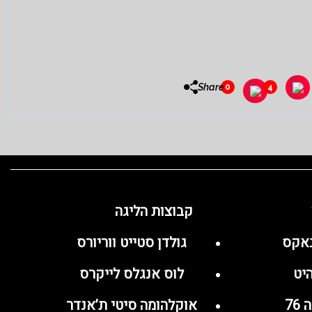
Share
0
4
קבוצות הליגה
באקס
גולדן סטייט ווריורס
יט
לוס אנגלס לייקרס
76
אוקלהומה סיטי ת’אנדר