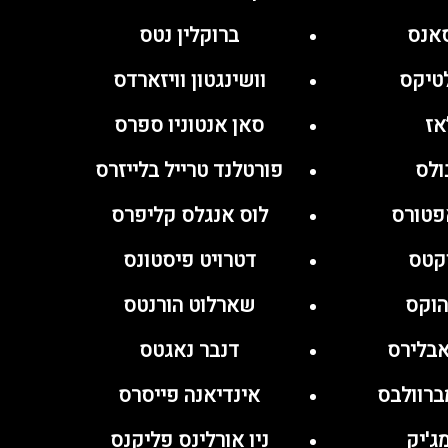
סאנס
ברוקלין נטס
לטיקס
וושינגטון וויזארדס
אז
סאן אנטוניו ספרס
ולס
פורטלנד טרייל בלייזרס
אפטורס
לוס אנגלס קליפרס
וקטס
דטרויט פיסטונס
הוקס
שארלוט הורנטס
אבלירס
דנבר נאגטס
ברוולבס
אינדיאנה פייסרס
ג'יק
ניו אורלינס פליקנס