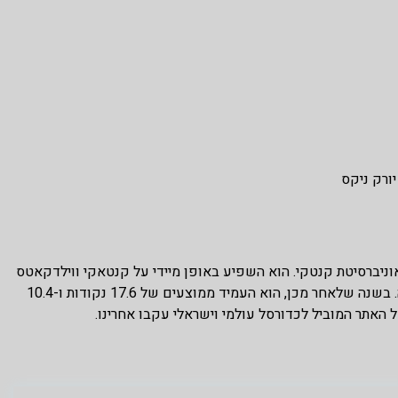
יורק ניקס
וס רנדל החלה בשנת 2013/2014 כאשר נבחר לאוניברסיטת קנטקי. הוא השפיע באופן מיידי על קנטאקי ווילדקאטס
עם ממוצעים של 24.2 נקודות ו-12.4 ריבאונדים למשחק בעונתו הראשונה. בשנה שלאחר מכן, הוא העמיד ממוצעים של 17.6 נקודות ו-10.4
האתר המוביל לכדורסל עולמי וישראלי עקבו אחרינו.