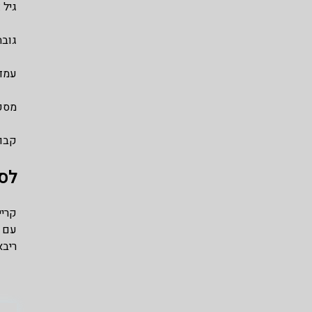
גיל : 7
גובה : .03
עמדה
מספר 
קבוצ
לס
ריבא