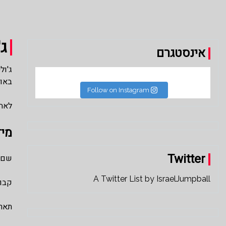
ג'
אינסטגרם
באוני
Follow on Instagram
לאחר הק
מיד
Twitter
שם מ
A Twitter List by IsraelJumpball
קבוצ
תאריך ל