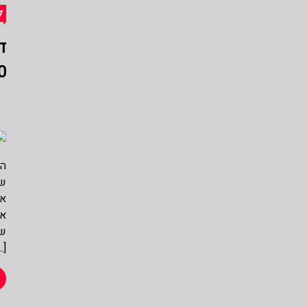
ל
0
הש
שח
אז
אח
שי
…]