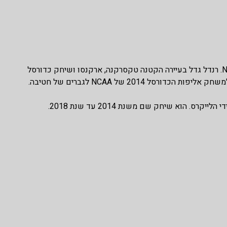
ג'וליוס רנדל הוא שחקן כדורסל מקצועי שמשחק בניו יורק ניקס של ה-NBA. רנדל גדל בעיירה הקטנה טקסרקנה, ארקנסו ושיחק כדורסל
2014 של NCAA לגברים של חטיבה.