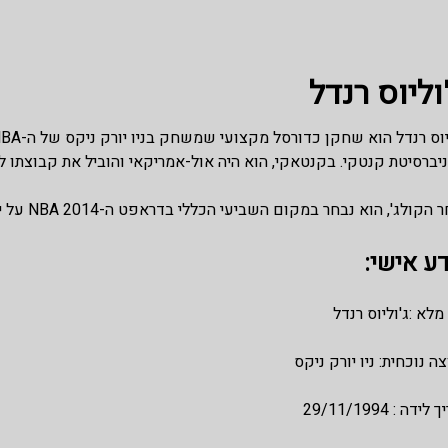
וליוס רנדל
ברסיטת קנטקי. בקנטאקי, הוא היה אול-אמריקאי והוביל את קבוצתו למשחק אליפות הכדורסל 
ולג', הוא נבחר במקום השביעי הכללי בדראפט ה-NBA 2014 על ידי הלייקרס. הוא שיחק שם משנת 2014 עד שנת 2018.
ע אישי:
לא :ג'וליוס רנדל
ה נוכחית: ניו יורק ניקס
ידה : 29/11/1994