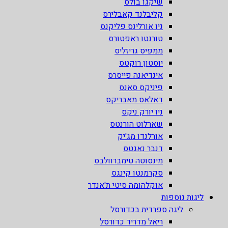
שיקגו בולס
קליבלנד קאבלירס
ניו אורלינס פליקנס
טורנטו ראפטורס
ממפיס גריזליס
יוסטון רוקטס
אינדיאנה פייסרס
פיניקס סאנס
דאלאס מאבריקס
ניו יורק ניקס
שארלוט הורנטס
אורלנדו מג'יק
דנבר נאגטס
מינסוטה טימברוולבס
סקרמנטו קינגס
אוקלהומה סיטי ת'אנדר
ליגות נוספות
ליגה ספרדית בכדורסל
ריאל מדריד כדורסל