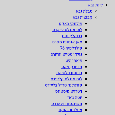
ליגת נבא
טבלת נבא
קבוצות נבא
מילווקי באקס
לוס אנגלס לייקרס
ברוקלין נטס
סאן אנטוניו ספרס
פילדלפיה 76
גולדן סטייט ווריורס
מיאמי היט
ניו יורק ניקס
בוסטון סלטיקס
לוס אנגלס קליפרס
פורטלנד טרייל בלייזרס
דטרויט פיסטונס
יוטה ג'אז
וושינגטון וויזארדס
אטלנטה הוקס