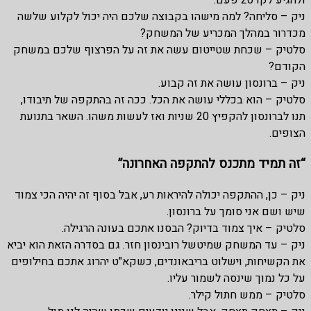
ניק – סליחה? למה מישהו בקבוצה שלכם היה יכול לקלוע שלשה
מכדרור במהלך המכריע של המשחק?
סלטיק – שכחת שטייטום עשה את זה על הפרצוף שלכם במשחק
הקודם?
ניק – ברונסון עושה את זה קבוע.
סלטיק – הוא בכללי עושה את הכל. ככה זה בהתקפה של תיבודו,
תנו לברונסון להקפיץ 20 שניות ואז לעשות משהו. השאר בתנועת
הצופים.
“זה תמיד מתכנס להתקפה האחרונה”
ניק – כן, ההתקפה יכולה להיראות רע, אבל בסוף זה יהיה הכי צמוד
שיש ושם אני סומך על ברונסון.
סלטיק – איך צמוד בדיוק? הבסנו אתכם בעונה הרגילה.
ניק – עד המשחק שמיטשל רובינסון חזר. גם בסדרה הזאת הוא יביא
את הקשיחות, וישלוט בריבאונדים, כשקא"ט יהרוג אתכם בחילופים
על כל נמוך שינסה לשמור עליו.
סלטיק – ממש חתול קילר.