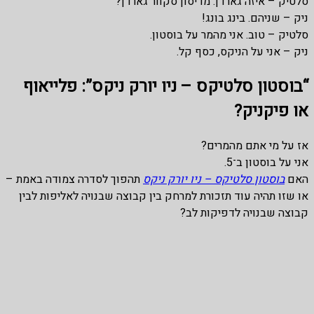
סלטיק – איזה גארדן. מדיסון סקוור גארדן?
ניק – שניהם. בינג בונג!
סלטיק – טוב. אני מהמר על בוסטון.
ניק – אני על הניקס, כסף קל.
“בוסטון סלטיקס – ניו יורק ניקס”: פלייאוף
או פיקניק?
אז על מי אתם מהמרים?
אני על בוסטון ב־5.
האם
בוסטון סלטיקס – ניו יורק ניקס
תהפוך לסדרה צמודה באמת –
או שזו תהיה עוד תזכורת למרחק בין קבוצה שבנויה לאליפות לבין
קבוצה שבנויה לדפיקות לב?