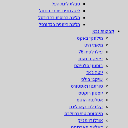
טבלת ליגת העל
ליגה ספרדית בכדורסל
הליגה הרוסית בכדורסל
הליגה היוונית בכדורסל
קבוצות נבא
מילווקי באקס
מיאמי היט
פילדלפיה 76
פיניקס סאנס
בוסטון סלטיקס
יוטה ג’אז
שיקגו בולס
טורונטו ראפטורס
יוסטון רוקטס
אטלנטה הוקס
קליבלנד קאבלירס
מינסוטה טימברוולבס
אורלנדו מג'יק
דאלאס מאבריקס