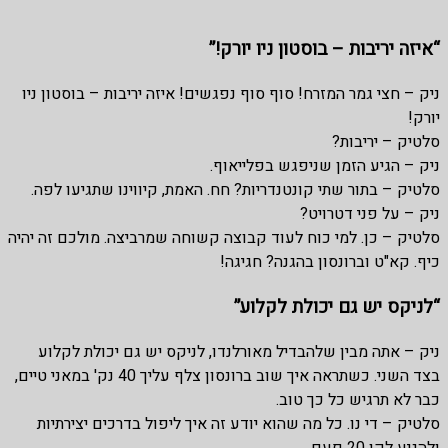
“איזה יריבות – בוסטון ניו יורק!”
ניק – חצי גמר המזרח! סוף סוף נפגשים! איזה יריבות – בוסטון ניו
יורק!
סלטיק – יריבות?
ניק – הגיע הזמן שניפגש בפלייאוף.
סלטיק – בתור שתי קונטנדריות? חח. האמת, קיווינו שתגיעו לפה.
ניק – על פני דטרויט?
סלטיק – כן. למי כוח לעוד קבוצה קשוחה שמרביצה. מולכם זה יהיה
כיף. קא"ט וברונסון בהגנה? חגיגה!
“לניקס יש גם יכולת לקלוע”
ניק – אתה מבין שלהבדיל מאורלנדו, לניקס יש גם יכולת לקלוע
בצד השני. כשתראה איך שוב ברונסון צלף עליך 40 נק' במאני טיים,
כבר לא תרגיש כל כך טוב.
סלטיק – די נו. כל מה שהוא יודע זה איך ליפול בדרכים יצירתיות
ולהגיע לקו 20 פעם.