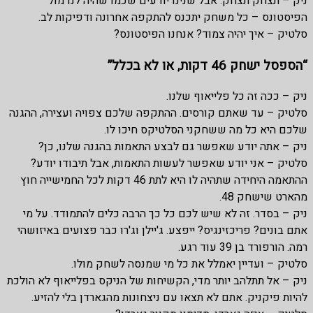
ניק – תצחק תצחק. אבל שנינו יודעים שכמו שהיה לנו מול
הפיסטונס – כל משחק יתכנס להתקפה אחרונה ודפיקות לב.
סלטיק – איך יהיה צמוד? אנחנו הפיסטונס?
“הספסל ישחק 46 דקות, או לא בכלל”
ניק – ככה זה כל פלייאוף שלנו.
סלטיק – עד שאתם קורסים. ההתקפה שלכם צפויה ועצירה, ההגנה
שלכם היא כל מה ששחקני הסלטיקס חיכו לו.
ניק – אתה יודע שאפשר גם לבצע התאמות בהגנה שלנו, כן?
סלטיק – אני יודע שאפשר לעשות התאמות, אבל תיבודו יודע?
ההתאמה היחידה שתהיה לו היא לתת 46 דקות לכל החמישייה חוץ
מהארט שישחק 48.
ניק – בסדר. זה לא שיש לכם כל כך הרבה כלים להתמודד. על מי
אתם בונים? פריכזינגיס? ייפצע. ג'יילן וג'רו כבר פצועים באיזושהי
רמה. הורפורד בן 39 עוד רגע.
סלטיק – ועדיין יאמלל את כל מי שמנסה לשחק מולו.
ניק – אל תתלהב יותר מדי, הקשיחות של הניקס בפלייאוף לא הולכת
להיות פיקניק. אתם לא תצאו עם ניצחונות מהגארדן בלי להזיע.