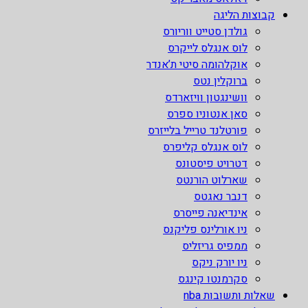
קבוצות הליגה
גולדן סטייט ווריורס
לוס אנגלס לייקרס
אוקלהומה סיטי ת’אנדר
ברוקלין נטס
וושינגטון וויזארדס
סאן אנטוניו ספרס
פורטלנד טרייל בלייזרס
לוס אנגלס קליפרס
דטרויט פיסטונס
שארלוט הורנטס
דנבר נאגטס
אינדיאנה פייסרס
ניו אורלינס פליקנס
ממפיס גריזליס
ניו יורק ניקס
סקרמנטו קינגס
שאלות ותשובות nba