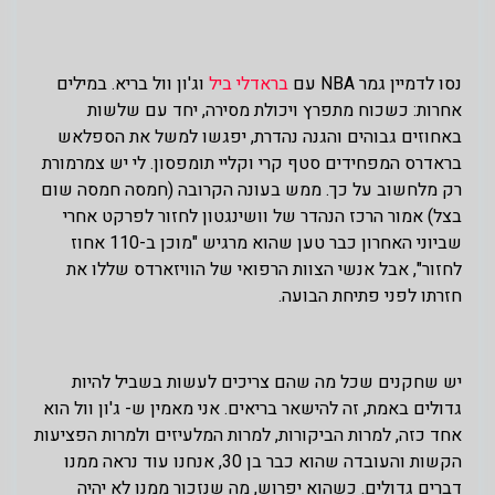
נסו לדמיין גמר NBA עם
בראדלי ביל
וג'ון וול בריא. במילים
אחרות: כשכוח מתפרץ ויכולת מסירה, יחד עם שלשות
באחוזים גבוהים והגנה נהדרת, יפגשו למשל את הספלאש
בראדרס המפחידים סטף קרי וקליי תומפסון. לי יש צמרמורת
רק מלחשוב על כך. ממש בעונה הקרובה (חמסה חמסה שום
בצל) אמור הרכז הנהדר של וושינגטון לחזור לפרקט אחרי
שביוני האחרון כבר טען שהוא מרגיש "מוכן ב-110 אחוז
לחזור", אבל אנשי הצוות הרפואי של הוויזארדס שללו את
חזרתו לפני פתיחת הבועה.
יש שחקנים שכל מה שהם צריכים לעשות בשביל להיות
גדולים באמת, זה להישאר בריאים. אני מאמין ש- ג'ון וול הוא
אחד כזה, למרות הביקורות, למרות המלעיזים ולמרות הפציעות
הקשות והעובדה שהוא כבר בן 30, אנחנו עוד נראה ממנו
דברים גדולים. כשהוא יפרוש, מה שנזכור ממנו לא יהיה