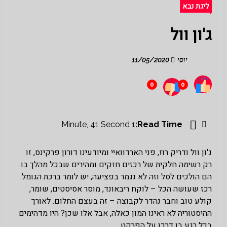
ליגת נבא
ג'ון וול
יוסי
11/05/2020
0
0
1 Minute, 41 Second
Read Time:
ג'ון וול ודריק רוז, פני הארדוואיי ומיודעינו דורון פרקינס, זו
רק רשימה חלקית של רכזים חזקים ומהירים שבכל מהלך בו
הם הולכים לסל וזה לא נגמר בפציעה, יש לומר ברכת הגומל.
רכז שעושה הכל – לוקח ריבאונד, מוסר אסיסטים, שומר,
קולע טוב וחבר נהדר לקבוצה – זה בעצם החלום. לאורך
ההיסטוריה לא ראינו המון כאלה, אבל אלו שכן? היו מדהימים
בכל רגע בו דרכו על הפרקט.