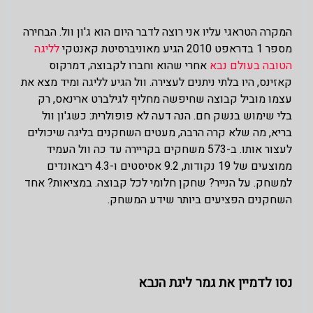
המקרה הטראגי עליו אני רוצה לדבר היום הוא ג'ון וול. הבחירה
מספר 1 בדראפט 2010 הגיע מאוניברסיטת קאנטקי
לליגה
הטובה בעולם נבא
אחרי שהוא וחברו לקבוצה, דמרקוס
קאזינס, היו בלתי ניתנים לעצירה. וול הגיע לליגה ומיד מצא את
עצמו מוביל קבוצה שחיפשה מחליף לגילברט ארינאס, רק
בלי שימוש בנשק חם. הנה דעה לא פופולרית: כשג'ון וול
בריא, מה שלא קרה הרבה, מעטים השחקנים בליגה שיכולים
לעצור אותו. ב-573 משחקים בקריירה עד כה וול העמיד
ממוצעים של 19 נקודות, 9.2 אסיסטים ו-4.3 ריבאונדים
למשחק. על הנייר? שחקן חלומי לכל קבוצה. במציאות? אחד
השחקנים הפציעים ביותר שידע המשחק.
נסו לדמיין את גמר ליגת הנבא