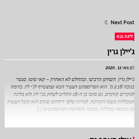
Next Post
ליגת נבא
ג'יילן גרין
ב מאי 11 , 2020
ג'יילן גרין השחקן הרביעי, ובהחלט לא האחרון – קאי סוטו, סנטר
בגובה 2.18 מ', הוא הפרוספקט הצעיר הבא שמצטרף לג'י ליג. בדומה
למקרים קודמים, גם סוטו בן ה-18 החליט לשחק בג'י ליג ולא בליגת
המכללות בשנה הקרובה, למרות שלפי דיווחים שונים הוא קיבל הצעות
גם ממספר מכללות. בשונה משלושת הפרופסקטים […]