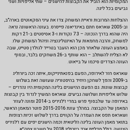
המקומיות הוא הוביל את הקבוצות להישגים – שתי אליפויות ושני
גביעים בכל ליגה.
ההצלחות המרובות וראיית המשחק צדו את עיני הסקאוטים בארה"ב,
וב-2005 שאראס חתם באינדיאנה פייסרס. בעונה הראשונה נראה
היה שהוא בדרך הנכונה – 7.3 נקודות ו-3 אסיסטים ב-21 דקות
למשחק, והרבה מחמאות על האינטליגנציה וניהול המשחק שלו.
באמצע העונה שלאחר מכן הוא הועבר בטרייד לגולדן סטייט, שבה
לא הצליח להשתלב – הוא שותף ב-26 משחקים בלבד, ובסוף
העונה הצדדים סיכמו על בייאוט.
שאראס חזר לאירופה, הפעם בפנאתינייקוס, איתה זכה ביורוליג
ב-2009 והפך לשחקן היחיד בהיסטוריה שעושה זאת בשלוש
קבוצות שונות. גם הפעם ההישגים בליגה המקומית היו נהדרים –
שלוש אליפויות ושלושה גביעים. שאראס המשיך לנדוד בין קבוצות
באירופה עד שלבסוף פרש במדי ז׳לגיריס ב-2014 ומונה לעוזר
המאמן של הקבוצה. במהלך עונת 2015-2016 פוטר המאמן הראשי,
ושאראס תפס את העמדה על הקווים בדרך לשלוש זכיות רצופות
בתואר מאמן העונה בליגה הליטאית וכמה הישגים יפים עם ז׳לגיריס
הצנועה, כולל מדליית ארד ביורוליג 2018 על חשבון צסק״א.