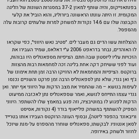
בפנתאנייקוס, והיה שותף למאזן 37-2 במסגרות השונות של הליגה
המקומית. זו היתה עונתו הראשונה ביורוליג, והוא הוביל את קלעי
הקבוצה שלו עם 14.6 נקודות למשחק למרות שלעתים קרובות עלה
מהספסל.
ההצלחות עשו הדים גם מעבר לים. ״סטיב נאש היווני״, כפי שקראו
לו האוהדים, נבחר בדראפט 2006 ע״י דאלאס, שמיד העבירו את
הזכויות עליו ליוסטון שבה חתם. הציפיות מספאנוליס היו גבוהות,
ועוד לפני ששיחק דקה אחת בליגה זכה למחמאות רבות מהצוות
ברוקטס. הציפיות והמחמאות לא החזיקו הרבה זמן תחת אימונו של
ג׳ף ואן גנדי, שלא נתן לספאנוליס הרבה זמן פרקט והשניים נכנסו
לעימות בנושא – מה שהחמיר את מצב הדקות של היווני אף יותר. ואן
גנדי עצמו התייחס לנושא, ואמר שספאנוליס נתן לאכזבה ממיעוט
הדקות לפגוע לו במוטיבציה, וזה פגע במאמץ שלו להשתפר. היווני
הספיק להשתתף במשחק פלייאוף בודד (4 נקודות, אסיסט
וריבאונד בהפסד ליוטה), ובסוף העונה הרוקטס העבירו אותו בטרייד
לסאן אנטוניו. לבקשתו, ספאנוליס שוחרר מהספרס על-מנת שיוכל
לחזור ולשחק באירופה.