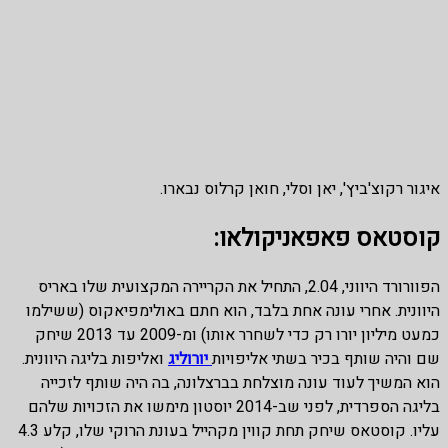
איגור רקוצ'ביץ', יאן וסלי, חואן קרלוס נבארו.
קוסטאס פאפאניקולאו:
הפוורורד היווני, 2.04, התחיל את הקריירה המקצועית שלו באריס
היוונית. אחרי עונה אחת בלבד, הוא חתם באולימפיאקוס (ששילמו
כמעט מיליון יורו רק כדי לשחרר אותו) ומ-2009 עד 2013 שיחק
שם והיה שותף בכיר בשתי אליפויות
יורוליג
ואליפות בליגה היוונית.
הוא המשיך לעוד עונה מוצלחת בברצלונה, בה היה שותף לזכייה
בליגה הספרדית, לפני שב-2014 יוסטון מימשו את הזכויות שלהם
עליו. קוסטאס שיחק תחת קווין מקהייל בעונת הרוקי שלו, קלע 4.3