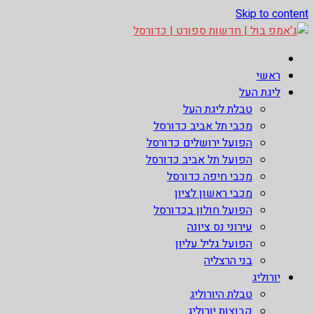
Skip to content
ג'אמפ בול | חדשות ספורט | כדורסל
אתר גאמפ בול ישראל אתר חדשות ספורט כדורסל האתר מסקר את
ראשי
ליגות הכדורסל הטובות בעולם ליגת הנבא, ליגת העל בכדורסל ,
ליגת העל
יורוליג, ועוד. לפרטים היכנסו לאתר >>
טבלת ליגת העל
מכבי תל אביב כדורסל
הפועל ירושלים כדורסל
הפועל תל אביב כדורסל
מכבי חיפה כדורסל
מכבי ראשון לציון
הפועל חולון בכדורסל
עירוני נס ציונה
הפועל גליל עליון
בני הרצליה
יורוליג
טבלת היורוליג
קבוצות יורוליג