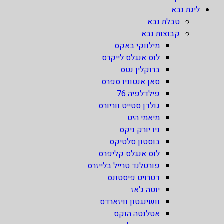
ליגת נבא
טבלת נבא
קבוצות נבא
מילווקי באקס
לוס אנגלס לייקרס
ברוקלין נטס
סאן אנטוניו ספרס
פילדלפיה 76
גולדן סטייט ווריורס
מיאמי היט
ניו יורק ניקס
בוסטון סלטיקס
לוס אנגלס קליפרס
פורטלנד טרייל בלייזרס
דטרויט פיסטונס
יוטה ג'אז
וושינגטון וויזארדס
אטלנטה הוקס