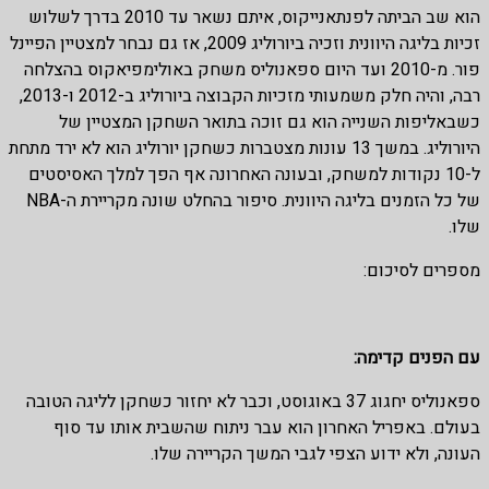
הוא שב הביתה לפנתאנייקוס, איתם נשאר עד 2010 בדרך לשלוש
זכיות בליגה היוונית וזכיה ביורוליג 2009, אז גם נבחר למצטיין הפיינל
פור. מ-2010 ועד היום ספאנוליס משחק באולימפיאקוס בהצלחה
רבה, והיה חלק משמעותי מזכיות הקבוצה ביורוליג ב-2012 ו-2013,
כשבאליפות השנייה הוא גם זוכה בתואר השחקן המצטיין של
היורוליג. במשך 13 עונות מצטברות כשחקן יורוליג הוא לא ירד מתחת
ל-10 נקודות למשחק, ובעונה האחרונה אף הפך למלך האסיסטים
של כל הזמנים בליגה היוונית. סיפור בהחלט שונה מקריירת ה-NBA
שלו.
מספרים לסיכום:
עם הפנים קדימה:
ספאנוליס יחגוג 37 באוגוסט, וכבר לא יחזור כשחקן לליגה הטובה
בעולם. באפריל האחרון הוא עבר ניתוח שהשבית אותו עד סוף
העונה, ולא ידוע הצפי לגבי המשך הקריירה שלו.