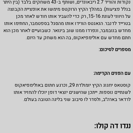
נקודות והוריד 2.7 ריבאונדים, ושותף ב-43 משחקים בלבד (בין היתר
בגלל פציעות). במהלך הקיץ הרוקטס מימשו את אופציית הקבוצה
על היווני לעונת 15-16, רק כדי להעביר אותו חודש לאחר מכן
בטרייד לדנבר. הנאגטס הורידו אותו מהסגל בספטמבר, החתימו אותו
מחדש בנובמבר, ונפרדו ממנו שוב בינואר. כשבועיים לאחר מכן הוא
חתם מחדש עם אולימפיאקוס, בה הוא משחק עד היום.
מספרים לסיכום:
עם הפנים הקדימה:
קוסטאס יחגוג הקיץ יומולדת 29, וכרגע חתום באולימפיאקוס
לשנתיים נוספות. ייתכן שהישגים יוצאי דופן יוכלו להחזיר אותו
לרדאר בארה״ב, ולסדר לו סיבוב שני בליגה הטובה בעולם.
ננדו דה קולו: