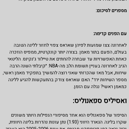
מספרים לסיכום:
עם הפנים קדימה:
לאחרונה צצו שמועות לפיהן שאראס צפוי לחזור לליגה הטובה
בעולם, הפעם בתור מאמן. בצורה יותר קונקרטית, ממפיס הוזכרה
כאחת האפשרויות עד שבחרה להחתים את טיילור ג׳נקינס. הליטאי
הגיב לאחרונה בעניין תשומת הלב מה-NBA: ״קיבלתי השנה הרבה
שיחות, אבל מאז שהכרזתי שאני רוצה להמשיך בתפקיד מאמן ראשי,
מספר השיחות ירד״. האם שאראס צודק בהתעקשות להגיע לליגה
כמאמן ראשי? נגלה עם הזמן.
ואסיליס ספאנוליס
:
הסיפור של ספאנוליס הוא אחד מסיפורי הנפילות היותר משונים
שקרו בליגה. הגארד היווני (1.93) נתן עונות נהדרות בליגה היוונית,
והיה נראה כמו פרוספקט מבטיח. את עונת 2005-2006 הוא העביר