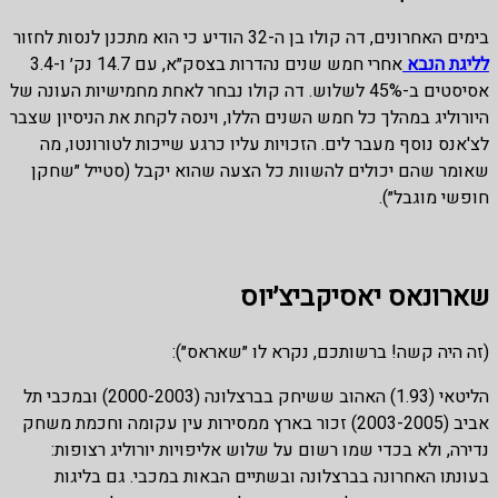
בימים האחרונים, דה קולו בן ה-32 הודיע כי הוא מתכנן לנסות לחזור
לליגת הנבא
אחרי חמש שנים נהדרות בצסק״א, עם 14.7 נק׳ ו-3.4
אסיסטים ב-45% לשלוש. דה קולו נבחר לאחת מחמישיות העונה של
היורוליג במהלך כל חמש השנים הללו, וינסה לקחת את הניסיון שצבר
לצ'אנס נוסף מעבר לים. הזכויות עליו כרגע שייכות לטורונטו, מה
שאומר שהם יכולים להשוות כל הצעה שהוא יקבל (סטייל ״שחקן
חופשי מוגבל״).
שארונאס יאסיקביצ׳יוס
(זה היה קשה! ברשותכם, נקרא לו ״שאראס״):
הליטאי (1.93) האהוב ששיחק בברצלונה (2000-2003) ובמכבי תל
אביב (2003-2005) זכור בארץ ממסירות עין עקומה וחכמת משחק
נדירה, ולא בכדי שמו רשום על שלוש אליפויות יורוליג רצופות:
בעונתו האחרונה בברצלונה ובשתיים הבאות במכבי. גם בליגות