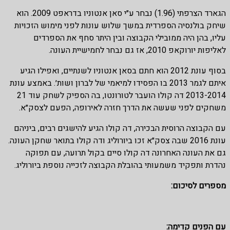
הגארד הצרפתי (1.96) נבחר ע״י סאן אנטוניו בדראפט 2009. הוא
שיחק בולנסיה הספרדית במשך שלוש עונות לפני מימוש הזכויות
עליו, בהן היה ממובילי הקבוצה ובין היתר סחף את הספרדים
לאליפות יורוקאפ 2010, אז גם נבחר לחמישיית העונה.
בסוף עונת 2012 הוא חתם בסאן אנטוניו לשנתיים, ואפילו הגיע
איתם לגמר 2013 בו הפסידו למיאמי של לברון ושות׳. באמצע עונת
2013-2014 דה קולו הועבר לטורונטו, בה הספיק לשחק עוד 21
משחקים לפני שעשה את הדרך חזרה לאירופה, הפעם לצסק״א.
עם הקבוצה הרוסית הבכירה, דה קולו הגיע להישגים רבים, ביניהם
עונת 2016 שבה צסק״א זכו ביורוליג ודה קולו בתואר שחקן העונה.
גם את העונה האחרונה דה קולו סיים בקול תרועה, עם תפוקה
נהדרת ותפקיד משמעותי בהובלת הקבוצה לזכייה נוספת ביורוליג.
מספרים לסיכום:
עם הפנים קדימה: