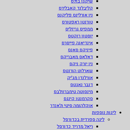
שיקגו בולס
קליבלנד קאבלירס
ניו אורלינס פליקנס
טורנטו ראפטורס
ממפיס גריזליס
יוסטון רוקטס
אינדיאנה פייסרס
פיניקס סאנס
דאלאס מאבריקס
ניו יורק ניקס
שארלוט הורנטס
אורלנדו מג'יק
דנבר נאגטס
מינסוטה טימברוולבס
סקרמנטו קינגס
אוקלהומה סיטי ת'אנדר
ליגות נוספות
ליגה ספרדית בכדורסל
ריאל מדריד כדורסל