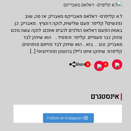
ל.א קליפרס- דאלאס מאבריקס מאבריק: אז מה, שוב
נפגשים? קליפר: פעם שלישית, לוקה דונציץ . מאבריק: כן.
באמת הפעם דאלאס הולכים להביס אתכם. לוקה עשה מכם
צחוק כבר פעמיים. קליפר: והפסיד… הוא שיחק לבד
מאבריק: טוב … בוא… הוא שיחק לבד והייתם סופרטים.
קליפרס: שיחקו איתו ג'יילן ברונסון ופורזינגיס! […]
Share
0
0
אינסטגרם
Follow on Instagram