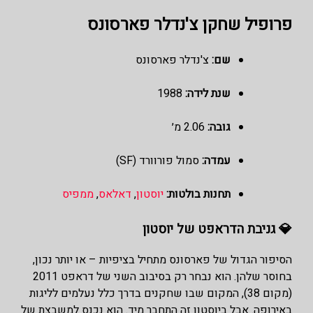
פרופיל שחקן צ'נדלר פארסונס
שם:
צ'נדלר פארסונס
שנת לידה:
1988
גובה:
2.06 מ׳
עמדה:
סמול פורוורד (SF)
תחנות בולטות:
יוסטון
,
דאלאס
,
ממפיס
💎 גניבת הדראפט של יוסטון
הסיפור הגדול של פארסונס מתחיל בציפיות – או יותר נכון,
בחוסר שלהן. הוא נבחר רק בסיבוב השני של דראפט 2011
(מקום 38), המקום שבו שחקנים בדרך כלל נעלמים לליגות
באירופה. אבל ביוסטון זה התחבר מיד. הוא נכנס למשבצת של