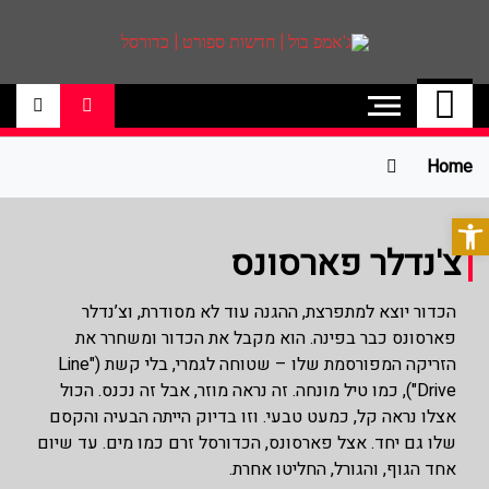
ג'אמפ בול | חדשות
אתר גאמפ בול ישראל אתר חדשות ספורט
כדורסל האתר מסקר את ליגות הכדורסל
ספורט | כדורסל
הטובות בעולם ליגת הנבא, ליגת העל
בכדורסל , יורוליג, ועוד. לפרטים היכנסו לאתר
Home
>>
פתח סרגל נגישות
צ'נדלר פארסונס
הכדור יוצא למתפרצת, ההגנה עוד לא מסודרת, וצ’נדלר
פארסונס כבר בפינה. הוא מקבל את הכדור ומשחרר את
הזריקה המפורסמת שלו – שטוחה לגמרי, בלי קשת ("Line
Drive"), כמו טיל מונחה. זה נראה מוזר, אבל זה נכנס. הכול
אצלו נראה קל, כמעט טבעי. וזו בדיוק הייתה הבעיה והקסם
שלו גם יחד. אצל פארסונס, הכדורסל זרם כמו מים. עד שיום
אחד הגוף, והגורל, החליטו אחרת.