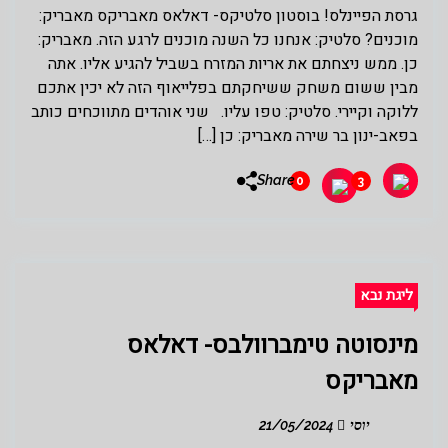
גרסת הפיינלס! בוסטון סלטיקס- דאלאס מאבריקס מאבריק:
מוכנים? סלטיק: אנחנו כל השנה מוכנים לרגע הזה. מאבריק:
כן. ממש ניצחתם את אריות המזרח בשביל להגיע אליו. אתה
מבין ששום משחק ששיחקתם בפלייאוף הזה לא יכין אתכם
ללוקה וקיירי. סלטיק: טפו עליו. שני אוהדים מתווכחים כותב
בפאב-ינון בר שירה מאבריק: כן […]
Share
0
3
ליגת נבא
מינסוטה טימברוולבס- דאלאס
מאבריקס
יוסי
21/05/2024