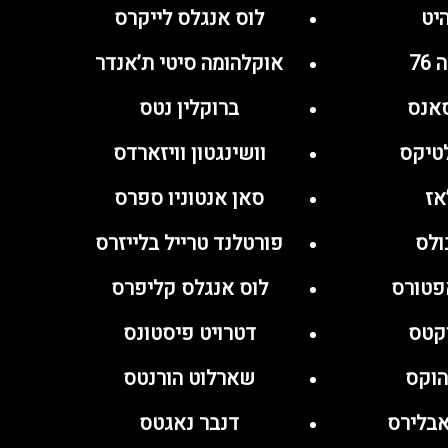
יט
לוס אנגלס לייקרס
76
אוקלהומה סיטי ת’אנדר
סאנס
ברוקלין נטס
לטיקס
וושינגטון וויזארדס
אז
סאן אנטוניו ספרס
ולס
פורטלנד טרייל בלייזרס
אפטורס
לוס אנגלס קליפרס
וקטס
דטרויט פיסטונס
הוקס
שארלוט הורנטס
אבלירס
דנבר נאגטס