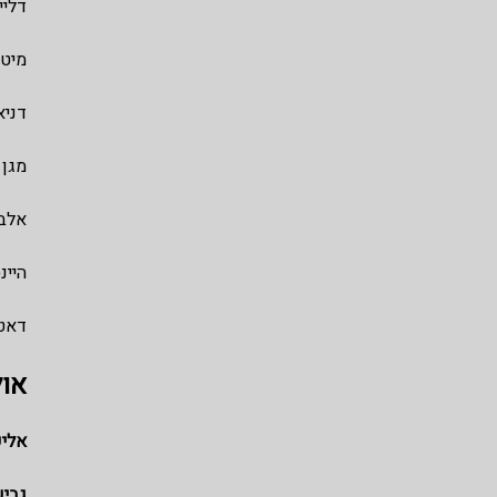
דליי
מיטו
דניא
מגן 
אלבי
היינ
דאטו
אול
אליפ
גביע