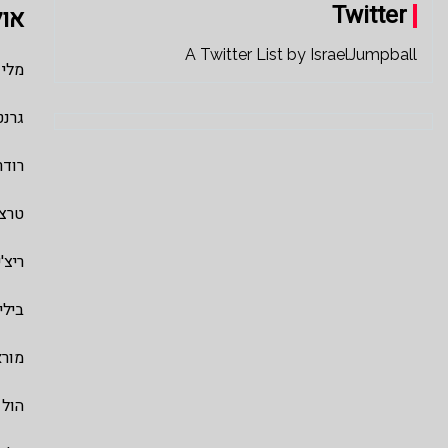
Twitter
אול
A Twitter List by IsraelJumpball
מלי 
גרנט
רודר
טרצ
ריצ'
בילי
מורא
הול 