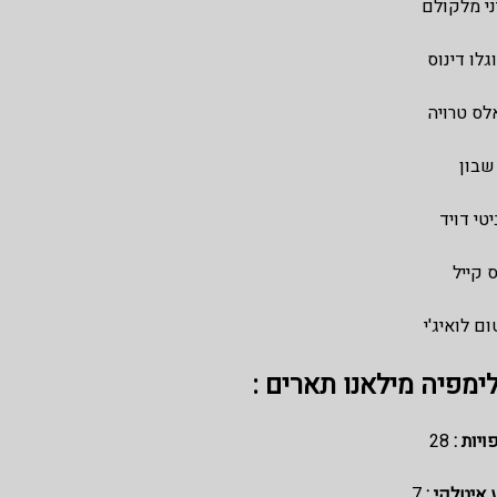
ני מלקולם
גלו דינוס
לס טרויה
שבון
טי דויד
ס קייל
ם לואיג'י
ימפיה מילאנו תארים :
ויות :
28
 איטלקי :
7