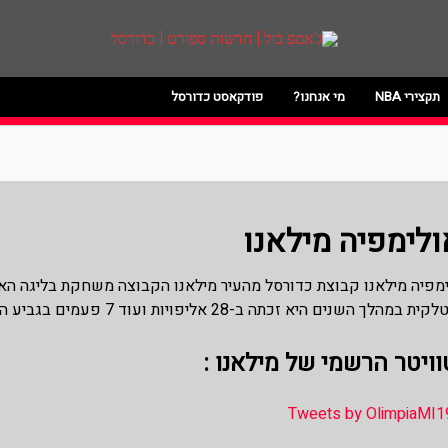
רט | כדורסל
סל האתר מסקר את ליגות הכדורסל הטובות בעול
ועוד. לפרטים היכנסו לאתר >>
תקצירי NBA
מי אנחנו?
פודקאסט כדורסל
ולימפיה מילאנו
מפיה מילאנו קבוצת כדורסל מהעיר מילאנו הקבוצה משחקת בליגה הא
מהלך השנים היא זכתה ב-28 אליפויות ועוד 7 פעמים בגביע הליגה בנוסף הקבוצה משחקת ביורוליג.
ויטר הרשמי של מילאנו :
Tweets by OlimpiaMI1