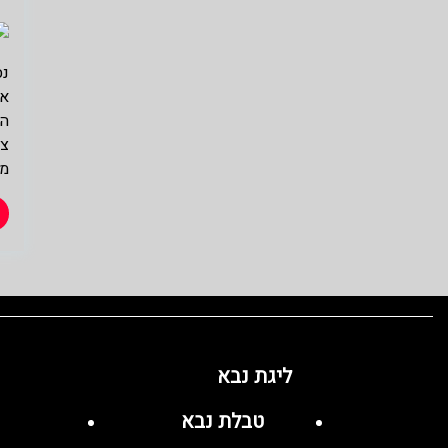
נס
אב
הפ
צע
מק
ליגת נבא
טבלת נבא