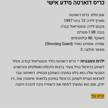
כריס דוארטה מידע אישי
שם מלא: כריס דוארטה
תאריך לידה: 13 ביוני 1997
מקום לידה: מונטריאול קנדה
גובה: 1.98 מטרים
משקל: 86 קילוגרמים
עמדה: שוטינג גארד (Shooting Guard)
מספר חולצה: 3
ילדות והתבגרות –
כריס דוארטה נולד מונטריאול קנדה, והחל
לשחק כדורסל בגיל צעיר. בזכות היכולת האתלטית והכישרון
הטבעי שלו, הוא בלט במהרה כשחקן מבטיח. דוארטה עבר
לארצות הברית לשחק כדורסל בתיכון בלואוור איסטרן שור, ניו
יורק, שם הוא המשיך לפתח את כישוריו וזכה להכרה רחבה.
קראו עוד