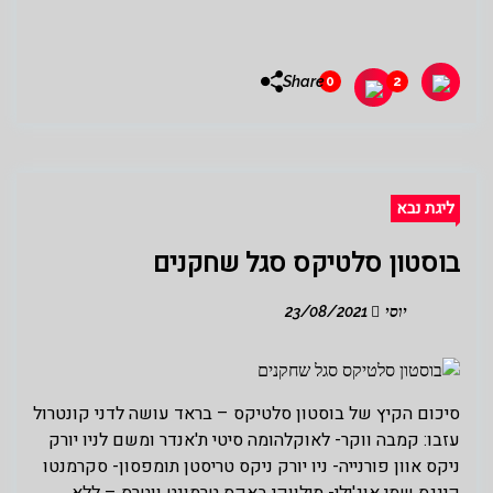
Share
0
2
ליגת נבא
בוסטון סלטיקס סגל שחקנים
יוסי
23/08/2021
סיכום הקיץ של בוסטון סלטיקס – בראד עושה לדני קונטרול
עזבו: קמבה ווקר- לאוקלהומה סיטי ת'אנדר ומשם לניו יורק
ניקס אוון פורנייה- ניו יורק ניקס טריסטן תומפסון- סקרמנטו
קינגס שמי אוג'ילי- מילווקי באקס טרמונט ווטרס – ללא