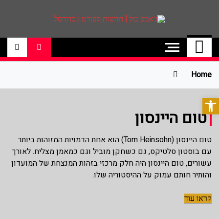
ג'אמפ בול | חדשות
אתר גאמפ בול ישראל אתר חדשות ספורט
כדורסל האתר מסקר את ליגות הכדורסל
ספורט | כדורסל
הטובות בעולם ליגת הנבא, ליגת העל
בכדורסל , יורוליג, ועוד. לפרטים היכנסו לאתר
Home
>>
פתח סרגל נגישות
טום היינסון
טום היינסון (Tom Heinsohn) הוא אחת הדמויות המזוהות ביותר
עם בוסטון סלטיקס, גם כשחקן מוביל וגם כמאמן מצליח. לאורך
עשורים, טום היינסון היה חלק מרכזי בזהות המנצחת של המועדון
והותיר חותם עמוק על ההיסטוריה שלו.
קראו עוד