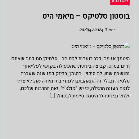
ליגת נבא
בוסטון סלטיקס – מיאמי היט
יוסי
20/04/2024
היטמן: אז מה, כבר רועדות לכם הב… סלטיק: חח כמה שאתם
חיים בסרט. קבוצה בינונית שהעפילה בקושי לפלייאוף
וחושבת שיש לה סיכוי… היטמן: בדיוק כמו שנה שעברה.
סלטיק: ובגלל זה התאהבתם לגמרי בתדמית הזאת. לא צריך
לנצח בעונה הרגילה, כי יש "קולצ'ר". זאת התרבות שלכם,
זלזול ובינוניות? היטמן: סיימת לבכות? […]