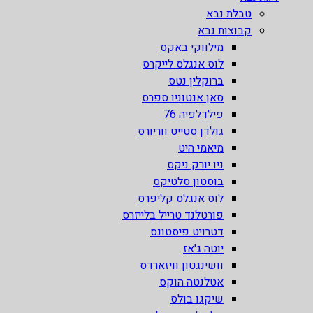
טבלת נבא
קבוצות נבא
מילווקי באקס
לוס אנגלס לייקרס
ברוקלין נטס
סאן אנטוניו ספרס
פילדלפיה 76
גולדן סטייט ווריורס
מיאמי היט
ניו יורק ניקס
בוסטון סלטיקס
לוס אנגלס קליפרס
פורטלנד טרייל בלייזרס
דטרויט פיסטונס
יוטה ג'אז
וושינגטון וויזארדס
אטלנטה הוקס
שיקגו בולס