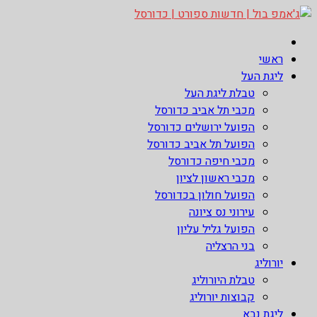
Skip
to
ג'אמפ בול | חדשות ספורט | כדורסל
אתר גאמפ בול ישראל אתר חדשות ספורט כדורסל האתר מסקר את
content
ראשי
ליגות הכדורסל הטובות בעולם ליגת הנבא, ליגת העל בכדורסל ,
ליגת העל
יורוליג, ועוד. לפרטים היכנסו לאתר >>
טבלת ליגת העל
מכבי תל אביב כדורסל
הפועל ירושלים כדורסל
הפועל תל אביב כדורסל
מכבי חיפה כדורסל
מכבי ראשון לציון
הפועל חולון בכדורסל
עירוני נס ציונה
הפועל גליל עליון
בני הרצליה
יורוליג
טבלת היורוליג
קבוצות יורוליג
ליגת נבא