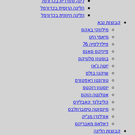
ליגה ספרדית בכדורסל
הליגה הרוסית בכדורסל
הליגה היוונית בכדורסל
קבוצות נבא
מילווקי באקס
מיאמי היט
פילדלפיה 76
פיניקס סאנס
בוסטון סלטיקס
יוטה ג’אז
שיקגו בולס
טורונטו ראפטורס
יוסטון רוקטס
אטלנטה הוקס
קליבלנד קאבלירס
מינסוטה טימברוולבס
אורלנדו מג'יק
דאלאס מאבריקס
קבוצות הליגה