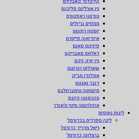
קליבלנד קאבלירס
ניו אורלינס פליקנס
טורנטו ראפטורס
ממפיס גריזליס
יוסטון רוקטס
אינדיאנה פייסרס
פיניקס סאנס
דאלאס מאבריקס
ניו יורק ניקס
שארלוט הורנטס
אורלנדו מג'יק
דנבר נאגטס
מינסוטה טימברוולבס
סקרמנטו קינגס
אוקלהומה סיטי ת'אנדר
ליגות נוספות
ליגה ספרדית בכדורסל
ריאל מדריד כדורסל
ברצלונה כדורסל