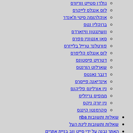
גולדן סטייט ווריורס
לוס אנגלס לייקרס
אוקלהומה סיטי ת’אנדר
ברוקלין נטס
וושינגטון וויזארדס
סאן אנטוניו ספרס
פורטלנד טרייל בלייזרס
לוס אנגלס קליפרס
דטרויט פיסטונס
שארלוט הורנטס
דנבר נאגטס
אינדיאנה פייסרס
ניו אורלינס פליקנס
ממפיס גריזליס
ניו יורק ניקס
סקרמנטו קינגס
שאלות ותשובות nba
שאלות ותשובות ליגת העל
האתר נבנה על ידי סייט ווב בניית אתרים