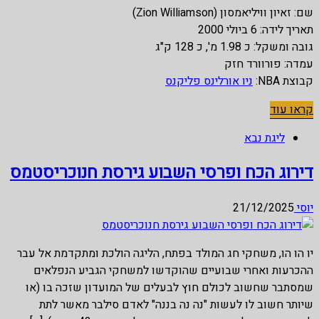
שם: זאיון וויליאמסון (Zion Williamson)
תאריך לידה: 6 ביולי 2000
גובה ומשקל: כ 1.98 מ', כ 128 ק"ג
עמדה: פורוורד חזק
קבוצת NBA:
ניו אורלינס פליקנס
קראו עוד
ליגת נבא
דירוג הכח ופרסי השבוע גירסת חנוכריסטמס
יוסי
21/12/2025
יו הו הו, משחקי חג המולד בפתח, הליגה הולכת ומתקדמת אל עבר
ההכרעות ואחרי שבועיים שהוקדשו למשחקי הגביע הנפלאים
שמסתבר שחשוב לכולם חוץ לבעלים של המועדון שזכה בו (או
שיותר חשוב לו לעשות "נה נה בננה" לאדם סילבר מאשר לתת