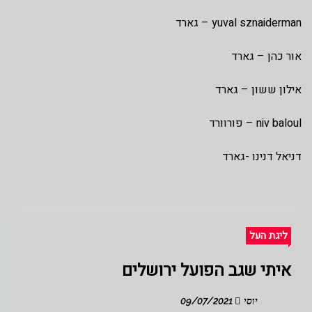
yuval sznaiderman – גארד
אור כהן – גארד
אילון ששון – גארד
niv baloul – פורוורד
דניאל דנינו -גארד
ליגת העל
איתי שגב הפועל ירושלים
יוסי
09/07/2021