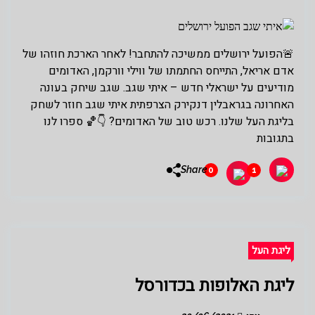
🚨הפועל ירושלים ממשיכה להתחבר! לאחר הארכת חוזהו של
אדם אריאל, התייחס החתמתו של ווילי וורקמן, האדומים
מודיעים על ישראלי חדש – איתי שגב. שגב שיחק בעונה
האחרונה בגראבלין דנקירק הצרפתית איתי שגב חוזר לשחק
בליגת העל שלנו. רכש טוב של האדומים? 👇🏀 ספרו לנו
בתגובות
Share
0
1
ליגת העל
ליגת האלופות בכדורסל