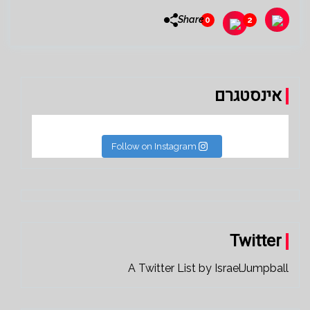
Share
0
2
אינסטגרם
Follow on Instagram
Twitter
A Twitter List by IsraelJumpball