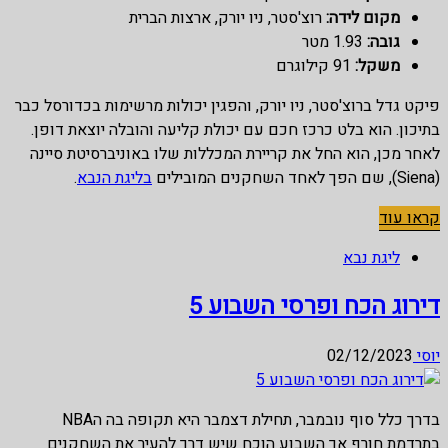
מקום לידה:
רוצ'סטר, ניו יורק, ארצות הברית
גובה:
1.93 מטר
משקל:
91 קילוגרם
פיקט גדל ברוצ'סטר, ניו יורק, והפגין יכולות מרשימות בכדורסל כבר
בתיכון. הוא בלט כרכז חכם עם יכולת קליעה והובלה יוצאת דופן.
לאחר מכן, הוא החל את קריירת המכללות שלו באוניברסיטת סיינה
(Siena), שם הפך לאחד השחקנים המובילים
בליגת הנבא
.
קראו עוד
ליגת נבא
דירוג הכח ופרסי השבוע 5
יוסי
02/12/2023
בדרך כלל סוף נובמבר, תחילת דצמבר היא תקופה בה הNBA
בתרדמת חורף אך השבוע הוכח שיש דרך להעיר את השחקנים