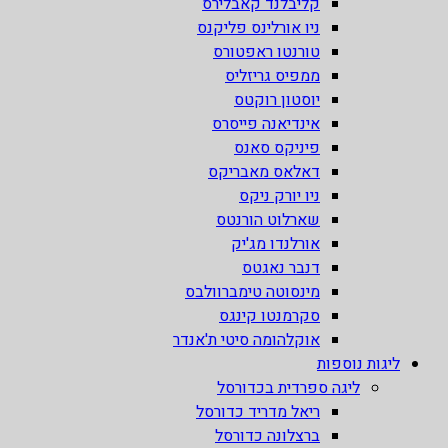
קליבלנד קאבלירס
ניו אורלינס פליקנס
טורנטו ראפטורס
ממפיס גריזליס
יוסטון רוקטס
אינדיאנה פייסרס
פיניקס סאנס
דאלאס מאבריקס
ניו יורק ניקס
שארלוט הורנטס
אורלנדו מג'יק
דנבר נאגטס
מינסוטה טימברוולבס
סקרמנטו קינגס
אוקלהומה סיטי ת'אנדר
ליגות נוספות
ליגה ספרדית בכדורסל
ריאל מדריד כדורסל
ברצלונה כדורסל