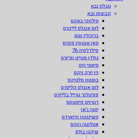
טבלת נבא
קבוצות נבא
מילווקי באקס
לוס אנגלס לייקרס
ברוקלין נטס
סאן אנטוניו ספרס
פילדלפיה 76
גולדן סטייט ווריורס
מיאמי היט
ניו יורק ניקס
בוסטון סלטיקס
לוס אנגלס קליפרס
פורטלנד טרייל בלייזרס
דטרויט פיסטונס
יוטה ג'אז
וושינגטון וויזארדס
אטלנטה הוקס
שיקגו בולס