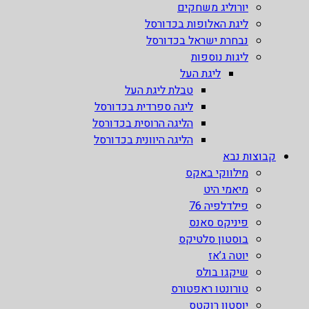
יורוליג משחקים
ליגת האלופות בכדורסל
נבחרת ישראל בכדורסל
ליגות נוספות
ליגת העל
טבלת ליגת העל
ליגה ספרדית בכדורסל
הליגה הרוסית בכדורסל
הליגה היוונית בכדורסל
קבוצות נבא
מילווקי באקס
מיאמי היט
פילדלפיה 76
פיניקס סאנס
בוסטון סלטיקס
יוטה ג’אז
שיקגו בולס
טורונטו ראפטורס
יוסטון רוקטס