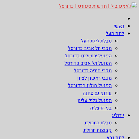
Skip
to
ג'אמפ בול | חדשות ספורט | כדורסל
אתר גאמפ בול ישראל אתר חדשות ספורט כדורסל האתר מסקר את
content
ראשי
ליגות הכדורסל הטובות בעולם ליגת הנבא, ליגת העל בכדורסל ,
ליגת העל
יורוליג, ועוד. לפרטים היכנסו לאתר >>
טבלת ליגת העל
מכבי תל אביב כדורסל
הפועל ירושלים כדורסל
הפועל תל אביב כדורסל
מכבי חיפה כדורסל
מכבי ראשון לציון
הפועל חולון בכדורסל
עירוני נס ציונה
הפועל גליל עליון
בני הרצליה
יורוליג
טבלת היורוליג
קבוצות יורוליג
ליגת נבא