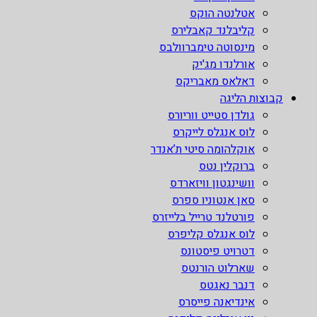
אטלנטה הוקס
קליבלנד קאבלירס
מינסוטה טימברוולבס
אורלנדו מג'יק
דאלאס מאבריקס
קבוצות הליגה
גולדן סטייט ווריורס
לוס אנגלס לייקרס
אוקלהומה סיטי ת’אנדר
ברוקלין נטס
וושינגטון וויזארדס
סאן אנטוניו ספרס
פורטלנד טרייל בלייזרס
לוס אנגלס קליפרס
דטרויט פיסטונס
שארלוט הורנטס
דנבר נאגטס
אינדיאנה פייסרס