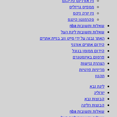
ניו אורלינס פליקנס
ממפיס גריזליס
ניו יורק ניקס
סקרמנטו קינגס
שאלות ותשובות nba
שאלות ותשובות ליגת העל
האתר נבנה על ידי סייט ווב בניית אתרים
קידום אתרים אורגני
קידום ממומן בגוגל
פרסום באינסטגרם
הצהרת נגישות
מדיניות פרטיות
תקנון
ליגת נבא
יורוליג
קבוצות נבא
קבוצות הליגה
שאלות ותשובות nba