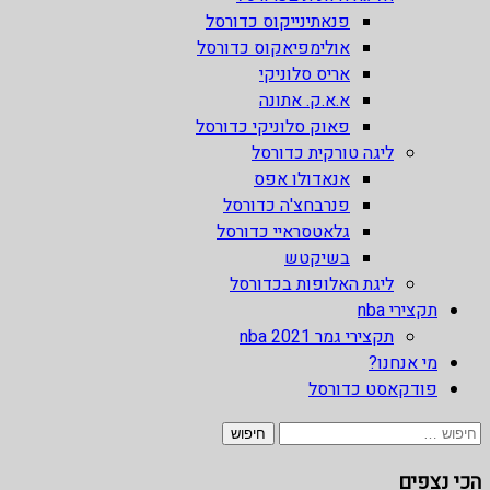
פנאתינייקוס כדורסל
אולימפיאקוס כדורסל
אריס סלוניקי
א.א.ק. אתונה
פאוק סלוניקי כדורסל
ליגה טורקית כדורסל
אנאדולו אפס
פנרבחצ'ה כדורסל
גלאטסראיי כדורסל
בשיקטש
ליגת האלופות בכדורסל
תקצירי nba
תקצירי גמר nba 2021
מי אנחנו?
פודקאסט כדורסל
חיפוש:
הכי נצפים