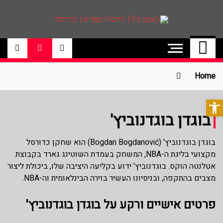
ג'אמפ בול | חדשות
אתר גאמפ בול ישראל אתר חדשות ספורט
כדורסל האתר מסקר את ליגות הכדורסל
ספורט | כדורסל
הטובות בעולם ליגת הנבא, ליגת העל
בכדורסל , יורוליג, ועוד. לפרטים היכנסו לאתר
Home
>>
פתח סרגל נגישות
בוגדן בוגדנוביץ'
בוגדן בוגדנוביץ' (Bogdan Bogdanović) הוא שחקן כדורסל
מקצועי בליגת ה-NBA, המשחק בעמדת השוטינג גארד בקבוצת
אטלנטה הוקס. בוגדנוביץ' ידוע בקליעה היציבה שלו, ביכולת ליצור
מצבים בהתקפה, ובניסיונו העשיר בזירה הבינלאומית וה-NBA.
פרטים אישיים ורקע על בוגדן בוגדנוביץ'