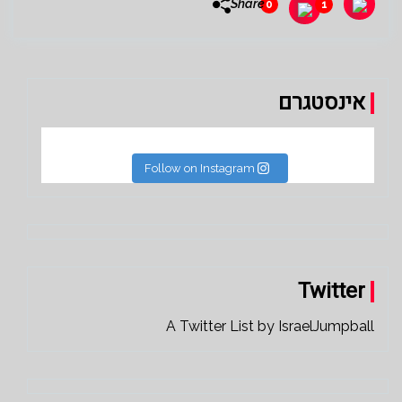
Share
0
1
אינסטגרם
Follow on Instagram
Twitter
A Twitter List by IsraelJumpball