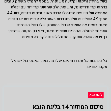
בשל בחירת זריקות וקליעה משופרת, בנוסף למנהלי משחק טובים
בדמות קרי ודריימונד, ותשומת הלב שמושך קרי יחד עם יכולת
המסירה של השניים מפנה לו הרבה מאוד זריקות פנויות, כש-4.4
מתוך 4.9 השלשות שלו מוגדרות באתר הליגה כפנויות או פנויות
מאוד. רואים את השינוי הגדול במשחק שלו בשל הגורמים
שהצגתי למעלה והדברים ששיפר מאוד, ואני רק מקווה שימשיך
כך ויראה שהוא שחקן שמסוגל לתרום לקבוצה מנצחת.
כל הכתבות על אנדרו וויגינס יעלו פה באתר גאמפ בול ישראל
עקבו אחרינו.
ליגת נבא
סיכום המחזור 14 בליגת הנבא