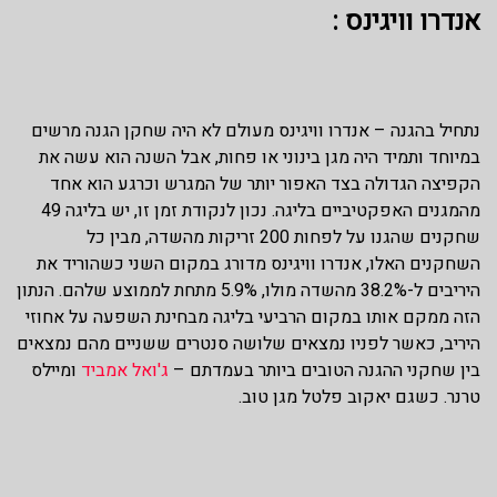
אנדרו וויגינס :
נתחיל בהגנה – אנדרו וויגינס מעולם לא היה שחקן הגנה מרשים
במיוחד ותמיד היה מגן בינוני או פחות, אבל השנה הוא עשה את
הקפיצה הגדולה בצד האפור יותר של המגרש וכרגע הוא אחד
מהמגנים האפקטיביים בליגה. נכון לנקודת זמן זו, יש בליגה 49
שחקנים שהגנו על לפחות 200 זריקות מהשדה, מבין כל
השחקנים האלו, אנדרו וויגינס מדורג במקום השני כשהוריד את
היריבים ל-38.2% מהשדה מולו, 5.9% מתחת לממוצע שלהם. הנתון
הזה ממקם אותו במקום הרביעי בליגה מבחינת השפעה על אחוזי
היריב, כאשר לפניו נמצאים שלושה סנטרים ששניים מהם נמצאים
בין שחקני ההגנה הטובים ביותר בעמדתם –
ג'ואל אמביד
ומיילס
טרנר. כשגם יאקוב פלטל מגן טוב.