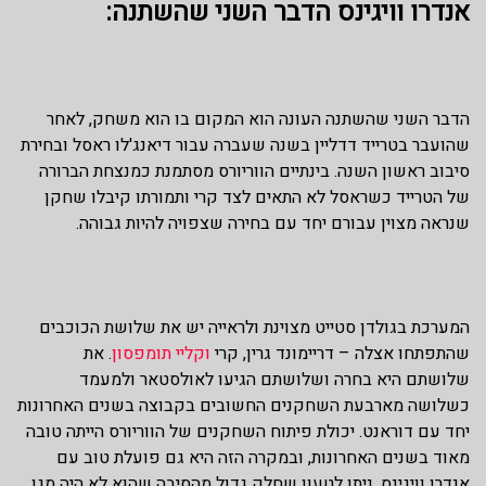
אנדרו וויגינס הדבר השני שהשתנה:
הדבר השני שהשתנה העונה הוא המקום בו הוא משחק, לאחר
שהועבר בטרייד דדליין בשנה שעברה עבור דיאנג'לו ראסל ובחירת
סיבוב ראשון השנה. בינתיים הווריורס מסתמנת כמנצחת הברורה
של הטרייד כשראסל לא התאים לצד קרי ותמורתו קיבלו שחקן
שנראה מצוין עבורם יחד עם בחירה שצפויה להיות גבוהה.
המערכת בגולדן סטייט מצוינת ולראייה יש את שלושת הכוכבים
שהתפתחו אצלה – דריימונד גרין, קרי
וקליי תומפסון
. את
שלושתם היא בחרה ושלושתם הגיעו לאולסטאר ולמעמד
כשלושה מארבעת השחקנים החשובים בקבוצה בשנים האחרונות
יחד עם דוראנט. יכולת פיתוח השחקנים של הווריורס הייתה טובה
מאוד בשנים האחרונות, ובמקרה הזה היא גם פועלת טוב עם
אנדרו וויגינס. ניתן לטעון שחלק גדול מהסיבה שהוא לא היה מגן