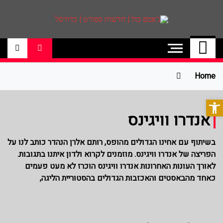
Ski
t
conten
ג'אמפ בול | חדשות
אתר גאמפ בול ישראל אתר חדשות ספורט
כדורסל האתר מסקר את ליגות הכדורסל
ספורט | כדורסל
הטובות בעולם ליגת הנבא, ליגת העל
בכדורסל , יורוליג, ועוד. לפרטים היכנסו לאתר
Home
>>
פתח סרגל נגישות
אנדרו וויגינס
בשיתוף עם אחינו הגדולים מהופס, רותם אלרן הנהדר כותב לנו על
הפריצה של אנדרו וויגינס. מוזמנים לקרוא ולדון איתנו בתגובות.
לאורך העונות האחרונות אנדרו וויגינס הוכרז לא מעט פעמים
כאחד מהבאסטים והאכזבות הגדולים בהסטוריית הליגה,