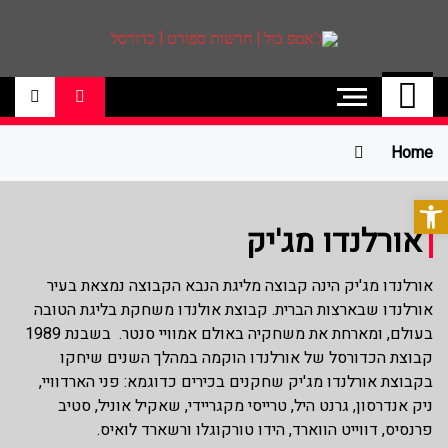
ג'אמפ בול | חדשות
אתר גאמפ בול ישראל אתר חדשות ספורט
כדורסל האתר מסקר את ליגות הכדורסל
ספורט | כדורסל
הטובות בעולם ליגת הנבא, ליגת העל
בכדורסל , יורוליג, ועוד. לפרטים היכנסו לאתר
Home
>>
פתח סרגל נגישות
אורלנדו מג'יק
אורלנדו מג'יק הינה קבוצה מליגת הנבא הקבוצה נמצאת בעיר
אורלנדו שבארצות הברית. קבוצת אולנדו משחקת בליגת הטובה
בעולם, ומארחת את משחקיה באולם אמוויי סנטר. בשבנת 1989
קבוצת הכדורסל של אורלנדו הוקמה במהלך השנים שיחקו
בקבוצת אורלנדו מג'יק שחקנים בכירים כדוגמא: פני הארדוויי,
ניק אנדרסון, גרנט היל, טרייסי מקגריידי, שאקיל אוניל, סטיב
פרנסיס, דווייט הווארד, הידו טורקוגלו ורשארד לואיס.