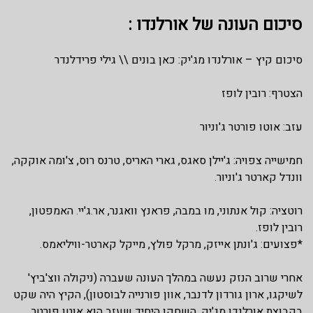
סיכום העונה של אורלנדו :
סיכום קיץ – אורלנדו מג'יק: כאן בונים \\ גילי פרידלנדר
הצטרף: רובין לופז
עזב: אוטו פורטר ג'וניור
חמישייה צפויה: ג'יילן סאגס, גארי האריס, טרנס רוס, צ'ומה אוקקה,
וונדל קארטר ג'וניור.
רוטציה: קול אנתוני, מו במבה, פראנץ וואגנר, אר.ג'יי. האמפטון,
רובין לופז.
*פצועים: ג'ונתן אייזק, מרקל פולץ, מייקל קארטר-וויליאמס.
אחרי שרוב הנזק נעשה במהלך העונה שעברה (ניקולה ווצ'ביץ'
לשיקגו, ארון גורדון לדנבר, אוון פורנייה לבוסטון), הקיץ היה שקט
בקבוצת אורלנדו מג'יק. השחקן היחיד שעזב הוא אוטו פורטר