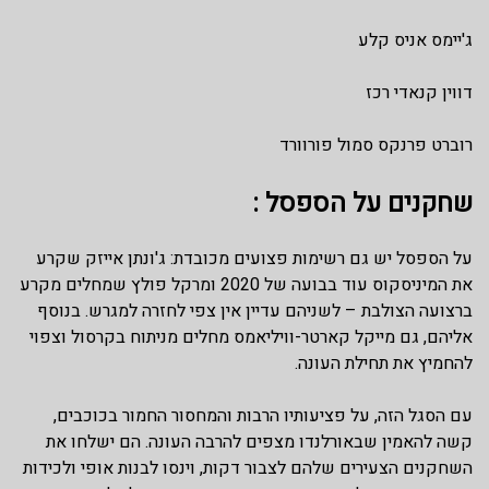
ג'יימס אניס קלע
דווין קנאדי רכז
רוברט פרנקס סמול פורוורד
שחקנים על הספסל :
על הספסל יש גם רשימות פצועים מכובדת: ג'ונתן אייזק שקרע
את המיניסקוס עוד בבועה של 2020 ומרקל פולץ שמחלים מקרע
ברצועה הצולבת – לשניהם עדיין אין צפי לחזרה למגרש. בנוסף
אליהם, גם מייקל קארטר-וויליאמס מחלים מניתוח בקרסול וצפוי
להחמיץ את תחילת העונה.
עם הסגל הזה, על פציעותיו הרבות והמחסור החמור בכוכבים,
קשה להאמין שבאורלנדו מצפים להרבה העונה. הם ישלחו את
השחקנים הצעירים שלהם לצבור דקות, וינסו לבנות אופי ולכידות