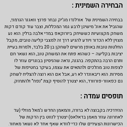
הבחירה השמינית :
בבחירה השמינית של אורלנדו מג'יק נבחר פרנץ וואגנר הגרמני,
שהוביל את אונ' מישיגן לרבע גמר המכללות, וצבר עוד קודם דקות
משחק מקצועיות כששיחק ביורוקאפ במדי אלבה ברלין. הוא נע
מצוין ללא הכדור ויודע להגיע דרך זה למצבי קליעה טובים, מקבל
החלטות טובות באופן מרשים לשחקן בן 20 בלבד, ולמרות בעיית
יציבות בקליעה – כשהוא פתח את המשחק טוב, הוא נשאר חם
ותרם הרבה בהתקפה. בהגנה, נראה שהניסיון בבוגרים עוזר לו
לצפות טוב מהלכים ולהתאים את עצמו, בעיקר בחטיפות של
מסירות. הוא ריבאונדר לא רע, אבל אם הוא רוצה להצליח לשחק
גם כפאוור-פורוורד, הוא יצטרך להוסיף קצת "נפח" ולהתחזק.
תופסים עמדה :
ההיררכיה בקבוצה לא ברורה, והמאמן החדש ג'מאל מוזלי (עד
לאחרונה עוזר מאמן בדאלאס) יצטרך לנווט בין הדקות של
הכישרונות הצעירים שלו כדי לוודא שאף אחד לא נשאר מאחור.