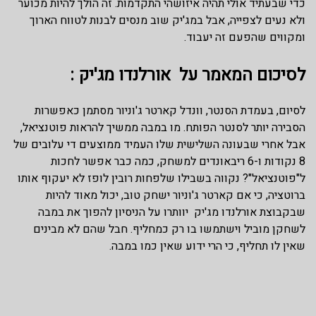
כדי שבעתיד אולי תהיה איזושהי התקדמות. זה הולך להיות מכוער
ולא נעים לצפייה, אבל במג'יק שוב מנסים לבנות לטווח הארוך
ומקווים שהפעם זה יעבוד.
לסיכום המאמר על אורלנדו מג'יק :
לסיום, בעמדת הסנטר, וונדל קארטר ג'וניור מסתמן כאפשרות
הסבירה יותר לסנטר הפותח. מו במבה ממשיך להראות פוטנציאל,
אבל אחרי שבעונה השלישית שלו העמיד ממוצעים די עלובים של
8 נקודות ו-6 ריבאונדים למשחק, כמה כבר אפשר לחכות
ל"פוטנציאל"? נקווה בשבילו שלפחות רובין לופז לא יעקוף אותו
ברוטציה, כי אם קארטר ג'וניור ישחק טוב, יכול מאוד להיות
שבקבוצת אורלנדו מג'יק יוותרו על הניסיון להפוך את במבה
לשחקן מוביל וישתמשו בו רק כמחליף. חבל שהם לא מבינים
שאין לו תחליף, כי הרי ידוע שאין כמו במבה.