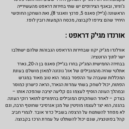
ג'וניור, ובאגף הצירופים יש שתי בחירות דראפט מהעשירייה
הראשונה (ג'יילן סאגס 5, פרנץ וואגנר 8), ואת השחקן החופשי
היחיד שהם צירפו לקבוצה, מכסח הקמעות רובין לופז.
אורנדו מגי'ק דראפט :
אורלנדו מג'יק יקוו שבחירות הדראפט הגבוהות שלהם ישתלבו
ישר לתוך הרוטציה:
בבחירה החמישית המג'יק בחרו בג'יילן סאגס בן ה-20, גארד
אתלטי שהיה מהמובילים של אונ' גונזגה למאזן מושלם בעונת
המכללות שעברה עד ההפסד בגמר. הוא טוב מאוד במגרש
הפתוח, יכול לשחק בשתי עמדות הגארד, הראה כישרון כמוסר
ובמהלך העונה הוסיף לעצמו גם קליעה יציבה שהפכה אותו –
בצדק – לאחד השחקנים המובילים בהימורים לתואר רוקי העונה.
בהגנה, הוא יצר לעצמו מוניטין של מגן אגרסיבי שחוטף הרבה, וגם
לא מפחד להשתטח על הרצפה בשביל כדור אובד. לגמרי חביב
קהל בפוטנציה, שגם יכול להשתלט על עמדת הרכז בקבוצה.