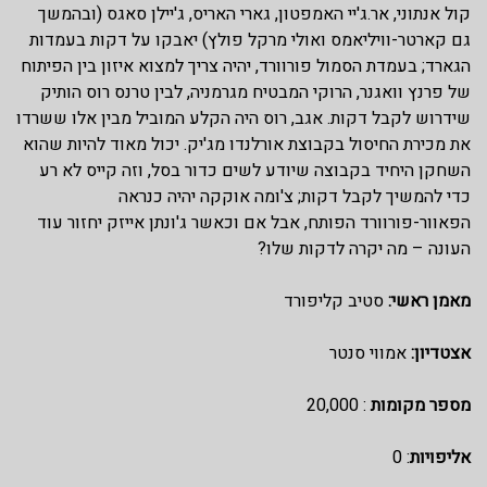
קול אנתוני, אר.ג'יי האמפטון, גארי האריס, ג'יילן סאגס (ובהמשך
גם קארטר-וויליאמס ואולי מרקל פולץ) יאבקו על דקות בעמדות
הגארד; בעמדת הסמול פורוורד, יהיה צריך למצוא איזון בין הפיתוח
של פרנץ וואגנר, הרוקי המבטיח מגרמניה, לבין טרנס רוס הותיק
שידרוש לקבל דקות. אגב, רוס היה הקלע המוביל מבין אלו ששרדו
את מכירת החיסול בקבוצת אורלנדו מג'יק. יכול מאוד להיות שהוא
השחקן היחיד בקבוצה שיודע לשים כדור בסל, וזה קייס לא רע
כדי להמשיך לקבל דקות; צ'ומה אוקקה יהיה כנראה
הפאוור-פורוורד הפותח, אבל אם וכאשר ג'ונתן אייזק יחזור עוד
העונה – מה יקרה לדקות שלו?
מאמן ראשי:
סטיב קליפורד
אצטדיון:
אמווי סנטר
מספר מקומות
:
20,000
אליפויות
: 0