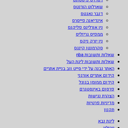
שארלוט הורנטס
דנבר נאגטס
אינדיאנה פייסרס
ניו אורלינס פליקנס
ממפיס גריזליס
ניו יורק ניקס
סקרמנטו קינגס
שאלות ותשובות nba
שאלות ותשובות ליגת העל
האתר נבנה על ידי סייט ווב בניית אתרים
קידום אתרים אורגני
קידום ממומן בגוגל
פרסום באינסטגרם
הצהרת נגישות
מדיניות פרטיות
תקנון
ליגת נבא
יורוליג