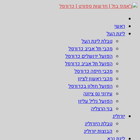
Skip
to
ג'אמפ בול | חדשות ספורט | כדורסל
אתר גאמפ בול ישראל אתר חדשות ספורט כדורסל האתר מסקר את
content
ראשי
ליגות הכדורסל הטובות בעולם ליגת הנבא, ליגת העל בכדורסל ,
ליגת העל
יורוליג, ועוד. לפרטים היכנסו לאתר >>
טבלת ליגת העל
מכבי תל אביב כדורסל
הפועל ירושלים כדורסל
הפועל תל אביב כדורסל
מכבי חיפה כדורסל
מכבי ראשון לציון
הפועל חולון בכדורסל
עירוני נס ציונה
הפועל גליל עליון
בני הרצליה
יורוליג
טבלת היורוליג
קבוצות יורוליג
ליגת נבא