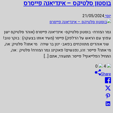
בוסטון סלטיקס – אינדיאנה פייסרס
יוסי
21/05/2024
גמר המזרח- בוסטון סלטיקס- אינדיאנה פייסרס (אוהד סלטיקס ישן
עפוץ עם הראש על הדלפק) פייסר (מעיר אותו בצעקה) : בוקר טוב!
שני אוהדים מתווכחים בפאב- ינון בר שירה מי אתה? סלטיק: אה,
מי אתה? פייסר: זהו, נפגשים! פאקינג גמר המזרח! סלטיק : אה,
התחיל הפלייאוף? פייסר: תתעורר, אתם […]
0
4
Share