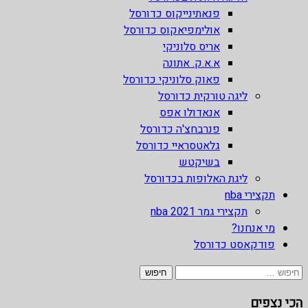
פנאתינייקוס כדורסל
אולימפיאקוס כדורסל
אריס סלוניקי
א.א.ק. אתונה
פאוק סלוניקי כדורסל
ליגה טורקית כדורסל
אנאדולו אפס
פנרבחצ'ה כדורסל
גלאטסראיי כדורסל
בשיקטש
ליגת האלופות בכדורסל
תקצירי nba
תקצירי גמר nba 2021
מי אנחנו?
פודקאסט כדורסל
חיפוש:
הכי נצפים