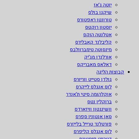
יוטה ג’אז
שיקגו בולס
טורונטו ראפטורס
יוסטון רוקטס
אטלנטה הוקס
קליבלנד קאבלירס
מינסוטה טימברוולבס
אורלנדו מג'יק
דאלאס מאבריקס
קבוצות הליגה
גולדן סטייט ווריורס
לוס אנגלס לייקרס
אוקלהומה סיטי ת’אנדר
ברוקלין נטס
וושינגטון וויזארדס
סאן אנטוניו ספרס
פורטלנד טרייל בלייזרס
לוס אנגלס קליפרס
דטרויט פיסטונס