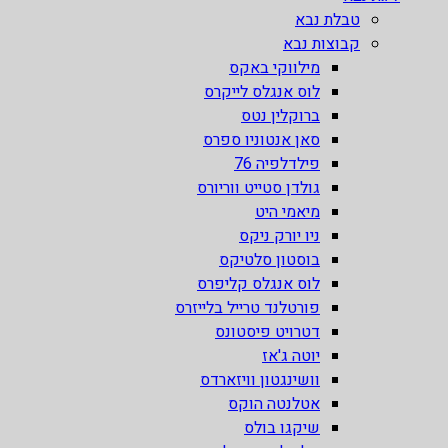
טבלת נבא
קבוצות נבא
מילווקי באקס
לוס אנגלס לייקרס
ברוקלין נטס
סאן אנטוניו ספרס
פילדלפיה 76
גולדן סטייט ווריורס
מיאמי היט
ניו יורק ניקס
בוסטון סלטיקס
לוס אנגלס קליפרס
פורטלנד טרייל בלייזרס
דטרויט פיסטונס
יוטה ג'אז
וושינגטון וויזארדס
אטלנטה הוקס
שיקגו בולס