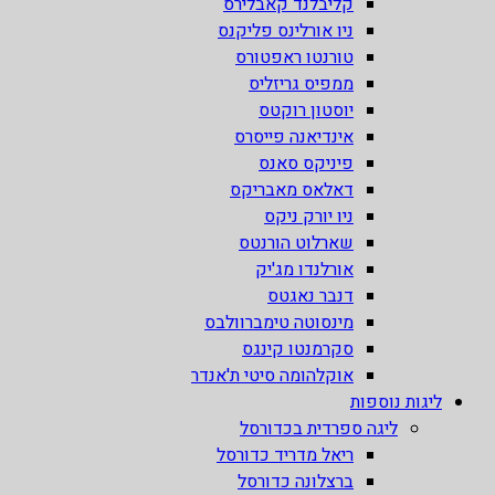
קליבלנד קאבלירס
ניו אורלינס פליקנס
טורנטו ראפטורס
ממפיס גריזליס
יוסטון רוקטס
אינדיאנה פייסרס
פיניקס סאנס
דאלאס מאבריקס
ניו יורק ניקס
שארלוט הורנטס
אורלנדו מג'יק
דנבר נאגטס
מינסוטה טימברוולבס
סקרמנטו קינגס
אוקלהומה סיטי ת'אנדר
ליגות נוספות
ליגה ספרדית בכדורסל
ריאל מדריד כדורסל
ברצלונה כדורסל