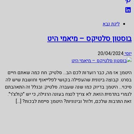
ליגת נבא
בוסטון סלטיקס – מיאמי היט
יוסי
20/04/2024
היטמן: אז מה, כבר רועדות לכם הב… סלטיק: חח כמה שאתם חיים
בסרט. קבוצה בינונית שהעפילה בקושי לפלייאוף וחושבת שיש לה
סיכוי… היטמן: בדיוק כמו שנה שעברה. סלטיק: ובגלל זה התאהבתם
לגמרי בתדמית הזאת. לא צריך לנצח בעונה הרגילה, כי יש "קולצ'ר".
זאת התרבות שלכם, זלזול ובינוניות? היטמן: סיימת לבכות? […]