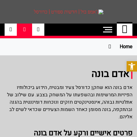
ג'אמפ בול | חדשות
אתר גאמפ בול ישראל אתר חדשות ספורט
כדורסל האתר מסקר את ליגות הכדורסל
ספורט | כדורסל
הטובות בעולם ליגת הנבא, ליגת העל
בכדורסל , יורוליג, ועוד. לפרטים היכנסו לאתר
Home
>>
פתח סרגל נגישות
אדם בונה
אדם בונה הוא שחקן כדורסל צעיר ומבטיח, הידוע ביכולותיו
הפיזיות המרשימות ובהשפעתו על המשחק בצבע. עם שילוב של
אתלטיות גבוהה, אינסטינקטים חזקים ונוכחות דומיננטית בהגנה
ובהתקפה, בונה מסומן כאחד השמות הצעירים שכדאי לשים לב
אליהם.
פרטים אישיים ורקע על אדם בונה