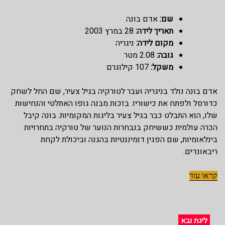
שם:
אדם בונה
תאריך לידה:
28 במרץ 2003
מקום לידה:
ניגריה
גובה:
2.08 מטר
משקל:
107 קילוגרם
אדם בונה נולד בניגריה ועבר לטורקיה בגיל צעיר, שם החל לשחק
כדורסל ולפתח את כישוריו. בזכות מבנה גופו האתלטי והנחישות
שלו, הוא התבלט כבר בגיל צעיר בליגות המקומיות. בונה קיבל
הכרה עולמית כששיחק בנבחרות הנוער של טורקיה בתחרויות
בינלאומיות, שם הפגין דומיננטיות בהגנה וביכולת לקחת
ריבאונדים.
קראו עוד
ליגת נבא