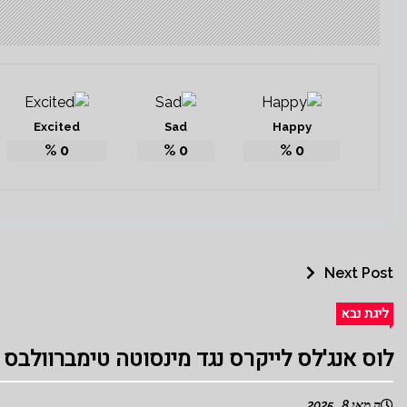
Excited
Sad
Happy
%
0
%
0
%
0
Next Post
ליגת נבא
לוס אנג'לס לייקרס נגד מינסוטה טימברוולבס
ה מאי 8 , 2025