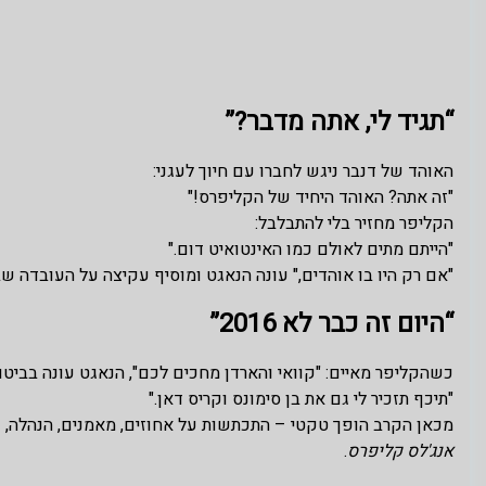
“תגיד לי, אתה מדבר?”
האוהד של דנבר ניגש לחברו עם חיוך לעגני:
"זה אתה? האוהד היחיד של הקליפרס!"
הקליפר מחזיר בלי להתבלבל:
"הייתם מתים לאולם כמו האינטואיט דום."
"אם רק היו בו אוהדים," עונה הנאגט ומוסיף עקיצה על העובדה 
“היום זה כבר לא 2016”
כשהקליפר מאיים: "קוואי והארדן מחכים לכם", הנאגט עונה בביטול
"תיכף תזכיר לי גם את בן סימונס וקריס דאן."
מכאן הקרב הופך טקטי – התכתשות על אחוזים, מאמנים, הנהלה,
אנג'לס קליפרס
.