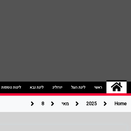
ג'אמפ בול | חדשות ספו
אתר גאמפ בול ישראל אתר חדשות ספורט כדור
ראשי
ליגת העל
יורוליג
ליגת נבא
ליגות נוספות
Home
2025
מאי
8