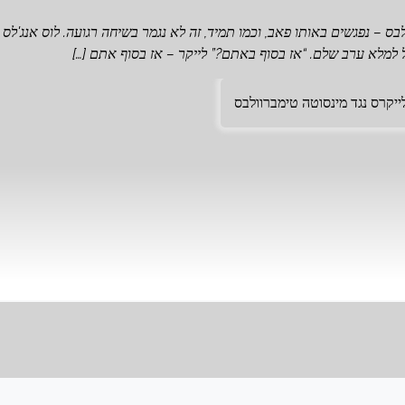
ס – נפגשים באותו פאב, וכמו תמיד, זה לא נגמר בשיחה רגועה. לוס אנג'לס
ול למלא ערב שלם. “אז בסוף באתם?” לייקר – אז בסוף אתם […]