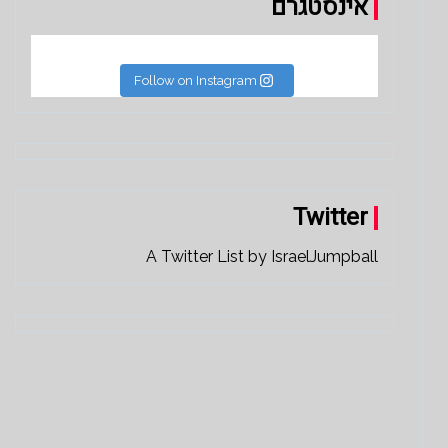
אינסטגרם
Follow on Instagram
Twitter
A Twitter List by IsraelJumpball