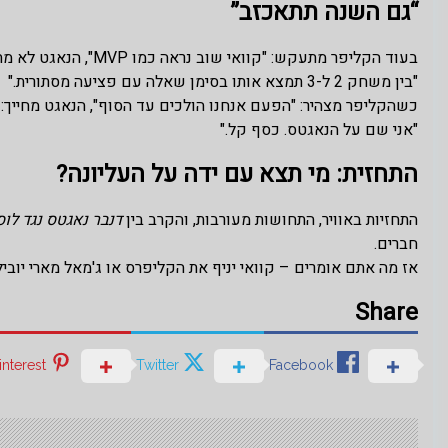
“גם השנה תתאכזב”
בעוד הקליפר מתעקש: "קוואי שוב נראה כמו MVP", הנאגט לא מתרגש:
"בין משחק 2 ל-3 תמצא אותו בסימן שאלה עם פציעה מסתורית."
כשהקליפר מצהיר: "הפעם אנחנו הולכים עד הסוף", הנאגט מחייך:
"אני שם על הנאגטס. כסף קל."
התחזית: מי תצא עם ידה על העליונה?
התחזיות באוויר, התחושות מעורבות, והקרב בין
דנבר נאגטס נגד לוס
חברים.
אז מה אתם אומרים – קוואי יניף את הקליפרס או ג'מאל מארי יוב
Share
interest
Twitter
Facebook