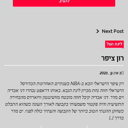
Next Post
ליגת העל
רון ציפר
ב אוג 9 , 2021
רון ציפר הישראלי הבא ב-NBA בשנתיים האחרונות הכדורסל
הישראלי חווה נחת מכייון ליגת הנבא. באותו דראפט נבחרו דני אבדיה
וים מדר. דני אבדיה קיבל חוזה מובטח מוושינגטון וויזארדס מהבחירה
התשיעית והיה פקטור משמעותי בקבוצה לאורך העונה כשהוא התבלט
כשחקן ההגנתי הטוב ביותר של הקבוצה והעתיד כולה לפניו. ים מדר
בדרך […]