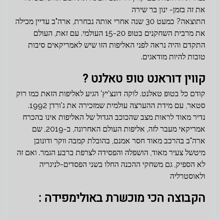
את זה בזמן- ינון בר שירה
התוצאה? כמעט 30 שנה אחרי אותה נבחרת, ארה"ב עדיין מכילה
את מרבית השחקנים בטופ 15-20 העולמי. עם זאת, העולם
התקדם והיה נראה לפני האליפות הזו שיש לאמריקאים סיבות
טובות להיות מודאגים.
קווין דוראנט טופ טאלנט ?
קודם כל בטופ טאלנט. לוקה דונצ'יץ' הגיע לאליפות הזאת כמו רוק
סטאר, עם מידת ההערצה עולמית שמזכירה את ג'ורדן 1992.
נדיר מאוד לראות מצב שהכוכב הגדול של האליפות אינו בהכרח
אמריקאי מעבר לזה, אליפות העולם האחרונה, ב-2019, שם
ארה"ב בהרכב מאוד חסר אמנם, בהובלת קמבה ווקר ודונובן
מיטשל צעיר מאוד, הושפלה והפסידה לצרפת ברבע הגמר. ואם זה
לא הספיק, גם משחקי ההכנה החלו בשני הפסדים-לניגריה
ולאוסטרליה
הקבוצה הכי מוכשרת באולימפידה :