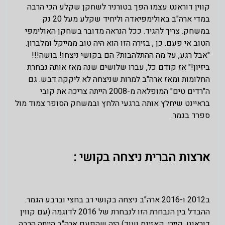
קווין דוראנט עצמו הפך בטורניר לשחקן שקלע הכי הרבה
במדי ארה"ב באולימפיאדה וליחיד שקלע מעל 20 נק
במשחק. צריך להגיד. ככל הנראה מדובר בשחקן האולימפי
הטוב אי פעם. כן , בזירה הזו הוא היה טוב ממייקל ומלברון.
"אבל רגע, על מה ההתלהבות? הם בקושי ניצחו! בושה!!!
ביזיון!" אז קודם כל, עברו שלושים שנה מאז אותה נבחרת
החלומות ומאז ארה"ב למרות שניצחה לא ליקקה דבש. גם
ה"רדים טים" המופלאה מ-2008 הייתה צריכה את קובי
בראיינט שיחלץ אותה ברגעי הלחץ ובמשחק הסופר צמוד מול
ספרד בגמר.
ארצות הברית ניצחה בקושי :
ב2012 ו-2016 ארה"ב ניצחה בקושי רב בחצי וברבע הגמר.
ההבדל בין הנבחרת הזו לנבחרת של 2016 לדוגמה (עם קווין
דוראנט, קיירי, קאזינס ועוד) היה שהפעם ארה"ב הייתה הרבה