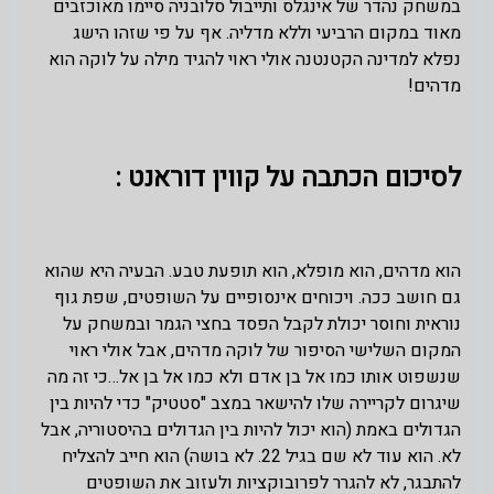
במשחק נהדר של אינגלס ותייבול סלובניה סיימו מאוכזבים
מאוד במקום הרביעי וללא מדליה. אף על פי שזהו הישג
נפלא למדינה הקטנטנה אולי ראוי להגיד מילה על לוקה הוא
מדהים!
לסיכום הכתבה על קווין דוראנט :
הוא מדהים, הוא מופלא, הוא תופעת טבע. הבעיה היא שהוא
גם חושב ככה. ויכוחים אינסופיים על השופטים, שפת גוף
נוראית וחוסר יכולת לקבל הפסד בחצי הגמר ובמשחק על
המקום השלישי הסיפור של לוקה מדהים, אבל אולי ראוי
שנשפוט אותו כמו אל בן אדם ולא כמו אל בן אל…כי זה מה
שיגרום לקריירה שלו להישאר במצב "סטטיק" כדי להיות בין
הגדולים באמת (הוא יכול להיות בין הגדולים בהיסטוריה, אבל
לא. הוא עוד לא שם בגיל 22. לא בושה) הוא חייב להצליח
להתבגר, לא להגרר לפרובוקציות ולעזוב את השופטים