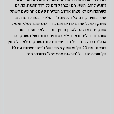
להגיע לזהב. השני, הם ינצחו קודם כל דרך ההגנה. כך, גם
כשהכדורים לא ניצחו ארה"ב הצליחה פעם אחר פעם לשתק
את ירבותיה קודם כל הגנתית. ג'רו הולידיי, בטורניר מדהים,
שיתק ואמלל את הגארדים ממול, דוראנט שמר נפלא ואפילו
שחקנים כמו זאק לאבין ודווין בוקר שלא ידועים בתור
שומרים גדולים נראו נפלא בטורניר. בסופו של משחק נהדר,
ארה"ב גברה בגמר על הצרפתיים-בעוד משחק נפלא של קווין
דוראנט עם 29 נק' ומשחק מצויין של ג'ייסון טייטום עם 19
נק' שהיה סוג של "דוראנט מהספסל" בטורניר הזה.