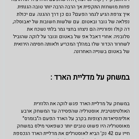
פחות מושחזת התקפית אך הרבה הרבה יותר טובה הגנתית.
איך צרפת הגיע לגמר הפעם? גם כן דרך ההגנה. עם יכולת
נפלאה של גובר ובאטום. עם שלשות חשובות של יאבוסלה,
דה קולו ופורנייה הם ניצחו בחצי גמר בלתי נשכח את
סלובניה. אחרי דאבל אפ של באטום וגובר על לוקה שהוביל
לשחרור הכדור שלו במהלך המכריע ולאותה חסימה הירואית
של באטום בשנייה האחרונה.
במשחק על מדליית הארד :
במשחק על מדליית הארד פגש לוקה את הלוזרית
האולטימטיבית. אוסטרליה שהפסידה עד המשחק ארבע
אולימפיאדות רצופות בקרב על הארד הפעם ה"בומרס"
מאוסטרליה היו פשוט טובים יותר כשפאטי מילס במשחק
חייו עם 42 נק' הביא לאוסטרלים את מדליית הארד הנכספת