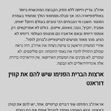
ארה"ב עדיין הייתה ללא ספק הקבוצה המוכשרת ביותר
באולימפיאדה הזו. אך סבלה ממחסור הולך ומחמיר בעמדת
הסנטר. חשבו מי הגבוהים הכי טובים בעולם היום? יאניס,
אמביד, יוקיץ', גובר, טאונס, אייטון…כולם לא אמריקאים. רק
אנתוני דיוויס ובאם אדאביו הם מהטופ העולמי. דיוויס לא
הגיע. מהר מאוד מגיעים לטריטוריית ה"ברוק לופז"…
אחרי המשחק הראשון בו צרפת ניצחה את ארה"ב, היה נראה
שכולם התחילו להכיו את נאומי התוכחה. הם סוליסטים, לא
שומרים, לא מבינים את המשחק האירופאי, אין הירארכיה ברורה,
אלה אינדיווידואליים ולא קבוצה.
ארצות הברית הפנימו שיש להם את קווין
דוראנט
אז ארה"ב הפנימו שני דברים קריטיים. אחד, יש להם את קווין
דוראנט, והוא השחקן שחייב להוביל אותם אם הם רוצים