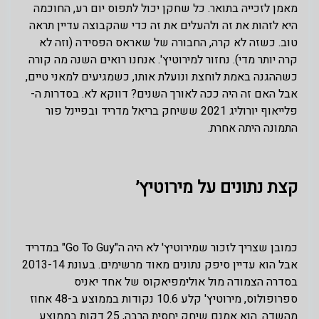
מאמן לזכייה בתואר. כל שחקן יכול לתפוס יום רע, החוכמה
היא לזהות את זה ולהעלים את זה כדי שהקבוצה עדיין תראה
טוב. כשזה לא קרה, החבורה של שאראס הפסידה (וזה לא
קרה יותר מדי). נחזור למירוטיץ'. אנחנו רואים השנה מה קורה
כשההגנה באמת לוחצת ונועלת אותו, כשמגיעים למאני טיים,
אבל האם זה היה ככה לאורך השנים? דווקא לא. בסדרות ה-
פלייאוף יורוליג 2021 ששיחק בריאל מדריד ובפיינל פור
התמונה היתה אחרת.
קצת נתונים על מירוטיץ׳
כמובן שצריך לזכור שמירוטיץ' לא היה ה"Go To Guy" במדריד
אבל הוא עדיין סיפק נתונים מאוד מרשימים. בעונת 2013-14
בסדרה הצמודה מול אולימפיאקוס של אחד יאניס
ספרופולוס, מירוטיץ' קלע 10.6 נקודות בממוצע ב-48 אחוז
מהשדה. הוא אמנם שיחק יחסית הרבה, 25 דקות בממוצע