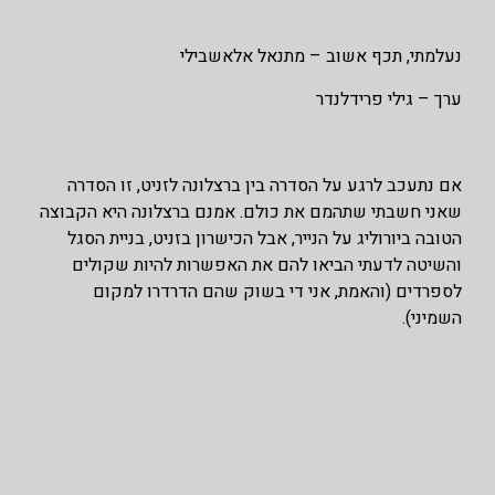
נעלמתי, תכף אשוב – מתנאל אלאשבילי
ערך – גילי פרידלנדר
אם נתעכב לרגע על הסדרה בין ברצלונה לזניט, זו הסדרה
שאני חשבתי שתהמם את כולם. אמנם ברצלונה היא הקבוצה
הטובה ביורוליג על הנייר, אבל הכישרון בזניט, בניית הסגל
והשיטה לדעתי הביאו להם את האפשרות להיות שקולים
לספרדים (והאמת, אני די בשוק שהם הדרדרו למקום
השמיני).