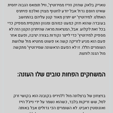
טאריק בלאק שחזק וזריז ממירוטיץ', וויל תומאס הגבוה יחסית
שאינו חוסם גדול אבל יודע לחטוף מצוין ואלכס פויתרס
האתלט. למירוטיץ' יש יתרון מאוד קטן עליהם בהתחשב
בעובדה שהוא חזק כמעט כמוהם ומגוון התקפית מספיק כדי
בכל זאת לקלוע. אבל, המציאות מראה שהיתרון הקטן הזה לא
מספיק למירוטיץ' כדי לייצר נקודות בצורה יציבה, ופעם אחר
פעם הוא מגיע לזריקה קשה או פשוט מחטיא מול שלושת
השומרים הללו. זו לא הפעם הראשונה שמירוטיץ' מתקשה
מול הגנה לוחצת.
המשחקים הפחות טובים שלו העונה:
בניצחון של ברצלונה מול ז'לגיריס בקובנה הוא בקושי זרק
לסל, שש זריקות בלבד, כשהוא נשמר על ידי נייג'ל הייז
ואוגוסטין ראביט. לא השומרים הכי גדולים אבל באותה