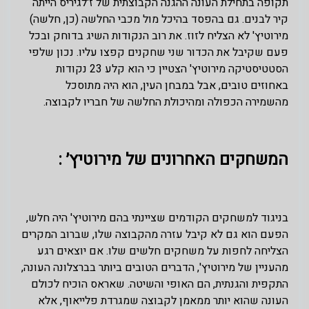
תקופה בתחילת העונה ההגנה הקבוצתית של ז'לגיריס הייתה
קיר לבנים. גם בהפסד בהיכל מול מכבי החלשה (כן, חלשה)
מירוטיץ' לא הצליח לזוז. את רוב הנקודות השיג בדוחק ובכל
פעם שקיבל את הכדור שני שחקנים קפצו עליו. נכון שלפי
הסטטיסטיקה מירוטיץ' הצטיין כי הוא קלע 23 נקודות
באחוזים טובים, אבל במבחן העין, הוא היה מתוסכל
מהשמירה הכפולה ומהיכולת החלשה של חבריו לקבוצה.
המשחקים האחרונים של מירוטיץ׳ :
בניגוד למשחקים הקודמים שציינתי בהם מירוטיץ' היה חלש,
הפעם הוא גם לא קיבל עזרה מהקבוצה שלו, שברוב המקרים
הצליחה לחפות על משחקים חלשים שלו. אם יוצאים רגע
מהעניין של מירוטיץ', הדברים הטובים ביותר בברצלונה העונה,
התקפית והגנתית, הם האופי והשיטה. שאראס הוכיח לכולם
העונה שהוא יותר ממאמן לקבוצה שמגרדת פלייאוף, אלא