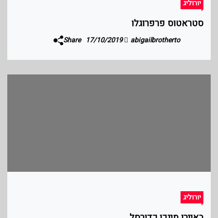
יורוליג
סטראטוס פרפרוגלו
Share
17/10/2019
abigailbrotherto
יורוליג
באיירן מינכן כדורסל