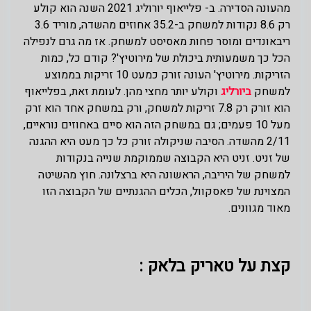
מהעונה הסדירה. ב- פלייאוף יורוליג 2021 השנה הוא קולע
רק 8.6 נקודות למשחק ב-35.2 אחוזים מהשדה, מוריד 3.6
ריבאונדים ומוסר פחות מאסיסט למשחק. אז מה גרם לנפילה
הכל כך משמעותית ביכולת של מירוטיץ'? קודם כל, כמות
הזריקות. מירוטיץ' העונה זורק כמעט 10 זריקות בממוצע
למשחק
ביורליג
וקולע יותר מחצי מהן. לעומת זאת, בפלייאוף
הוא זורק רק 7.8 זריקות למשחק, ורק במשחק אחד הוא זרק
מעל 10 פעמים; גם במשחק הזה הוא סיים באחוזים נוראיים,
2/11 מהשדה. הסיבה שניקולה זורק כל כך מעט היא ההגנה
של זניט. זניט היא הקבוצה שממוקמת שנייה בנקודות
למשחק של היריבה, הראשונה היא ברצלונה. חוץ מהשיטה
המצוינת של פאסקוול, הכלים ההגנתיים של הקבוצה הזו
מאוד מגוונים.
קצת על טאריק בלאק :