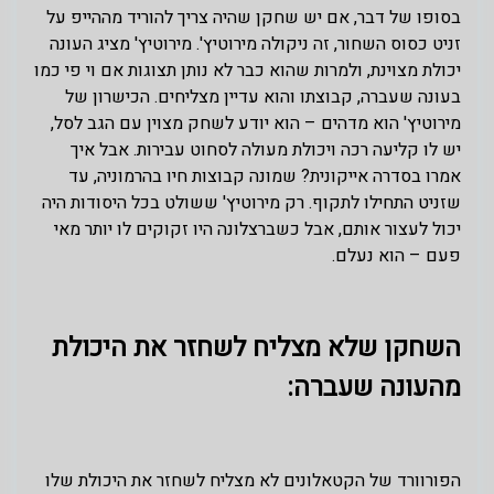
בסופו של דבר, אם יש שחקן שהיה צריך להוריד מההייפ על
זניט כסוס השחור, זה ניקולה מירוטיץ'. מירוטיץ' מציג העונה
יכולת מצוינת, ולמרות שהוא כבר לא נותן תצוגות אם וי פי כמו
בעונה שעברה, קבוצתו והוא עדיין מצליחים. הכישרון של
מירוטיץ' הוא מדהים – הוא יודע לשחק מצוין עם הגב לסל,
יש לו קליעה רכה ויכולת מעולה לסחוט עבירות. אבל איך
אמרו בסדרה אייקונית? שמונה קבוצות חיו בהרמוניה, עד
שזניט התחילו לתקוף. רק מירוטיץ' ששולט בכל היסודות היה
יכול לעצור אותם, אבל כשברצלונה היו זקוקים לו יותר מאי
פעם – הוא נעלם.
השחקן שלא מצליח לשחזר את היכולת
מהעונה שעברה:
הפורוורד של הקטאלונים לא מצליח לשחזר את היכולת שלו