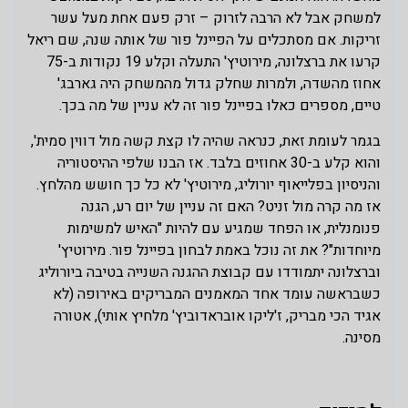
למשחק אבל לא הרבה לזרוק – זרק פעם אחת מעל עשר
זריקות. אם מסתכלים על הפיינל פור של אותה שנה, שם ריאל
קרעו את ברצלונה, מירוטיץ' התעלה וקלע 19 נקודות ב-75
אחוז מהשדה, ולמרות שחלק גדול מהמשחק היה גארבג'
טיים, מספרים כאלו בפיינל פור זה לא עניין של מה בכך.
בגמר לעומת זאת, כנראה שהיה לו קצת קשה מול דווין סמית',
והוא קלע ב-30 אחוזים בלבד. אז הבנו שלפי ההיסטוריה
והניסיון בפלייאוף יורוליג, מירוטיץ' לא כל כך חושש מהלחץ.
אז מה קרה מול זניט? האם זה עניין של יום רע, הגנה
פנומנלית, או הפחד שמגיע עם להיות "האיש למשימות
מיוחדות"? את זה נוכל באמת לבחון בפיינל פור. מירוטיץ'
וברצלונה יתמודדו עם קבוצת ההגנה השנייה בטיבה ביורוליג
כשבראשה עומד אחד המאמנים המבריקים באירופה (לא
אגיד הכי מבריק, ז'ליקו אובראדוביץ' מלחיץ אותי), אטורה
מסינה.