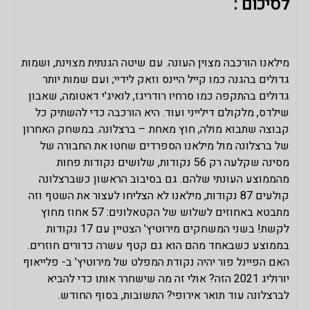
לסיכום :
מילאנו הורכבה מצוין העונה. עם שיטה הגנתית מצוינת, ושמות
גדולים בהגנה כמו קייל היינס וזאק לידיי; ועם שמות יותר
גדולים בהתקפה כמו סרחיו רודריגז, לואיג'י דאטומה, שאבון
שילדס, מלקולם דילייני ועוד. היא הורכבה כדי להשתיק כל
קבוצה שתבוא מולה, חוץ מאחת – ברצלונה. במשחק האחרון
של ברצלונה מול מילאנו הספרדים שחטו את החבורה של
מסינה שקלעה רק 56 נקודות, שלושים נקודות פחות
מהממוצע העונתי שלהם. גם בסיבוב הראשון כשברצלונה
קולעים 87 נקודות, מילאנו לא הצליחו לעצור את השטף וזה
מתבטא באחוזים לשלוש של הקטאלונים: 57 אחוז מחוץ
לקשת! בשני המשחקים מירוטיץ' הצטיין עם 17 נקודות
בממוצע כשבאחד מהם הוא גם קטף עשרה כדורים חוזרים.
האם הפיינל פור יהיה נקודת המפלט של מירוטיץ' ב- פלייאוף
יורוליג 2021 הזה? אולי זה מה שישחרר אותו כדי להביא
לברצלונה עוד תואר אירופי? התשובות, בסוף החודש.