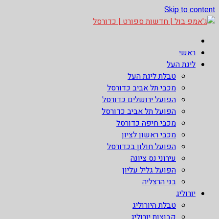
Skip to content
ג'אמפ בול | חדשות ספורט | כדורסל
אתר גאמפ בול ישראל אתר חדשות ספורט כדורסל האתר מסקר את
ראשי
ליגות הכדורסל הטובות בעולם ליגת הנבא, ליגת העל בכדורסל ,
ליגת העל
יורוליג, ועוד. לפרטים היכנסו לאתר >>
טבלת ליגת העל
מכבי תל אביב כדורסל
הפועל ירושלים כדורסל
הפועל תל אביב כדורסל
מכבי חיפה כדורסל
מכבי ראשון לציון
הפועל חולון בכדורסל
עירוני נס ציונה
הפועל גליל עליון
בני הרצליה
יורוליג
טבלת היורוליג
קבוצות יורוליג