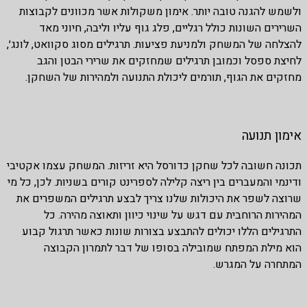
ולשמש להגנה טובה יותר. אימון משקולות אשר מכוונים לקבוצות
השרירים השונות כולל רגליים, פלג גוף עליו וליבה, חיוני מאד
להצלחה של המשחק ולמניעת פציעות. תרגילים מסוג סקוואט, לונג׳,
לחיצת ספסל וכמובן תרגילים שמחזקים את שרירי הבטן והגב
מחזקים את הגוף, תורמים ליכולת התנועה ולמהירות של השחקן.
אימון תנועה
תכונה חשובה לכל שחקן כדורסל היא זריזות. המשחק עצמו אקטיבי
ודינמי והמעברים בין ריצה קלילה לספרינט קורים בשניות. לכן, כל מי
שרוצה לשפר את היכולות שלנו צריך לבצע תרגילים המשפרים את
המהירות הרוחבית עם דגש על שינוי כיוון ותאוצה מהירה. כל
התרגילים הללו יכולים להתבצע בצורות שונות כאשר תרגול קבוע
הוא מילת המפתח שמובילה בסופו של דבר לתמרון הקבוצה
המתחרה על המגרש.