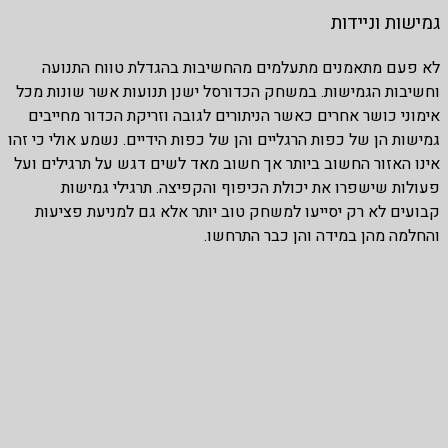
גמישות וניידות
לא פעם מתאמנים מתעלמים מהחשיבות בהגדלת טווח התנועה
וחשיבות הגמישות. במשחק הכדורסל ישנן תנועות אשר שונות מכל
אימוני כושר אחרים כאשר הניתורים לגובה וזריקת הכדור מחייבים
גמישות הן של כפות הרגליים והן של כפות הידיים. נשמע אולי כי זהו
אינו האזור החשוב ביותר אך חשוב מאד לשים דגש על תרגילים ועל
פעולות שישפרו את יכולת הכיפוף והקפיצה. תרגילי גמישות
קבועים לא רק יסייעו למשחק טוב יותר אלא גם למניעת פציעות
והחלמה מהן במידה והן כבר התרחשו.