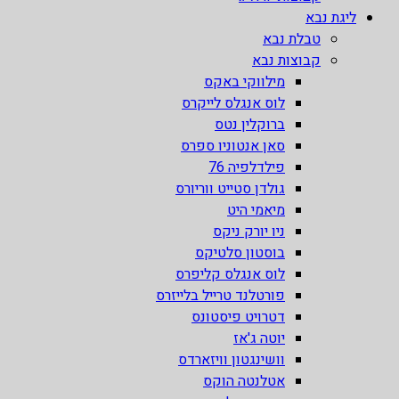
ליגת נבא
טבלת נבא
קבוצות נבא
מילווקי באקס
לוס אנגלס לייקרס
ברוקלין נטס
סאן אנטוניו ספרס
פילדלפיה 76
גולדן סטייט ווריורס
מיאמי היט
ניו יורק ניקס
בוסטון סלטיקס
לוס אנגלס קליפרס
פורטלנד טרייל בלייזרס
דטרויט פיסטונס
יוטה ג'אז
וושינגטון וויזארדס
אטלנטה הוקס