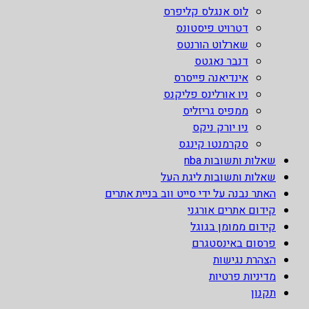
לוס אנגלס קליפרס
דטרויט פיסטונס
שארלוט הורנטס
דנבר נאגטס
אינדיאנה פייסרס
ניו אורלינס פליקנס
ממפיס גריזליס
ניו יורק ניקס
סקרמנטו קינגס
שאלות ותשובות nba
שאלות ותשובות ליגת העל
האתר נבנה על ידי סייט ווב בניית אתרים
קידום אתרים אורגני
קידום ממומן בגוגל
פרסום באינסטגרם
הצהרת נגישות
מדיניות פרטיות
תקנון