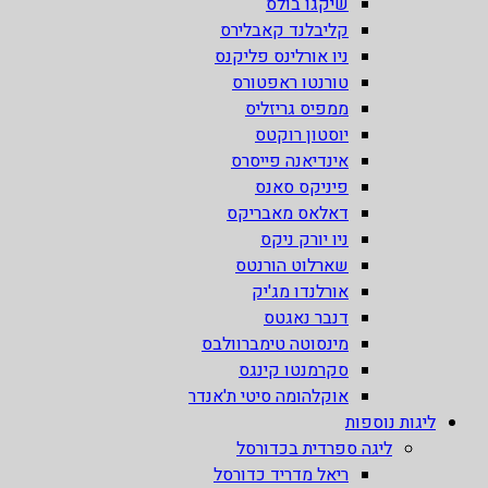
שיקגו בולס
קליבלנד קאבלירס
ניו אורלינס פליקנס
טורנטו ראפטורס
ממפיס גריזליס
יוסטון רוקטס
אינדיאנה פייסרס
פיניקס סאנס
דאלאס מאבריקס
ניו יורק ניקס
שארלוט הורנטס
אורלנדו מג'יק
דנבר נאגטס
מינסוטה טימברוולבס
סקרמנטו קינגס
אוקלהומה סיטי ת'אנדר
ליגות נוספות
ליגה ספרדית בכדורסל
ריאל מדריד כדורסל