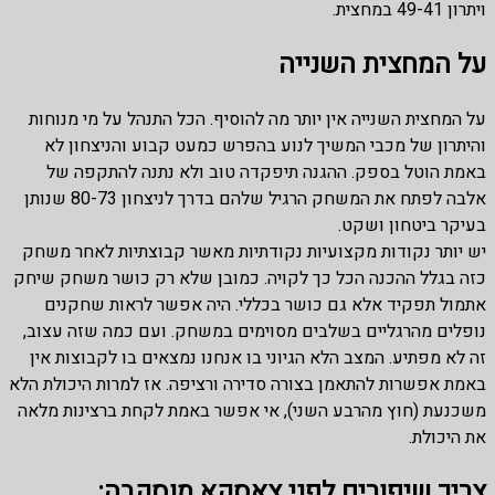
ויתרון 49-41 במחצית.
על המחצית השנייה
על המחצית השנייה אין יותר מה להוסיף. הכל התנהל על מי מנוחות
והיתרון של מכבי המשיך לנוע בהפרש כמעט קבוע והניצחון לא
באמת הוטל בספק. ההגנה תיפקדה טוב ולא נתנה להתקפה של
אלבה לפתח את המשחק הרגיל שלהם בדרך לניצחון 80-73 שנותן
בעיקר ביטחון ושקט.
יש יותר נקודות מקצועיות נקודתיות מאשר קבוצתיות לאחר משחק
כזה בגלל ההכנה הכל כך לקויה. כמובן שלא רק כושר משחק שיחק
אתמול תפקיד אלא גם כושר בכללי. היה אפשר לראות שחקנים
נופלים מהרגליים בשלבים מסוימים במשחק. ועם כמה שזה עצוב,
זה לא מפתיע. המצב הלא הגיוני בו אנחנו נמצאים בו לקבוצות אין
באמת אפשרות להתאמן בצורה סדירה ורציפה. אז למרות היכולת הלא
משכנעת (חוץ מהרבע השני), אי אפשר באמת לקחת ברצינות מלאה
את היכולת.
צריך שיפורים לפני צאסקא מוסקבה: