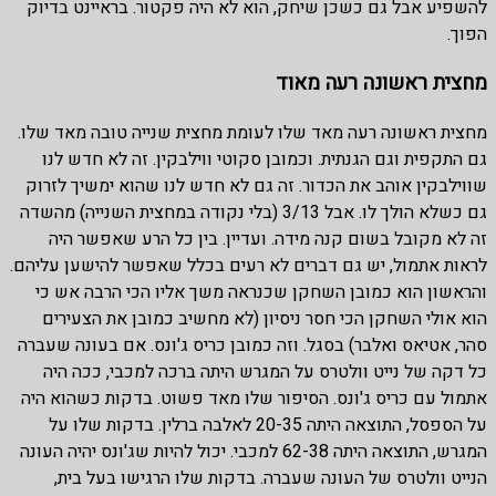
להשפיע אבל גם כשכן שיחק, הוא לא היה פקטור. בראיינט בדיוק
הפוך.
מחצית ראשונה רעה מאוד
מחצית ראשונה רעה מאד שלו לעומת מחצית שנייה טובה מאד שלו.
גם התקפית וגם הגנתית. וכמובן סקוטי ווילבקין. זה לא חדש לנו
שווילבקין אוהב את הכדור. זה גם לא חדש לנו שהוא ימשיך לזרוק
גם כשלא הולך לו. אבל 3/13 (בלי נקודה במחצית השנייה) מהשדה
זה לא מקובל בשום קנה מידה. ועדיין. בין כל הרע שאפשר היה
לראות אתמול, יש גם דברים לא רעים בכלל שאפשר להישען עליהם.
והראשון הוא כמובן השחקן שכנראה משך אליו הכי הרבה אש כי
הוא אולי השחקן הכי חסר ניסיון (לא מחשיב כמובן את הצעירים
סהר, אטיאס ואלבר) בסגל. וזה כמובן כריס ג'ונס. אם בעונה שעברה
כל דקה של נייט וולטרס על המגרש היתה ברכה למכבי, ככה היה
אתמול עם כריס ג'ונס. הסיפור שלו מאד פשוט. בדקות כשהוא היה
על הספסל, התוצאה היתה 20-35 לאלבה ברלין. בדקות שלו על
המגרש, התוצאה היתה 62-38 למכבי. יכול להיות שג'ונס יהיה העונה
הנייט וולטרס של העונה שעברה. בדקות שלו הרגישו בעל בית,