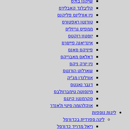
שיקגו בולס
קליבלנד קאבלירס
ניו אורלינס פליקנס
טורנטו ראפטורס
ממפיס גריזליס
יוסטון רוקטס
אינדיאנה פייסרס
פיניקס סאנס
דאלאס מאבריקס
ניו יורק ניקס
שארלוט הורנטס
אורלנדו מג'יק
דנבר נאגטס
מינסוטה טימברוולבס
סקרמנטו קינגס
אוקלהומה סיטי ת'אנדר
ליגות נוספות
ליגה ספרדית בכדורסל
ריאל מדריד כדורסל