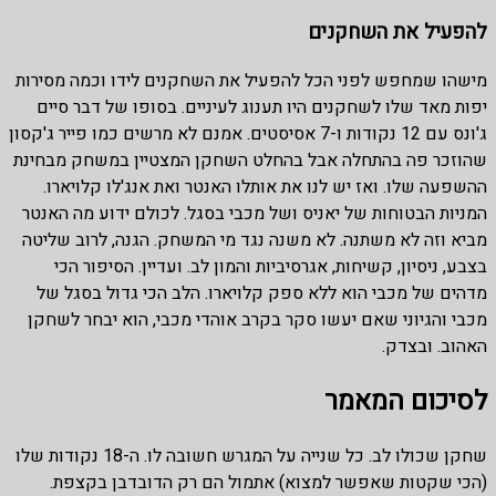
להפעיל את השחקנים
מישהו שמחפש לפני הכל להפעיל את השחקנים לידו וכמה מסירות
יפות מאד שלו לשחקנים היו תענוג לעיניים. בסופו של דבר סיים
ג'ונס עם 12 נקודות ו-7 אסיסטים. אמנם לא מרשים כמו פייר ג'קסון
שהוזכר פה בהתחלה אבל בהחלט השחקן המצטיין במשחק מבחינת
ההשפעה שלו. ואז יש לנו את אותלו האנטר ואת אנג'לו קלויארו.
המניות הבטוחות של יאניס ושל מכבי בסגל. לכולם ידוע מה האנטר
מביא וזה לא משתנה. לא משנה נגד מי המשחק. הגנה, לרוב שליטה
בצבע, ניסיון, קשיחות, אגרסיביות והמון לב. ועדיין. הסיפור הכי
מדהים של מכבי הוא ללא ספק קלויארו. הלב הכי גדול בסגל של
מכבי והגיוני שאם יעשו סקר בקרב אוהדי מכבי, הוא יבחר לשחקן
האהוב. ובצדק.
לסיכום המאמר
שחקן שכולו לב. כל שנייה על המגרש חשובה לו. ה-18 נקודות שלו
(הכי שקטות שאפשר למצוא) אתמול הם רק הדובדבן בקצפת.