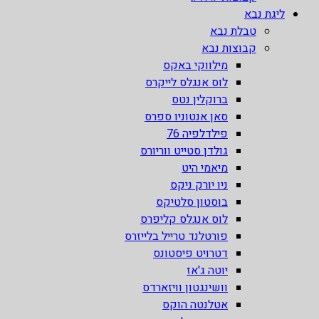
ליגת נבא
טבלת נבא
קבוצות נבא
מילווקי באקס
לוס אנגלס לייקרס
ברוקלין נטס
סאן אנטוניו ספרס
פילדלפיה 76
גולדן סטייט ווריורס
מיאמי היט
ניו יורק ניקס
בוסטון סלטיקס
לוס אנגלס קליפרס
פורטלנד טרייל בלייזרס
דטרויט פיסטונס
יוטה ג'אז
וושינגטון וויזארדס
אטלנטה הוקס