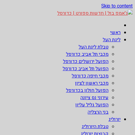
Skip to content
ג'אמפ בול | חדשות ספורט | כדורסל
אתר גאמפ בול ישראל אתר חדשות ספורט כדורסל האתר מסקר את
ראשי
ליגות הכדורסל הטובות בעולם ליגת הנבא, ליגת העל בכדורסל ,
ליגת העל
יורוליג, ועוד. לפרטים היכנסו לאתר >>
טבלת ליגת העל
מכבי תל אביב כדורסל
הפועל ירושלים כדורסל
הפועל תל אביב כדורסל
מכבי חיפה כדורסל
מכבי ראשון לציון
הפועל חולון בכדורסל
עירוני נס ציונה
הפועל גליל עליון
בני הרצליה
יורוליג
טבלת היורוליג
קבוצות יורוליג