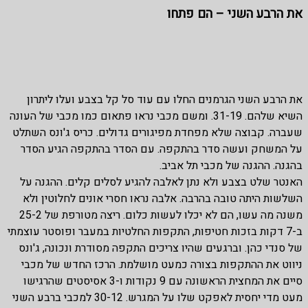
את הרבע השני – הם פתחו
את הרבע השני הגרמנים החלו עם עוד סל קל בצבע ועלו ליתרון
השיא שלהם. 31-19. ומשם מכבי נראו פתאום כמו מכבי של העונה
שעברה. קבוצה שלא מפחדת מפיגורים גדולים. כריס ג'ונס השתלט
על המשחק ועשה סדר בהתקפה. עם הסדר בהתקפה הגיע הסדר
בהגנה. ההגנה של מכבי תל אביב.
האנטר שלט בצבע ולא נתן לאלבה להגיע לסלים קלים. ההגנה על
השלשות היתה טובה בהרבה. אלבה נראו חסרי אונים לחלוטין ולא
משנה מה עשו, הם לא יכלו לעשות כלום. ריצה מטורפת של 25-2
ב-7 דקות בזכות חטיפות, התקפות החלטיות במעבר ופוסטר עוצמתי
של סנדי כהן. וברגעים שהיו צריכים התקפה מסודרת ונכונה, ג'ונס
ניווט את ההתקפות בצורה כמעט מושלמת. הרכז החדש של מכבי
סיים את המחצית הראשונה עם 9 נקודות ו-3 אסיסטים שהרגישו
מעט מדי יחסית לאפקט שלו על המגרש. 30-12 למכבי ברבע השני