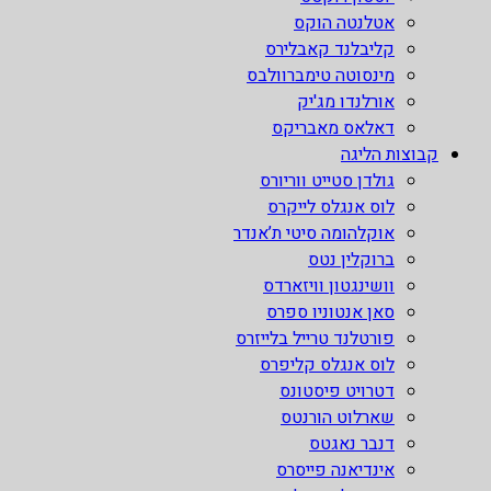
אטלנטה הוקס
קליבלנד קאבלירס
מינסוטה טימברוולבס
אורלנדו מג'יק
דאלאס מאבריקס
קבוצות הליגה
גולדן סטייט ווריורס
לוס אנגלס לייקרס
אוקלהומה סיטי ת’אנדר
ברוקלין נטס
וושינגטון וויזארדס
סאן אנטוניו ספרס
פורטלנד טרייל בלייזרס
לוס אנגלס קליפרס
דטרויט פיסטונס
שארלוט הורנטס
דנבר נאגטס
אינדיאנה פייסרס