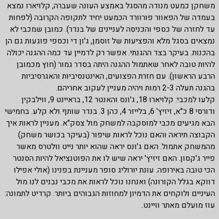
משחקן כמעט מנודה מהסגל באמצע העונה שעברה, קלויארו נמצא
בעמדה של הפאוור פורוורד הכמעט יחיד לתקופה הקרובה (לפחות
עד לחזרה של כספי והכניסה לעניינים של בנדר). כמובן שמכבי לא
נמצאים בסגל מלא והפציעות של זוסמן, ג'ון די וכספי פוגעות גם הן
בהכנות. בעיקר בצד ההגנתי. אפשר רק לדמיין עד כמה ההגנה יכולה
להיות טובה לאחר שאתמול ההגנה היתה בסדר גמור (חוץ מכמובן
הרבע הראשון). עם חזרת הפצועים, האינטנסיביות והאגרסיביות
בהגנה תעלה 2-3 רמות ויהיה מעניין לעקוב אחריהם.
קלעו למכבי: קלויארו 18, ג'ונס והאנטר 12, בראיינט 9, ווילבקין
ודורסי 8 כ"א, זיזיץ' 6, בלייזר 4, כהן 3. בנדר שותף ולא קלע. בחמישי
הבא מגיעים מכבי למוסקבה למשחק מול צסק"א. מעניין לראות איך
הקבוצה תיראה והאם נוכל לראות שיפור (בעיקר בכושר משחק)
מהמשחק אתמול. האם ג'ונס יראה שהוא יותר נייט וולטרס מאשר
פייר ג'קסון. האם זיזיץ' יראה שיש לו את הפוטנציאל להיות הסנטר
הכי טובה באירופה. עונת יורוליג סופר מעניינת בפנינו (אולי אפילו
דווקא בגלל הקורונה) ואנחנו נוכל לראות את מכבי נבנים לנו מול
העיניים ולוקחים את הדמיון למחוזות הגבוהים ביותר. קרדיט לתמונה:
עוז מועלם מאתר וויינט.