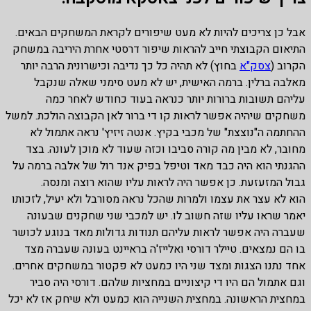
אבל כן צריכים להיות לא מעט שיפורים לקראת המשחקים הבאים.
התיאום הקבוצתי חייב להראות שיפור דרסטי אחרת היריבה במשחק
הקרוב (
צסק"א
בחוץ) לא תהיה כל כך נדיבה וכישרונית הרבה יותר
מאלבה ברלין. ברמה האישית, יש לא מעט סימני שאלה שנקבל
עליהם תשובות ברורות יותר כנראה בעוד כחודש לאחר כמה
משחקים שיהיה אפשר לראות קו די ברור לאן הקבוצה הולכת. למשל
ההחתמה ה"נוצצת" של מכבי בקיץ. אנטה זיזיץ' נראה אתמול לא
מחובר, לא מבין מה קורה סביבו וכזה שעוד לא מוכן לעונה. בצד
ההגנתי הוא היה כבד מאד וטיפל בפיק אנד רול של אלבה ברמה על
גבול המזעזעת. כן אפשר היה לראות עליו שהוא רוצה ומנסה.
הוא לא עצר את עצמו ולמרות שהכל נראה מסורבל ולא יעיל, לזכותו
יאמר שראו עליו שזה חשוב לו. יש למכבי שני שחקנים שבעונה
שעברה היה אפשר לראות עליהם תנודות גדולות מאד בנוגע לכושר
בו הם נמצאים. טיילר דורסי ואלייז'ה בראיינט בעונה שעברה מצד
אחד נתנו הצגות ומצד שני היו כמעט לא פקטור במשחקים אחרים.
וגם אתמול הם היו די קיצוניים במחציות שלהם. דורסי היה סביר
במחצית הראשונה. במחצית השנייה הוא כמעט ולא שיחק אז לא יכל