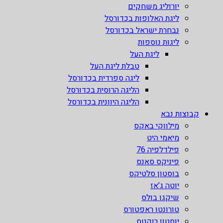
יורוליג משחקים
ליגת האלופות בכדורסל
נבחרת ישראל בכדורסל
ליגות נוספות
ליגת העל
טבלת ליגת העל
ליגה ספרדית בכדורסל
הליגה הרוסית בכדורסל
הליגה היוונית בכדורסל
קבוצות נבא
מילווקי באקס
מיאמי היט
פילדלפיה 76
פיניקס סאנס
בוסטון סלטיקס
יוטה ג’אז
שיקגו בולס
טורונטו ראפטורס
יוסטון רוקטס