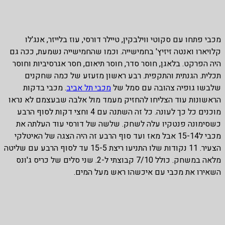
מכבי פתחו עם סקוטי ווילבקין, טיילר דורסי, עוז בלייזר, אנג'לו
קלויארו ואנטה זיזיץ' בחמישייה. וכמו שהחמישייה נשמעת, ככה גם
היה הפרקט. בלאגן, חוסר סדר, חוסר תיאום, חסר אגרסיביות וחוסר
תכלית. הגנתית והתקפית. רבע ראשון מזעזע של כמה שחקנים
שלבשו גופיה צהובה עם סמל של
מכבי תל אביב
. מכבי בדקות
הראשונות עוד הצליחו להחזיק מעמד מול אלבה שבעצמם לא נראו
מוכנים כל כך לעונה. כל זה השתנה עם 4 וחצי דקות לסוף הרבע
כשסימונה פנטקיו עלה לשחק. שלשה של דורסי עוד העלתה את
מכבי ל15-14 אבל מאז ועד סוף הרבע זה היה הצגה של האיטלקי
הצעיר. 11 נקודות שלו התניעו ריצת 15-5 עד לסוף הרבע עם שליטה
מלאה במשחק. כולל 7/10 קבוצתי ל-2. שני סלים של כריס ג'ונס
השאירו את מכבי עם איכשהו ראש מעל המים.