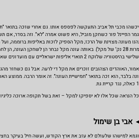
מר הפיינל פור כשחקן מוביל, היא פשוט אמרה "לא". וזה בסדר, אם תש
הנו מעונה מצוינת של הרכז; מקל הספיק לזכות באליפות ברוממה, ועל 
למרות 28 נק' של מקל). באותה עונה מקל נבחר הן לשחקן העונה, ה
שי בהיסטוריה שלוקח 2 תוארי אליפות ישראליים עם מועדונים שאינם מכבי תל אביב.
מור, האוהדים הצהובים זוכרים את מקל די לרעה. אבל גם כשחזר מהג
ד קריית גת.
ל הנראה שכל אלו לא יספיקו למקל – זאת בשל תקופה ארוכה כליגיונ
אבי בן שימול