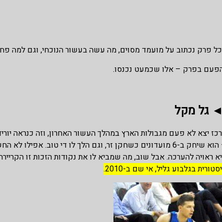
ל פרק נכתוב על מועמד מסוים, מה עשה בעשור הנוכחי, וגם למה פחו
פעם בפרק – אלו שכמעט נכנסו.
 גל מקל
כז יצא לא פעם מגבולות הארץ במהלך העשור האחרון, וזה כנראה יוריד
– הוא שיחק ב-6 מועדונים כשחקן זר, וגם הלך לו די טוב. אפ
א ראויה להערכה. אבל שוב, מה שמביא לו את נקודות הזכות זו הקריירה
סטורית בגלבוע גליל, אי שם ב-2010.