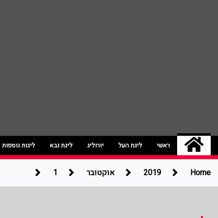
ג'אמפ בול | חדשות ספו
אתר גאמפ בול ישראל אתר חדשות ספורט כדור
ראשי
ליגת העל
יורוליג
ליגת נבא
ליגות נוספות
Home
2019
אוקטובר
1