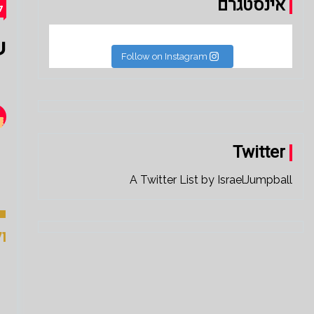
אינסטגרם
ל
ש
Follow on Instagram
Twitter
A Twitter List by IsraelJumpball
■
ו