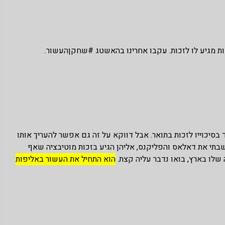
ת מגיע לו לזכות. עקבו אחרינו בהאשטג #שחקןהעשור.
 בסיכוייו לזכות בתואר. אבל דווקא על זה גם אפשר להעריך אותו
ילו לא החשבתי את דאלאס והפליקנס, אליהן הגיע בזכות מוטיבציה שאף
 שלו בארץ, בואו נדבר עליה קצת.
הוא התחיל את העשור באליפות