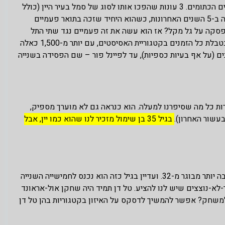
מוביל, אבל הוא הפך לשם-דבר של ממש בכדורסל הישראלי בעיקר במדים הכתומים. 3 עונות שהפכו אותו לסוג של סמל בעיר היין (כולל
אליפות סנסציונית), הוא נלחם על תואר "מלך האסיסטים" כמעט בכל עונה ב-5 השנים האחרונות, כשהוא היחיד שזכה בתואר פעמיים
 16 האסיסטים שציינו לטובה בפסקה על גל מקל? אז הוא עשה את זה פעמיים נגד שתי התל
אביביות, באותה עונה (!) שחלפה כעת. 'אב"ש', ממוקם במקום החמישי בטבלת כל הזמנים בקטגוריית האסיסטים, עם יותר מ-1,500 כאלה
ם (על אף בעיות כספיות), עד לפיינל פור – שם הפסידה בשנייה
רות כל מה שסיפרנו למעלה. הוא כנראה גם לא מוערך מספיק,
עשור האחרון).
בגיל 35 בן שימול מזכיר לנו שהוא כמו יין, אבל
מאז 2011 לגבוה מוויילס הייתה רק קבוצה אחת, ולנו זה מרגיש שהוא הרבה יותר מבוגר מ-32. ועדיין בגיל כזה הוא נכנס לחמישייה השנייה
א-נוצצים שיש לנו להציע. טל דן תמיד היה שחקן אול-אראונד
ה הכל; מתי לאחרונה ראיתם ביג-מן ישראלי שמוסר 4.3 אס' למשחק? אפשר להמשיך לדסקס על האיזון בקטגוריות בהן טל דן