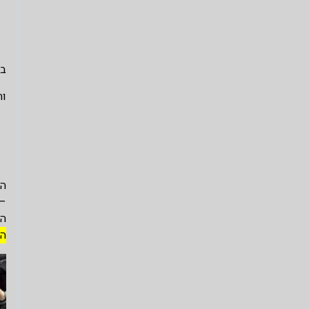
בכ
וה
◄
הר
הי
הי