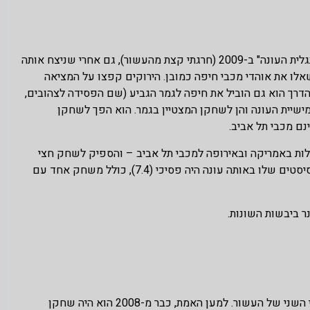
איכשהו מכבי תל אביב התעקשה לפספס אותו. גם אחרי שזכה בתואר "תגלית העונה" ב-2009 (חרגתי קצת מהעשור), גם אחרי שניצח אותה
אלו את אוהדי מכבי חיפה כמובן. הירוקים קפצו על המציאה
הדרך הוא גם הוביל את חיפה לגמר הגביע (שם הפסידה לצהובים,
ן לחמישיית העונה והן לשחקן המצטיין בגמר. הוא הפך לשחקן
לות באמריקה ובאירופה למכבי תל אביב – והספיק לשחק חצי
עונה בלבד, הוא זכה בתואר "חמישיית העונה". זה אומר הרבה. ממוצע האסיסטים שלו באותה עונה היה פסיכי (7.4), כולל משחק אחד עם
ר ביבשות השונות.
דוגמא למישהו שלעולם לא עזב את ארץ הקודש, ועשה חיל בעיקר בחצי השני של העשור. למען האמת, כבר מ-2008 הוא היה שחקן