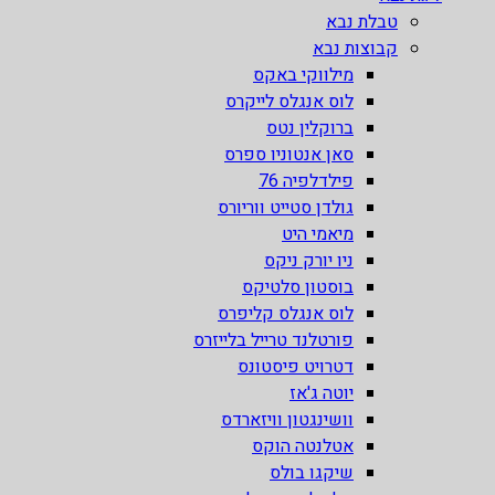
טבלת נבא
קבוצות נבא
מילווקי באקס
לוס אנגלס לייקרס
ברוקלין נטס
סאן אנטוניו ספרס
פילדלפיה 76
גולדן סטייט ווריורס
מיאמי היט
ניו יורק ניקס
בוסטון סלטיקס
לוס אנגלס קליפרס
פורטלנד טרייל בלייזרס
דטרויט פיסטונס
יוטה ג'אז
וושינגטון וויזארדס
אטלנטה הוקס
שיקגו בולס