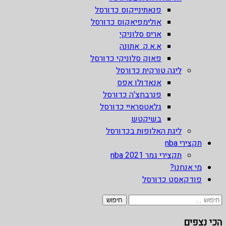
פנאתינייקוס כדורסל
אולימפיאקוס כדורסל
אריס סלוניקי
א.א.ק. אתונה
פאוק סלוניקי כדורסל
ליגה טורקית כדורסל
אנאדולו אפס
פנרבחצ'ה כדורסל
גלאטסראיי כדורסל
בשיקטש
ליגת האלופות בכדורסל
תקצירי nba
תקצירי גמר nba 2021
מי אנחנו?
פודקאסט כדורסל
חיפוש:
הכי נצפים