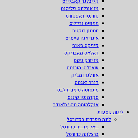
קליבלנד קאבלירס
ניו אורלינס פליקנס
טורנטו ראפטורס
ממפיס גריזליס
יוסטון רוקטס
אינדיאנה פייסרס
פיניקס סאנס
דאלאס מאבריקס
ניו יורק ניקס
שארלוט הורנטס
אורלנדו מג'יק
דנבר נאגטס
מינסוטה טימברוולבס
סקרמנטו קינגס
אוקלהומה סיטי ת'אנדר
ליגות נוספות
ליגה ספרדית בכדורסל
ריאל מדריד כדורסל
ברצלונה כדורסל