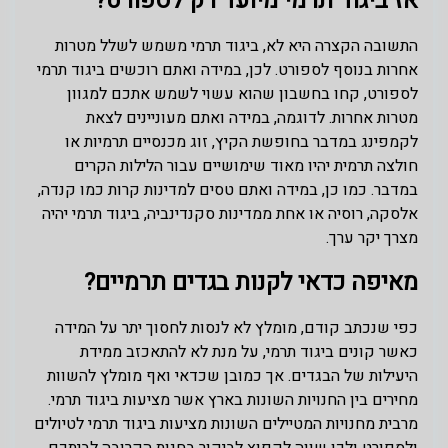
אז ביגוד תרמי מיועד רק לספורט?
התשובה הקצרה היא לא, ביגוד תרמי משמש לשלל מטרות
אחרות בנוסף לספורט. לכן, במידה ואתם רוכשים ביגוד תרמי
לספורט, קחו בחשבון שהוא עשוי לשמש אתכם למגוון
מטרות אחרות. לדוגמה, במידה ואתם מעוניינים לצאת
לקמפינג במדבר בחופשת הקיץ, זוג מכנסיים תרמיות או
חולצה תרמית יהיו מאוד שימושיים עבור הלילות הקרים
במדבר. כמו כן, במידה ואתם טסים למדינות קרות כמו קנדה,
אלסקה, רוסיה או אחת ממדינות סקנדינביה, ביגוד תרמי יהיה
מצרך יקר ערך.
מאיפה כדאי לקנות בגדים תרמיים?
כפי שנכתב קודם, מומלץ לא לנסות לחסוך יתר על המידה
כאשר קונים ביגוד תרמי, על מנת לא להתאכזב ממידת
היעילות של הבגדים. אך כמובן שכדאי ואף מומלץ להשוות
מחירים בין החנויות השונות בארץ אשר מציעות ביגוד תרמי.
מרבית מחנויות המטיילים השונות מציעות ביגוד תרמי לטיולים
ולספורט ולכן שווה לקפוץ לביקור בחנות הקרובה לביתכם.