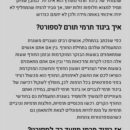
שהמחיר של ביגוד תרמי מומלץ הוא אינו זול. כמובן שניתן
תמיד למצוא חלופות זולות יותר, אך סביר להניח שהתחליף לא
יהיה איכותי באותה מידה ולכן לא יחמם כנדרש.
איך ביגוד תרמי תורם לספורט?
כפי שנכתב בהתחלה, אנשים רבים נשברים משגרת
ההתעמלות שלהם בתחילת החורף. בין אם אתם אנשים
שמתאמנים בשעות הבוקר המוקדמות ובזמן החורף שעות
אלה הפכו לקרות ומדכאות מדי ובין אם אתם מתאמנים
בשעות אחרי הצהריים ושעון החורף והחשכה המוקדמת
הוציאו לכם את החשק לאימונים, החורף הוא מכשול רציני
בפני ספורטאים בכל הרמות. לכן, מומלץ לשקול רכישה של
ביגוד תרמי לגברים או ביגוד תרמי לנשים, במידה ואתם
מעוניינים להמשיך ולהתמיד בשגרת התעמלות גם בחודשי
החורף הקרים. רכשו מכנסיים תרמיות, חולצות תרמיות וגרביים
תרמיות על מנת להיות מסוגלים לצאת ולהתאמן גם
כשהטמפרטורות צונחות.