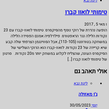
ליגת נבא
טימותי לואוו קברו
ו מאי 5 , 2017
הופעה נהדרת של רוקי נוסף מהסיקסרס: טימותי לואוו-קברו עם 23
נקודות הלילה נגד הראפטורס. פילדלפיה אמנם הפסידה הלילה
במשחקה בטורונטו (113-105), אבל הסווינגמן הצרפתי שלה קבע
שיא קריירה של 23 נקודות. לואוו-קברו הוא הרוקי השלישי של
הסיקסרס העונה, שהצליח לקלוע במשחק יותר מ20 נקודות. סרטון
של טימותי לואוו קברו […]
אולי תאהב גם
ליגת נבא
ג'ו מאזולה
יוסי
30/05/2023