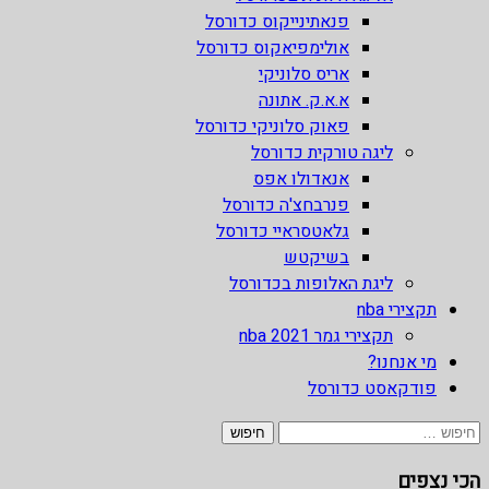
פנאתינייקוס כדורסל
אולימפיאקוס כדורסל
אריס סלוניקי
א.א.ק. אתונה
פאוק סלוניקי כדורסל
ליגה טורקית כדורסל
אנאדולו אפס
פנרבחצ'ה כדורסל
גלאטסראיי כדורסל
בשיקטש
ליגת האלופות בכדורסל
תקצירי nba
תקצירי גמר nba 2021
מי אנחנו?
פודקאסט כדורסל
חיפוש:
הכי נצפים