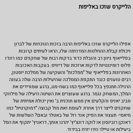
הלייקרס שזכו באליפות
אפילו הלייקרס שזכו באליפות הרבה בזכות הנוכחות של לברון
ויכולת קבלת ההחלטות המדהימה שלו, הראו לעיתים קרובות
בפלייאוף גיוון רב והובלת כדור בדקות רבות של שחקנים כמו רונדו
פלוס דומיננטיות לדקות ארוכות של דיוויס. בעקבות האכזבות
האחרונות בפלייאוף של "ממלכות" והשקיעה של ממלכת יוסטון,
רבים טוענים כנגד התקפת הממלכה שהיעילות הרבה שלה בעונה
הרגילה תתנפץ בכל פלייאוף.כמו בשח-מט, ברגע שמורידים את
המלך, המשחק נגמר. ברגע שעוצרים את השיטה היעילה של מילווקי
סביב יאניס והקלעים אין ממש תוכנית ב' ואין יכולת אמיתית של
שחקנים לייצר דרך אחרת. לעומת זאת מול קבוצה "דמוקרטית" כמו
מיאמי- תעצור את הפיק אנד רול של באטלר ובאם? השלשות של
דאנקן רובינסון או לוקה דונצ'יץ' יהרגו אותך, דראגיץ' יתקוף את הסל
ביעילות או טיילר הירו יזרח בבידוד.