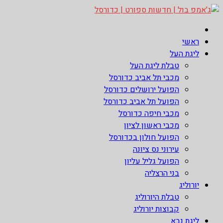
Skip
to
ג'אמפ בול | חדשות ספורט | כדורסל
אתר גאמפ בול ישראל אתר חדשות ספורט כדורסל האתר מסקר את
content
ראשי
ליגות הכדורסל הטובות בעולם ליגת הנבא, ליגת העל בכדורסל ,
ליגת העל
יורוליג, ועוד. לפרטים היכנסו לאתר >>
טבלת ליגת העל
מכבי תל אביב כדורסל
הפועל ירושלים כדורסל
הפועל תל אביב כדורסל
מכבי חיפה כדורסל
מכבי ראשון לציון
הפועל חולון בכדורסל
עירוני נס ציונה
הפועל גליל עליון
בני הרצליה
יורוליג
טבלת היורוליג
קבוצות יורוליג
ליגת נבא