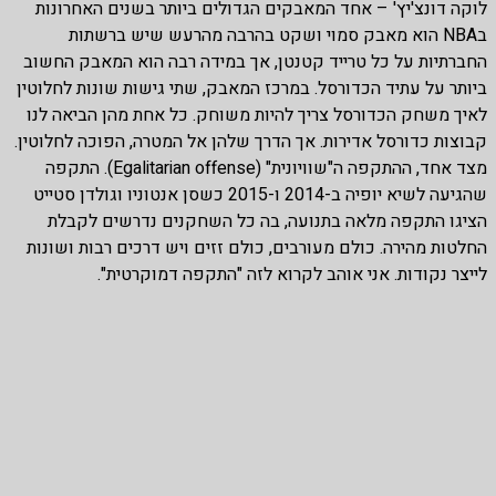
לוקה דונצ'יץ' – אחד המאבקים הגדולים ביותר בשנים האחרונות
בNBA הוא מאבק סמוי ושקט בהרבה מהרעש שיש ברשתות
החברתיות על כל טרייד קטנטן, אך במידה רבה הוא המאבק החשוב
ביותר על עתיד הכדורסל. במרכז המאבק, שתי גישות שונות לחלוטין
לאיך משחק הכדורסל צריך להיות משוחק. כל אחת מהן הביאה לנו
קבוצות כדורסל אדירות. אך הדרך שלהן אל המטרה, הפוכה לחלוטין.
מצד אחד, ההתקפה ה"שוויונית" (Egalitarian offense). התקפה
שהגיעה לשיא יופיה ב-2014 ו-2015 כשסן אנטוניו וגולדן סטייט
הציגו התקפה מלאה בתנועה, בה כל השחקנים נדרשים לקבלת
החלטות מהירה. כולם מעורבים, כולם זזים ויש דרכים רבות ושונות
לייצר נקודות. אני אוהב לקרוא לזה "התקפה דמוקרטית".