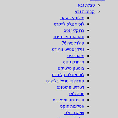
טבלת נבא
קבוצות נבא
מילווקי באקס
לוס אנגלס לייקרס
ברוקלין נטס
סאן אנטוניו ספרס
פילדלפיה 76
גולדן סטייט ווריורס
מיאמי היט
ניו יורק ניקס
בוסטון סלטיקס
לוס אנגלס קליפרס
פורטלנד טרייל בלייזרס
דטרויט פיסטונס
יוטה ג'אז
וושינגטון וויזארדס
אטלנטה הוקס
שיקגו בולס