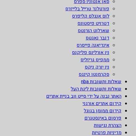
סאן אנטוניו ספרס
פורטלנד טרייל בלייזרס
לוס אנגלס קליפרס
דטרויט פיסטונס
שארלוט הורנטס
דנבר נאגטס
אינדיאנה פייסרס
ניו אורלינס פליקנס
ממפיס גריזליס
ניו יורק ניקס
סקרמנטו קינגס
שאלות ותשובות nba
שאלות ותשובות ליגת העל
האתר נבנה על ידי סייט ווב בניית אתרים
קידום אתרים אורגני
קידום ממומן בגוגל
פרסום באינסטגרם
הצהרת נגישות
מדיניות פרטיות