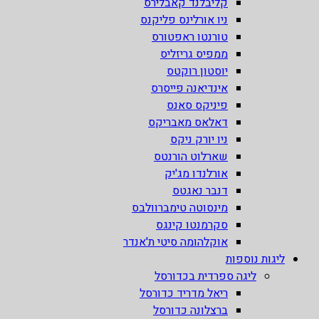
קליבלנד קאבלירס
ניו אורלינס פליקנס
טורנטו ראפטורס
ממפיס גריזליס
יוסטון רוקטס
אינדיאנה פייסרס
פיניקס סאנס
דאלאס מאבריקס
ניו יורק ניקס
שארלוט הורנטס
אורלנדו מג'יק
דנבר נאגטס
מינסוטה טימברוולבס
סקרמנטו קינגס
אוקלהומה סיטי ת'אנדר
ליגות נוספות
ליגה ספרדית בכדורסל
ריאל מדריד כדורסל
ברצלונה כדורסל