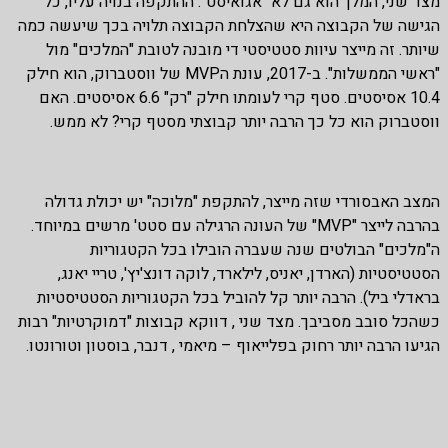
מצד שני, המלך הוא גם לא "אגואיסט". ההתקפה בנויה עליו, כל
הגישה של הקבוצה היא שהצלחת הקבוצה תלויה בכך שיעשה כמה
שיותר. זה מייצר עיוות סטטיסטי די מובנה לטובת "המלכים" מול
"ראשי הממשלות". ב-2017, עונת הMVP של ווסטברוק, הוא חילק
10.4 אסיסטים. סטף קרי לעומתו חילק "רק" 6.6 אסיסטים. האם
ווסטברוק הוא כל כך הרבה יותר קבוצתי מסטף קרי? לא ממש.
המצב האבסורדי שזה מייצר, להתקפת "מלוכה" יש יכולת גדולה
בהרבה לייצר "MVP" של העונה הרגילה עם סטט' מרשים במיוחד.
ה"מלכים" הבולטים שנה שעברה הובילו בכל הקטגוריות
הסטטיסטיות (הארדן, יאניס, לילארד, לוקה דונצ'יץ', טריי יאנג,
בראדלי ביל). הרבה יותר קל להוביל בכל הקטגוריות הסטטיסטיות
כשהכל סובב מסביבך. מצד שני , דווקא קבוצות "דמוקרטיות" רבות
הגיעו הרבה יותר רחוק בפלייאוף – מיאמי , דנבר, בוסטון וטורונטו.