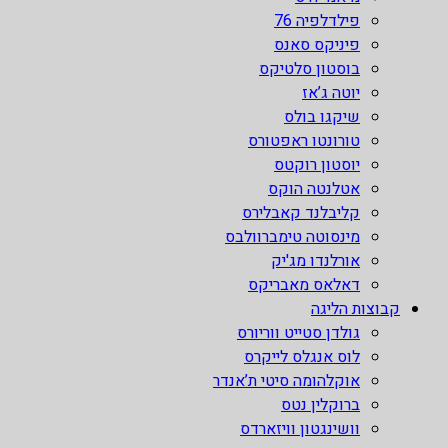
פילדלפיה 76
פיניקס סאנס
בוסטון סלטיקס
יוטה ג’אז
שיקגו בולס
טורונטו ראפטורס
יוסטון רוקטס
אטלנטה הוקס
קליבלנד קאבלירס
מינסוטה טימברוולבס
אורלנדו מג'יק
דאלאס מאבריקס
קבוצות הליגה
גולדן סטייט ווריורס
לוס אנגלס לייקרס
אוקלהומה סיטי ת’אנדר
ברוקלין נטס
וושינגטון וויזארדס