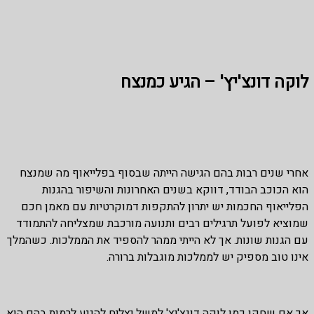
לוקה דונצ'יץ' – הגיע כמנצח
אחרי שנים רבות בהם הגישה הייתה שבסוף בפלייאוף מה שמנצח
הוא הכוכב הבודד, דווקא בשנים האחרונות והשיפור בהגנות
הפלייאוף החכמות יש יתרון להתקפות דמוקרטיות עם מאמן חכם
שמוציא לפועל תרגילים רבים ותנועה מורכבת שמצליחה להתמודד
עם הגנות שונות. אך לא הייתי ממהר להספיד את הממלכות. כשהמלך
אינו טוב מספיק יש לממלכות מוגבלות ברורה.
אך אם שחקן כמו לוקה דונצ'יץ' למשל יצליח להגיע לרמות בהם הוא