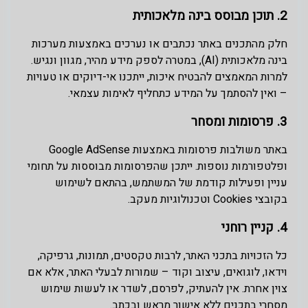
2. תוכן מבוסס בינה מלאכותית
חלק מהתכנים באתר נכתבים או נערכים באמצעות מערכות
בינה מלאכותית (AI), במטרה לספק מידע מהיר, מגוון ונגיש.
למרות המאמצים להבטיח איכות, ייתכנו אי-דיוקים או טעויות
– ואין להסתמך על המידע כתחליף לאימות עצמאי.
3. פרסומות ומסחר
באתר משולבות פרסומות באמצעות Google AdSense
ופלטפורמות נוספות. ייתכן שהפרסומות מבוססות על תחומי
עניין ופעילות קודמת של המשתמש, בהתאם לשימוש
בקובצי Cookies וטכנולוגיות מעקב.
4. קניין רוחני
כל הזכויות בתכני האתר, לרבות טקסטים, תמונות, גרפיקה,
וידאו, לוגואים, עיצוב וקוד – שמורות לבעלי האתר, אלא אם
צוין אחרת. אין להעתיק, לפרסם, לשדר או לעשות שימוש
מסחרי בתכנים ללא אישור מראש ובכתב.