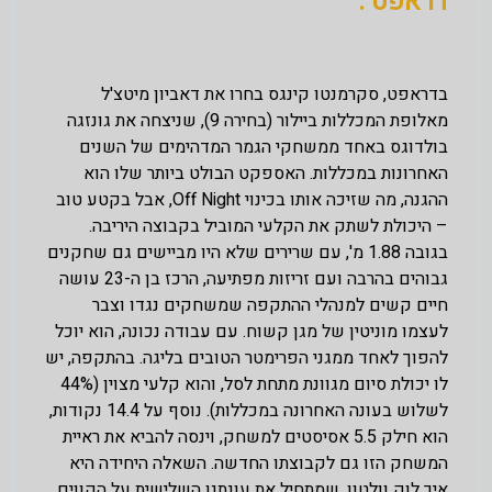
דראפט :
בדראפט, סקרמנטו קינגס בחרו את דאביון מיטצ'ל
מאלופת המכללות ביילור (בחירה 9), שניצחה את גונזגה
בולדוגס באחד ממשחקי הגמר המדהימים של השנים
האחרונות במכללות. האספקט הבולט ביותר שלו הוא
ההגנה, מה שזיכה אותו בכינוי Off Night, אבל בקטע טוב
– היכולת לשתק את הקלעי המוביל בקבוצה היריבה.
בגובה 1.88 מ', עם שרירים שלא היו מביישים גם שחקנים
גבוהים בהרבה ועם זריזות מפתיעה, הרכז בן ה-23 עושה
חיים קשים למנהלי ההתקפה שמשחקים נגדו וצבר
לעצמו מוניטין של מגן קשוח. עם עבודה נכונה, הוא יוכל
להפוך לאחד ממגני הפרימטר הטובים בליגה. בהתקפה, יש
לו יכולת סיום מגוונת מתחת לסל, והוא קלעי מצוין (44%
לשלוש בעונה האחרונה במכללות). נוסף על 14.4 נקודות,
הוא חילק 5.5 אסיסטים למשחק, וינסה להביא את ראיית
המשחק הזו גם לקבוצתו החדשה. השאלה היחידה היא
איך לוק וולטון, שמתחיל את עונתנו השלישית על הקווים