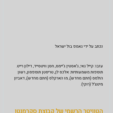
נכתב על ידי גאמפ בול ישראל
עזבו: קייל גאי, ג'אסטין ג'יימס, חסן וויטסייד, דילון רייט.
תוספות משמעותיות: אלכס לן, טריסטן תומפסון, רשון
הולמס (חתם מחדש), מו הארקלס (חתם מחדש), דאביון
מיטצ'ל (רוקי).
הטוויטר הרשמי של קבוצת סקרמנטו