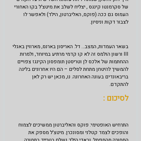
של סקרמנטו קינגס , יצליח לשלב את מיטצ'ל בקו האחורי
העמוס גם ככה (פוקס, האליברטון, הילד) ולאפשר לו
לצבור דקות וניסיון.
בשאר העמדות, המצב… דל. האריסון בארנס, מארווין באגלי
III ורשון הולמס זה לא קו קדמי מרתיע במיוחד, ולמרות
ההחתמות של אלכס לן וטריסטן תומפסון הקינגז צפויים
להמשיך להיטחן מתחת לסלים – הם היו אחרונים בליגה
בריבאונדים בעונה האחרונה. נו, מכאן יש רק לאן
להתקדם.
לסיכום :
התרחיש האופטימי: פוקס והאליברטון ממשיכים לצמוח
והופכים לצמד קטלני ומסונכרן. מיטצ'ל מספק את
הסחורה מהספסל, ובאדי הילד נשלח בטרייד בתמורה