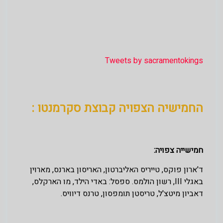
Tweets by sacramentokings
החמישיה הצפויה קבוצת סקרמנטו :
חמישייה צפויה:
ד'ארון פוקס, טייריס האליברטון, האריסון בארנס, מארוין
באגלי III, רשון הולמס. ספסל: באדי הילד, מו הארקלס,
דאביון מיטצ'ל, טריסטן תומפסון, טרנס דיוויס.