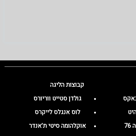
קבוצות הליגה
באקס
גולדן סטייט ווריורס
יט
לוס אנגלס לייקרס
76
אוקלהומה סיטי ת’אנדר