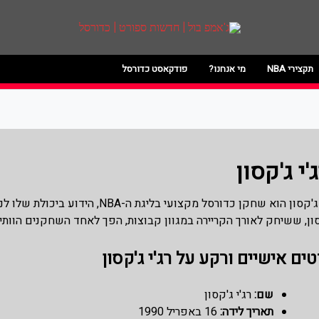
רט | כדורסל
סל האתר מסקר את ליגות הכדורסל הטובות בעול
ועוד. לפרטים היכנסו לאתר >>
תקצירי NBA
מי אנחנו?
פודקאסט כדורסל
'י ג'קסון
רג'י ג'קסון הוא שחקן כדורסל מקצ
ון, ששיחק לאורך הקריירה במגוון קבוצות, הפך לאחד השחקנים הוותיקי
ים אישיים ורקע על רג'י ג'קסון
שם:
רג'י ג'קסון
תאריך לידה:
16 באפריל 1990