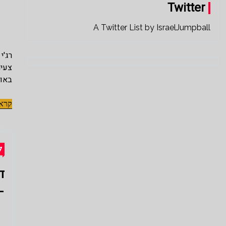
Twitter
A Twitter List by IsraelJumpball
רג'י
צעיר
באונ
קראו
ל
–