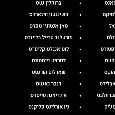
סאנס
ברוקלין נטס
לטיקס
וושינגטון וויזארדס
אז
סאן אנטוניו ספרס
ולס
פורטלנד טרייל בלייזרס
אפטורס
לוס אנגלס קליפרס
וקטס
דטרויט פיסטונס
הוקס
שארלוט הורנטס
אבלירס
דנבר נאגטס
ברוולבס
אינדיאנה פייסרס
ג'יק
ניו אורלינס פליקנס