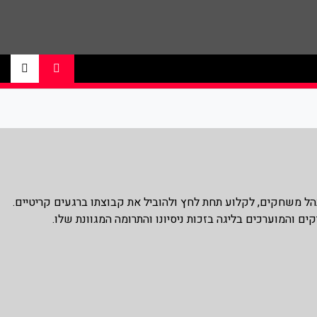
ם ליגת הנבא, ליגת העל בכדורסל , יורוליג,
ועי בליגת ה-NBA, הידוע ביכולת שלו לנהל משחקים, לקלוע תחת לחץ ולהוביל את קבוצתו ברגעים קריטיים.
ם והמוערכים בליגה בזכות ניסיונו והתרומה המגוונת שלו.