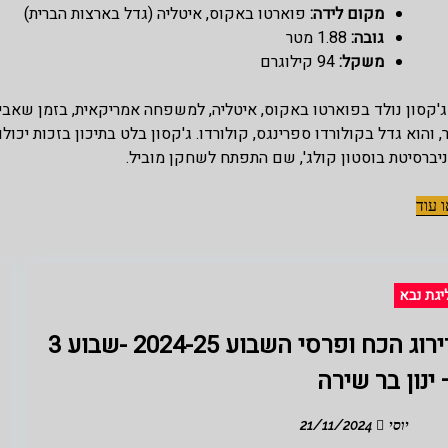
מקום לידה:
פוארטו באקוס, איטליה (גדל בארצות הברית)
גובה:
1.88 מטר
משקל:
94 קילוגרם
 ג'קסון נולד בפוארטו באקוס, איטליה, למשפחה אמריקאית, בזמן שאב
, והוא גדל בקולורדו ספרינגס, קולורדו. ג'קסון בלט בתיכון בזכות יכו
יברסיטת בוסטון קולג', שם התפתח לשחקן מוביל.
 עוד
יגת נבא
דירוג הכח ופרסי השבוע 2024-25 -שבוע 3
 ינון בר שירה
יוסי
21/11/2024