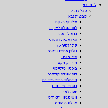
ליגת נבא
טבלת נבא
קבוצות נבא
מילווקי באקס
לוס אנגלס לייקרס
ברוקלין נטס
סאן אנטוניו ספרס
פילדלפיה 76
גולדן סטייט ווריורס
מיאמי היט
ניו יורק ניקס
בוסטון סלטיקס
לוס אנגלס קליפרס
פורטלנד טרייל בלייזרס
דטרויט פיסטונס
יוטה ג'אז
וושינגטון וויזארדס
אטלנטה הוקס