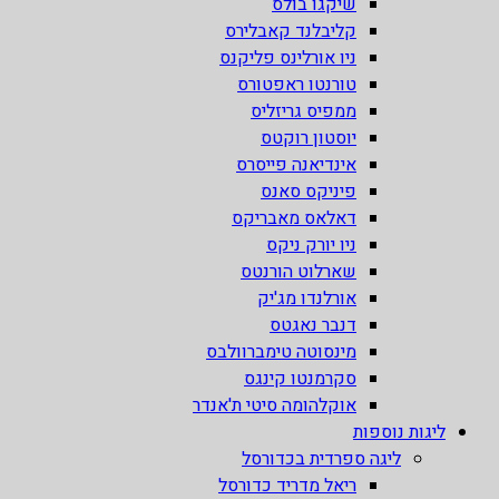
שיקגו בולס
קליבלנד קאבלירס
ניו אורלינס פליקנס
טורנטו ראפטורס
ממפיס גריזליס
יוסטון רוקטס
אינדיאנה פייסרס
פיניקס סאנס
דאלאס מאבריקס
ניו יורק ניקס
שארלוט הורנטס
אורלנדו מג'יק
דנבר נאגטס
מינסוטה טימברוולבס
סקרמנטו קינגס
אוקלהומה סיטי ת'אנדר
ליגות נוספות
ליגה ספרדית בכדורסל
ריאל מדריד כדורסל