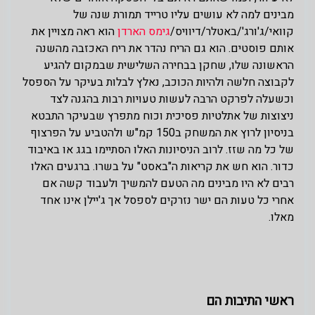
מבינים למה לא עושים עליו טרייד תמורת שנה של
קוואי/ג'ורג'/באטלר/דיוויס/
גימס הארדן
הוא ראה מצויין את
אותם פוסטים. הוא גם הריח נהדר את ריח האכזבה מהשנה
הראשונה שלו, שחקן בבחירה השלישית שבמקום להגיע
לקבוצה חלשה ולהיות הכוכב, נאלץ לבלות בעיקר על הספסל
וכשעלה לפרקט הרבה לעשות טעויות רבות בהגנה לצד
ניצוצות של אתלטיות פסיכית וכוח מתפרץ שבעיקר התבטא
בניסיון לרוץ את המשחק ב150 קמ"ש ולהטביע על הפרצוף
של כל מה שזז. לרוב הניסיונות האלו הסתיימו בגג או באיבוד
כדור. הוא חש את קריאות ה"באסט" על בשרו. ברגעים האלו
רבים לא היו מבינים מה הטעם להמשיך ולעבוד קשה אם
אחרי כל טעות הם ישר נזרקים לספסל אך ג'יילן אינו אחד
מאלו.
ראשי התיבות הם