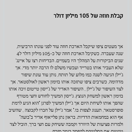
קבלת חוזה של 105 מיליון דולר
אך מעטים ציפו שיקבל הארכת חוזה עוד לפני עונתו הרביעית,
שנה שעברה. כשקיבל הארכת חוזה של כ-105 מיליון דולר ל4
שנים הביקורות על המהלך היו בשמיים. הבדיחות רצו על איינג'
שלא העביר אותו בטרייד ועכשיו משלם לו הרבה יותר מדי. אך
ג'יילן הגיעה לשנה כמו מלוע של תותח, נותן עוד עונת שיפור
מדהימה, כשרבים ציפו שתזכה אותו בזימון ראשון לאולסטאר. אך
לצד השיפור של ג'יילן , השיפור האדיר של ג'ייסון טייטום זיכה אותו
בזימון ראשון למשחק הנוצץ. ג'ייסון המשיך לחודש וחצי מטורף
שהפך אותו לשיחת היום אך ג'יילן המשיך לפרגן "הוא הגיע לרמת
סופרסטאר, תענוג לצפות בו." אמר ג'יילן על חברו לקבוצה , שהשיב
אף הוא במחמאות הדדיות. בראון נתן פלייאוף אדיר ב"בועה"
ולמרות פציעות של היוורד וקמבה ששיחק עם חצי ברך, הוביל לצד
טייטום את הסלטיקס להפסד בגמר מזרח.