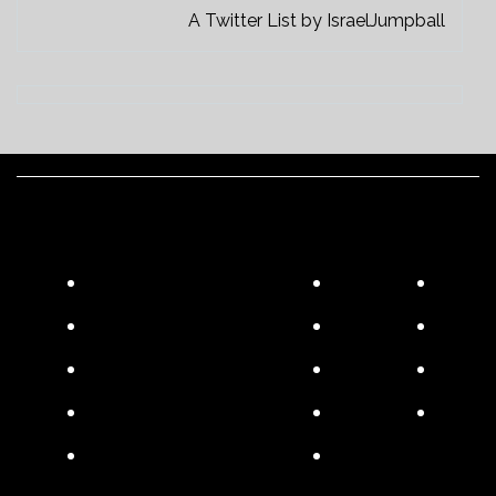
A Twitter List by IsraelJumpball