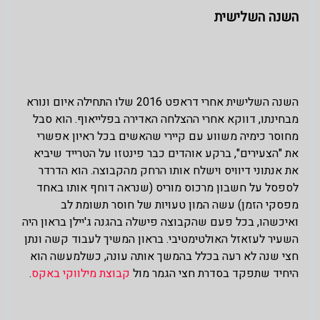
השנה השלישית
השנה השלישית אחרי דראפט 2016 שלו התחילה איום ונורא
מבחינתו, דווקא אחרי ההצלחה האדירה בפלייאוף. הוא סבל
מחוסר כימיה משווע עם קיירי שהאשים בכל ראיון אפשרי
את "הצעירים", ברקע אוהדים כבר פינטזו על הטרייד שיביא
את אנתוני דיוויס וישלח אותו הרחק מהקבוצה. הוא הדרדר
לספסל על חשבון מרכוס מוריס (שנראה דוחף אותו באחד
מפסקי הזמן) עשה המון טעויות של חוסר תשומת לב
ואיכשהו, בכל פעם שהקבוצה פישלה בהגנה ג'יילן בראון היה
השעיר לעזאזל האולטימטיבי. בראון המשיך לעבוד קשה ונתן
חצי שנה לא רעה בכלל בהמשך אותה עונה, כשלמעשה הוא
היחיד שתפקד בסדרת חצי הגמר מול
קבוצת מילווקי באקס
.