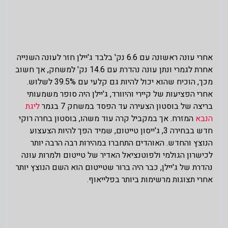
אחרי עונה ראשונה עם 6.6 נק' בלבד ג'יילן חזר לעונה השנייה
אחרת לגמרי ונתן עונה נהדרת עם 14.6 נק' למשחק, אך חשוב
מכך, הוכיח שהוא יכול להיות גם קלעי עם 39.5% לשלוש.
אחרי הפציעות של קיירי והיוורד, ג'יילן היה סופר משמעותי
בריצה של בוסטון הצעירה עד הפסד במשחק 7 בגמר
ליגת
הנבא
המזרח. אך במקביל קרה עוד משהו, בוסטון בחרה רוקי
חדש בבחירה 3, ג'ייסון טייטום, שמיד הפך להיות הצעצוע
הנוצץ והחדש. האוהדים התחברו במהירות רבה הרבה יותר
לכישרון הגולמי ולפוטנציאל האדיר של טייטום ולמרות עונה
נהדרת של ג'יילן, כבר היה ברור שטייטום הוא השם הנוצץ יותר
אחרי תצוגות מרשימות ביותר בפלייאוף.