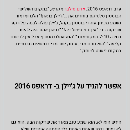
ערב דראפט 2016,
אדם סילבר
מקריא, "במקום השלישי
הבוסטון סלטיקס בוחרים את …"ג'יילן בראון!" הלם ומרמור
נשמע מכיוון אוהדי בוסטון בקהל, ג'יילן עולה לבמה על רקע
שריקות בוז. "איך דני פישל פה!" "בראון אמור היה להיות
בחירה 7-10 במקסימום." "הוא אתלט מטורף אבל אין לו שום
קליעה." "הוא חכם מדי, עסוק יותר מדי בנושאים חברתיים
במקום פשוט לשחק."
אפשר להגיד על ג'יילן ב- דראפט 2016
חירש הוא לא. הוא שמע טוב מאוד את שריקות הבוז. הוא גם
לא עיוור, וכמו שאתם ראיתם בלי הפסקה אוהדים שלא