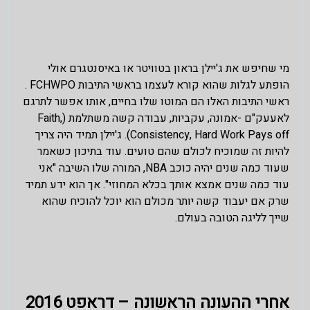
מי שחיפש את ג'יילן בראון בטוויטר או באיסנטגרם אולי
הופתע לגלות שהוא קורא לעצמו בראשי התיבות FCHWPO .
ראשי התיבות האלו הם המוטו שלו בחיים, אותו אפשר לתרגם
לאעעק"ם -אמונה, עקביות, עבודה קשה משתלמת (Faith,
Consistency, Hard Work Pays off). ג'יילן תמיד היה צריך
להיות זה שמוכיח לכולם שהם טועים. עוד בתיכון כשאמר
שעוד כמה שנים יהיה כוכב NBA, המורה שלו השיבה "אני
עוד כמה שנים אמצא אותך בכלא המחוזי". אך הוא ידע תמיד
שרק אם יעבוד קשה יותר מכולם הוא יוכל להוכיח שהוא
שייך לליגה הטובה בעולם.
אחרי ההעונה הראשונה – דראפט 2016