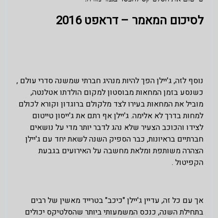
לסיכום המאמר – דראפט 2016
נוסף לזה, ג'יילן הפך להיות מנהיג חברתי שמשנה סדרי עולם ,
כשנסע בזמן המחאות מבוסטון למקום הולדתו אטלנטה,
מוביל את המחאות בעירו לצד מלקולם ברוגדון וקורא לכולם
למחות בדרך לא אלימה. ג'יילן אף רתם את ג'ייסון טייטום
לצידו והכוכב הצעיר שלא נהג לדבר יותר מדי על נושאים
חברתיים בראיונות, כבר הספיק השנה לשאת יחד עם ג'יילן
הצהרה משותפת ומלאת מחשבה על האירועים בגבעת
הקפיטול .
אך עם כל זה, עדיין ג'יילן "כיכב" בטרייד מאשין של רבים
בתחילת השנה, כנכס המשמעותי ביותר שהסלטיקס יכולים