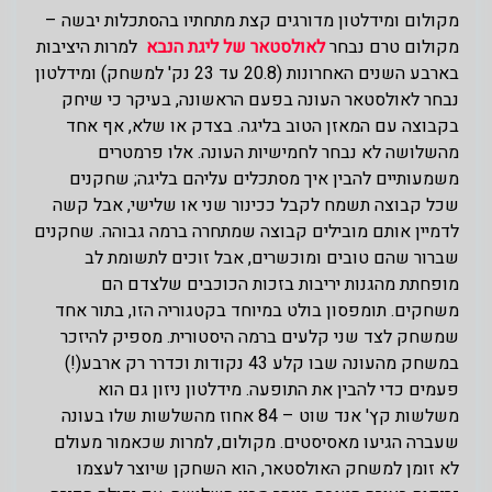
מקולום ומידלטון מדורגים קצת מתחתיו בהסתכלות יבשה –
מקולום טרם נבחר
לאולסטאר של ליגת הנבא
למרות היציבות
בארבע השנים האחרונות (20.8 עד 23 נק' למשחק) ומידלטון
נבחר לאולסטאר העונה בפעם הראשונה, בעיקר כי שיחק
בקבוצה עם המאזן הטוב בליגה. בצדק או שלא, אף אחד
מהשלושה לא נבחר לחמישיות העונה. אלו פרמטרים
משמעותיים להבין איך מסתכלים עליהם בליגה; שחקנים
שכל קבוצה תשמח לקבל ככינור שני או שלישי, אבל קשה
לדמיין אותם מובילים קבוצה שמתחרה ברמה גבוהה. שחקנים
שברור שהם טובים ומוכשרים, אבל זוכים לתשומת לב
מופחתת מהגנות יריבות בזכות הכוכבים שלצדם הם
משחקים. תומפסון בולט במיוחד בקטגוריה הזו, בתור אחד
שמשחק לצד שני קלעים ברמה היסטורית. מספיק להיזכר
במשחק מהעונה שבו קלע 43 נקודות וכדרר רק ארבע(!)
פעמים כדי להבין את התופעה. מידלטון ניזון גם הוא
משלשות קץ' אנד שוט – 84 אחוז מהשלשות שלו בעונה
שעברה הגיעו מאסיסטים. מקולום, למרות שכאמור מעולם
לא זומן למשחק האולסטאר, הוא השחקן שיוצר לעצמו