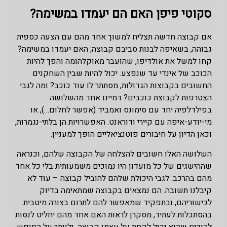
סקוטי פיפן האם הם יעמדו במשימה?
אם קבוצה חדשה תצליח למשוך אחד מהם עם הצעה כספית
גבוהה, בשאיפה לבנות סביבם קבוצה; האם יעמדו במשימה?
קחו למשל את אולדיפו, שהועבר מאוקלהומה והפך להיות
הכוכב של אינדי עד שנפצע. יכול להיות שבין השחקנים
החשובים בקבוצות הגדולות, מסתתר לו עוד כוכב? ומה לגבי
הצטרפות לקבוצת כוכבים? דמיינו אחד מהשלושה
בפילדלפיה יחד עם סימונס ואמביד (אפשר לחלום…), או
מי-יודע-איפה עם קיירי ודוראנט. האפשרויות הן בלתי-נגמרות,
וכאן הדיון על חיבורים פוטנציאליים הופך למעניין.
השלושה האלו חשובים להצלחה של הקבוצה שלהם, וכנראה
שההישגים של כל מועדון היו נמוכים משמעותית בלי כל אחד
מהם בהרכב. לגבי היכולת שלהם להוביל קבוצה – עוד לא
קיבלנו תשובה. הם נמצאים בקבוצה שמתאימה בדיוק
לכישוריהם, ובתפקיד שמאפשר להם לתרום בצורה מיטבית.
בהסתכלות לעתיד, מסקרן לראות האם אחד מהם יחליט לנסות
להוכיח שהוא יכול לקחת על עצמו קבוצה, ולוותר על החופש