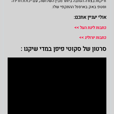
זריקות בצורה הטובה ביותר מבין השלושה, עם יכולת חדירה
וסטפ באק בארסנל ההתקפי שלו.
אולי יעניין אתכם:
כתבות ליגת העל >>
כתבות יורוליג >>
סרטון של סקוטי פיפן במדי שיקגו :