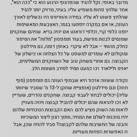
מדובר באופי, וקל להגיד שהפרצוף הרגוע הוא כי "ככה הוא",
אחד שלחץ פחות משפיע עליו. בעיני, מדויק יותר להגיד
שהלחץ פשוט לא עליו. במידה והווריורס היו נכשלים לאורך
העונה, או אם במקרה יופתעו בגמר, האצבעות המאשימות
יופנו כלפי קרי, וכלפי דוראנט אם יהיה בריא. שניהם שחקנים
שמנסים לבנות מורשת, בעוד תומפסון "מלווה" את הסיפור
כחלק מהותי – אבל לא עיקרי. באופן דומה, גם מידלטון
ומקולום לא עומדים למשפט על כל הצלחה או כישלון של
הקבוצה. גם אחרי משחק טוב של השחקנים המשלימים,
יאניס ולילארד זכו כמעט תמיד למירב תשומת הלב.
נקודה ששווה אזכור היא שבסוף העונה גם תומפסון (סוף
חוזה) וגם מידלטון (אופציית שחקן ל-13 מ' שסביר שיוותר
עליה) יכולים לבחור לעבור קבוצה. שחקנים נהדרים, שעדיין
לא זכו להראות שהם יכולים להוביל קבוצה ויהיה מעניין
לראות מה השוק מציע להם. האם הקבוצות הנוכחיות שלהם
יהיו מוכנות לשלם את המחיר, מתוך רצון ליצור המשכיות
והבנה של החשיבות שלהם לקבוצה? סביר להניח שכן, אבל
זו האפשרות הפחות מעניינת.