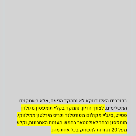
בכוכבים האלו דווקא לא נתמקד הפעם, אלא בשחקנים
המשלימים.
לצורך הדיון, נתמקד בקליי תומפסון מגולדן
סטייט, סי.ג'יי מקולום מפורטלנד וכריס מידלטון ממילווקי.
תומפסון נבחר לאולסטאר בחמש העונות האחרונות, וקלע
מעל 20 נקודות למשחק בכל אחת מהן.