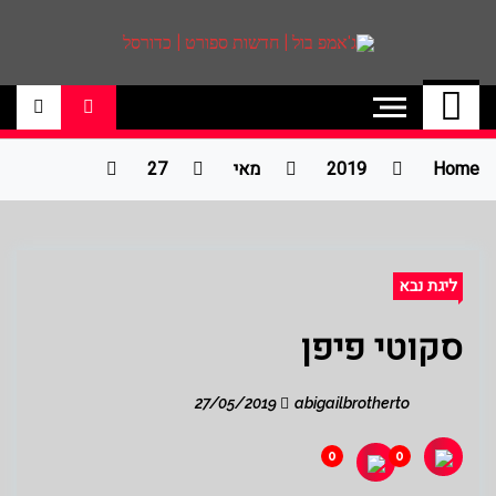
ג'אמפ בול | חדשות
אתר גאמפ בול ישראל אתר חדשות ספורט
כדורסל האתר מסקר את ליגות הכדורסל
ספורט | כדורסל
הטובות בעולם ליגת הנבא, ליגת העל
בכדורסל , יורוליג, ועוד. לפרטים היכנסו לאתר
Home
2019
מאי
27
>>
ליגת נבא
סקוטי פיפן
27/05/2019
abigailbrotherto
0
0