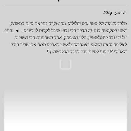
ד יונ 5 , 2019
מלבד פציעה של סטף (חס וחלילה), מה שקרה לקראת סיום המשחק
השני בסקוטיה בנק, זה הדבר הכי גרוע שיכל לקרות לווריורס. ◄ נכתב
על ידי נדב פינקלשטיין. קליי תומפסון, אחד השחקנים הכי חשובים
לאלופה והאח המשני בצמד הספלאש בראדרס מתח את שריר הירך
האחורי 8 דקות לסיום וירד לחדר ההלבשה. […]