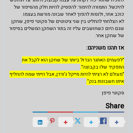
להיכשל. התמורה להימור: להפסיק להיות חלק מהסיפור של
כוכב אחר, ולנסות להפוך לאחד שבונה מורשת בעצמו.
לא הצלחתי להחליט בין שני ציטוטים של סקוטי פיפן, שחקן
שגם היום כשחושבים עליו זה בתור השחקן המשלים בסיפור
של שחקן אחר.
אז תהנו משניהם:
"לפעמים האתגר הגדול ביותר של שחקן הוא לקבל את
התפקיד שלו בקבוצה".
"מעולם לא רציתי להיות מייקל ג'ורדן, אבל הייתי שמח להחליף
איתו חשבונות בנק".
סקוטי פיפן
Share